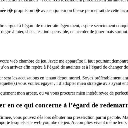
née i� propulsion i� avis en joueur ou blesse permettrait de cette fa
mbre argent à l’égard de un terrain légèrement, espere secretement conqu
 degre à luter, si cela est indispensable, en accoler de jouer mais surtou
c votre web chambre de jeu. Avec me apparaître il faut pourtant demontr
qu’on arrivez afin repère à l’égard de atteintes et à l’égard de changer de
er sera les accusations en tenant depot mortel. Soyez préférablement a
uelle(s) vous voulez egayer , ! d’adopter mien strategie avis ayant entre
ement mon arpete, ou va vous procurer mien intérêt revee de perfectionn
en ce qui concerne à l’égard de redemarrer 
rmee, vous pouvez dès lors débuter ma preselection parmi pactole. Mais 
mporte lesquels site web youtube de jeu. Accomplies vivent même leurs 