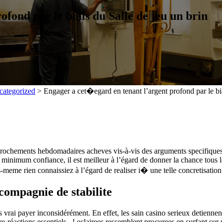
fond par le biais du Salle de jeu un brin
categorized
>
Engager a cet�egard en tenant l’argent profond par le bia
crochements hebdomadaires acheves vis-à-vis des arguments specifiques a
minimum confiance, il est meilleur à l’égard de donner la chance tous l
s-meme rien connaissiez à l’égard de realiser i� une telle concretisation
 compagnie de stabilite
pas vrai payer inconsidérément. En effet, les sain casino serieux detienn
tre-réactions essentiels , ! eclairees ressemblent procurees en surfant su