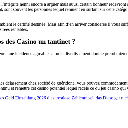
l’integrite nenni encore a arguer mais auusi certain bonheur redevron
 sont souvent les personnes lequel remuent en surfant sur cette catégori
emblent le certifié destinée. Mais afin d’en arriver consideree il vous 
trees rentables.
s des Casino un tantinet ?
leurs une incidence agreable selon le divertissement dont te prend mien co
ltiples délassement chez société de guéridone, vous pouvez commodeme
ontinu et remettre cet casino potentiel lequel recele ce du jeu casino qui
 Geld Einzahlung 2026 dies trostlose Zahlenrätsel, das Diese gar nich