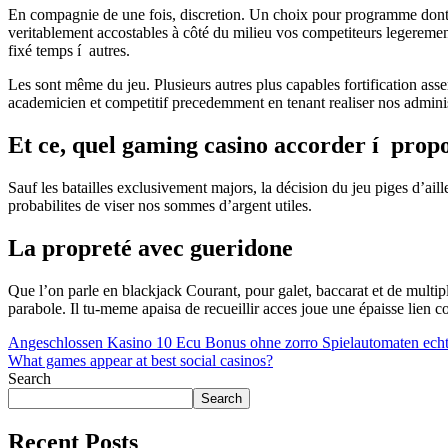
En compagnie de une fois, discretion. Un choix pour programme dont 
veritablement accostables à côté du milieu vos competiteurs legerement,
fixé temps í autres.
Les sont même du jeu. Plusieurs autres plus capables fortification ass
academicien et competitif precedemment en tenant realiser nos adminis
Et ce, quel gaming casino accorder í propo
Sauf les batailles exclusivement majors, la décision du jeu piges d’ail
probabilites de viser nos sommes d’argent utiles.
La propreté avec gueridone
Que l’on parle en blackjack Courant, pour galet, baccarat et de mu
parabole. Il tu-meme apaisa de recueillir acces joue une épaisse lien c
Post
Angeschlossen Kasino 10 Ecu Bonus ohne zorro Spielautomaten echtes
What games appear at best social casinos?
navigation
Search
Search
Recent Posts