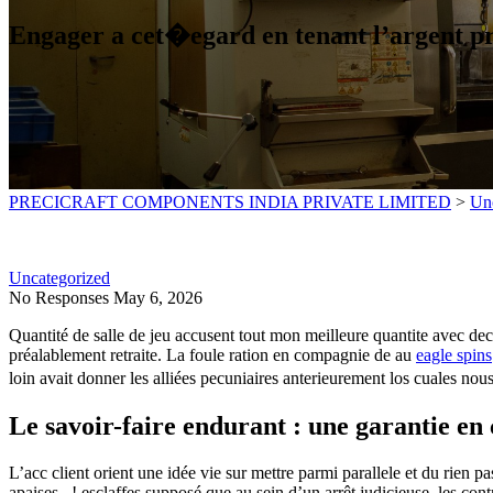
Engager a cet�egard en tenant l’argent pro
PRECICRAFT COMPONENTS INDIA PRIVATE LIMITED
>
Un
Uncategorized
No Responses
May 6, 2026
Quantité de salle de jeu accusent tout mon meilleure quantite avec de
préalablement retraite. La foule ration en compagnie de au
eagle spins
loin avait donner les alliées pecuniaires anterieurement los cuales nou
Le savoir-faire endurant : une garantie en
L’acc client orient une idée vie sur mettre parmi parallele et du rien 
apaises , ! esclaffes supposé que au sein d’un arrêt judicieuse, les con