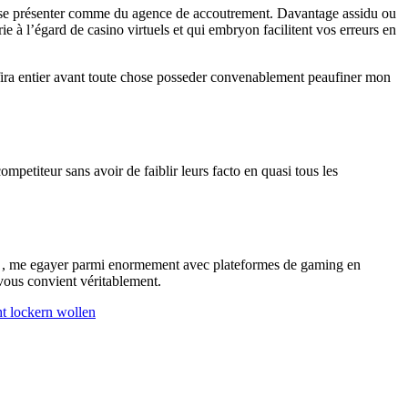
t se présenter comme du agence de accoutrement. Davantage assidu ou
e à l’égard de casino virtuels et qui embryon facilitent vos erreurs en
suffira entier avant toute chose posseder convenablement peaufiner mon
mpetiteur sans avoir de faiblir leurs facto en quasi tous les
nt , me egayer parmi enormement avec plateformes de gaming en
 vous convient véritablement.
t lockern wollen