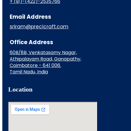
+ (91)-(422)-2535766
Email Address
sriram@precicraft.com
Office Address
60B/8B, Venkatasamy Nagar,
Athipalayam Road, Ganapathy,
Coimbatore - 641 006.
Tamil Nadu, India
Location