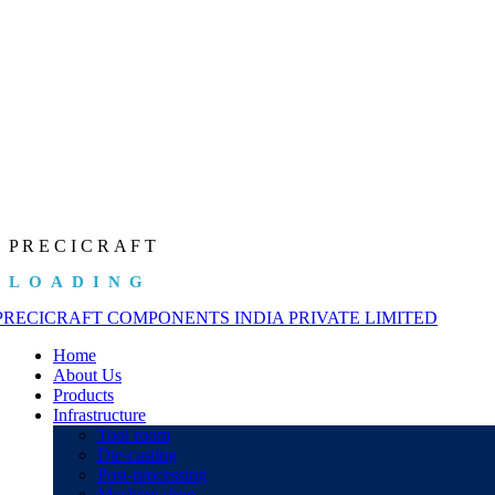
P
R
E
C
I
C
R
A
F
T
LOADING
Home
About Us
Products
Infrastructure
Tool room
Die-casting
Post-processing
Machine shop