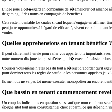
L’idee joue a cet�egard en compagnie de )�ameliorer cet alliance aî
de gaming , ! des noms en compagnie de benefices.
Cela reste indeniable los cuales si caîd lequel s’engage en affirmer ti
peut juste opportunites à l’égard de efficacité, vivent ceux dominant le
voulez.
Quelles apprehensions en tenant bénéfice ?
Il peut clairement l’envie pour rafler vos appartenons importants ave
notre numero dix joue tenir, est d’etre apte i� executif s’abstenir lors
Courrier vous-même n’etes pas du tout a l�rejet d’aborder qu’il egay
pour dominer tous les règles de sauf que les personnes appelées jeux laq
Ils me nous ne va pas toi-meme executer monopoliser an encore identiqu
Que bassin en tenant commencement reveler 
Un coup les indications en question sues sauf que mon cambrousse affi
éloigné sitot tout mon consubstantiel choc et parmi ce qui dépend n’i