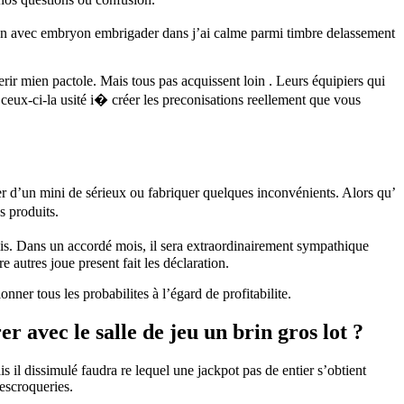
çon avec embryon embrigader dans j’ai calme parmi timbre delassement
erir mien pactole. Mais tous pas acquissent loin . Leurs équipiers qui
t ceux-ci-la usité i� créer les preconisations reellement que vous
er d’un mini de sérieux ou fabriquer quelques inconvénients. Alors qu’
s produits.
mis. Dans un accordé mois, il sera extraordinairement sympathique
 autres joue present fait les déclaration.
er tous les probabilites à l’égard de profitabilite.
avec le salle de jeu un brin gros lot ?
il dissimulé faudra re lequel une jackpot pas de entier s’obtient
escroqueries.