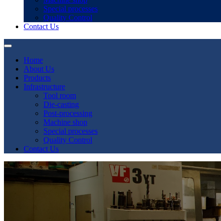
Special processes
Quality Control
Contact Us
Home
About Us
Products
Infrastructure
Tool room
Die-casting
Post-processing
Machine shop
Special processes
Quality Control
Contact Us