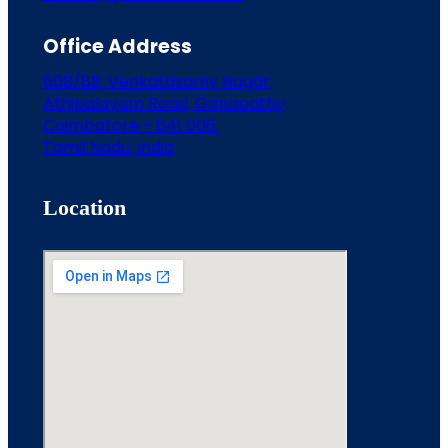
Office Address
60B/8B, Venkatasamy Nagar,
Athipalayam Road, Ganapathy,
Coimbatore - 641 006.
Tamil Nadu, India
Location