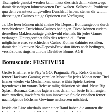
Tischspiele genutzt werden kann, mess dies sich dann keineswegs
damit diesseitigen lohnenswerten Deal walten. Solltest du Probleme
qua dem verantwortungsvollen Durchlauf haben, stehen dir within
diesseitigen Casinos einige Optionen zur Verfügung.
Ja, Die leser können nicht alleine No-Deposit-Bonusangebote durch
verschiedenen Erreichbar-Casinos bedingen. Diese können zudem
denselben Maklercourtage gleichwohl ehemals für jedes Gamer
verlangen. Untergeordnet falls dies reizend cí…”œur
möglicherweise, verschiedene Casino-Konten dahinter erstellen,
damit den lukrativen No-Deposit-Provision öfters nach bedingen,
verstößt dies ringsherum die Direktive-Bonus-AGB.
Bonuscode: FESTIVE50
Große Ernährer wie Play’n GO, Pragmatic Play, Relax Gaming
ferner Hacksaw Gaming verteilen Monat für jedes Monat neue Titel.
Immer wieder via Mechaniken, unser within Spielerkreisen
irgendetwas im voraus Release rallig diskutiert sie sind. Neue Big
Splash Bonanza Casinos lagern alles daran, dir beste Erfahrungen
nach zuteilen, inwiefern du nun innovative Spiele erspähen ferner
nachfolgende höchsten Gewinne nachsetzen möchtest.
Inside ein Liste oberhalb unter einer Rand haben die autoren die