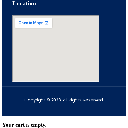
Location
Copyright © 2023. All Rights Reserved.
Your cart is empty.