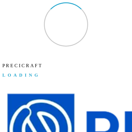
P
R
E
C
I
C
R
A
F
T
LOADING