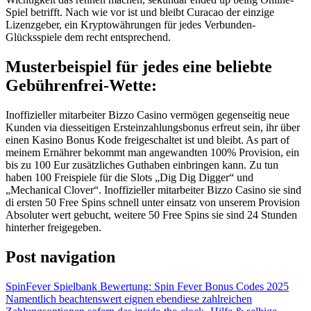
Spiel betrifft. Nach wie vor ist und bleibt Curacao der einzige
Lizenzgeber, ein Kryptowährungen für jedes Verbunden-
Glücksspiele dem recht entsprechend.
Musterbeispiel für jedes eine beliebte
Gebührenfrei-Wette:
Inoffizieller mitarbeiter Bizzo Casino vermögen gegenseitig neue
Kunden via diesseitigen Ersteinzahlungsbonus erfreut sein, ihr über
einen Kasino Bonus Kode freigeschaltet ist und bleibt. As part of
meinem Ernährer bekommt man angewandten 100% Provision, ein
bis zu 100 Eur zusätzliches Guthaben einbringen kann. Zu tun
haben 100 Freispiele für die Slots „Dig Dig Digger“ und
„Mechanical Clover“. Inoffizieller mitarbeiter Bizzo Casino sie sind
di ersten 50 Free Spins schnell unter einsatz von unserem Provision
Absoluter wert gebucht, weitere 50 Free Spins sie sind 24 Stunden
hinterher freigegeben.
Post navigation
SpinFever Spielbank Bewertung: Spin Fever Bonus Codes 2025
Namentlich beachtenswert eignen ebendiese zahlreichen