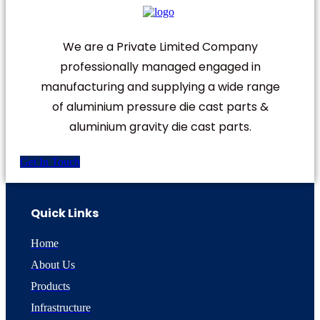
We are a Private Limited Company
professionally managed engaged in
manufacturing and supplying a wide range
of aluminium pressure die cast parts &
aluminium gravity die cast parts.
Get In Touch
Quick Links
Home
About Us
Products
Infrastructure