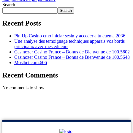
Search
Search
Recent Posts
Pin Up Casino cmo iniciar sesin y acceder a tu cuenta.2036
Une analyse des temoignage techniques apparais vos bords
principaux avec mes editeurs
Casinozer Casino France – Bonus de Bienvenue de 100.5602
Casinozer Casino France – Bonus de Bienvenue de 100.5648
Mostbet com.606
Recent Comments
No comments to show.