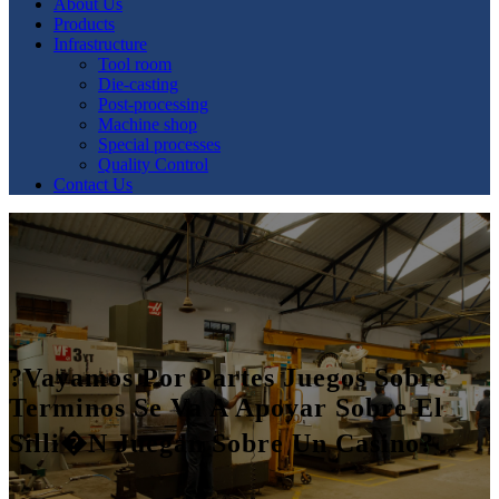
About Us
Products
Infrastructure
Tool room
Die-casting
Post-processing
Machine shop
Special processes
Quality Control
Contact Us
?Vayamos Por Partes Juegos Sobre
Terminos Se Va A Apoyar Sobre El
Silli�n Juegan Sobre Un Casino?