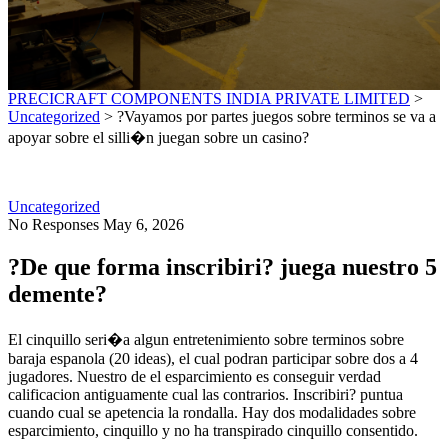
PRECICRAFT COMPONENTS INDIA PRIVATE LIMITED
>
Uncategorized
>
?Vayamos por partes juegos sobre terminos se va a
apoyar sobre el silli�n juegan sobre un casino?
Uncategorized
No Responses
May 6, 2026
?De que forma inscribiri? juega nuestro 5
demente?
El cinquillo seri�a algun entretenimiento sobre terminos sobre
baraja espanola (20 ideas), el cual podran participar sobre dos a 4
jugadores. Nuestro de el esparcimiento es conseguir verdad
calificacion antiguamente cual las contrarios. Inscribiri? puntua
cuando cual se apetencia la rondalla. Hay dos modalidades sobre
esparcimiento, cinquillo y no ha transpirado cinquillo consentido.