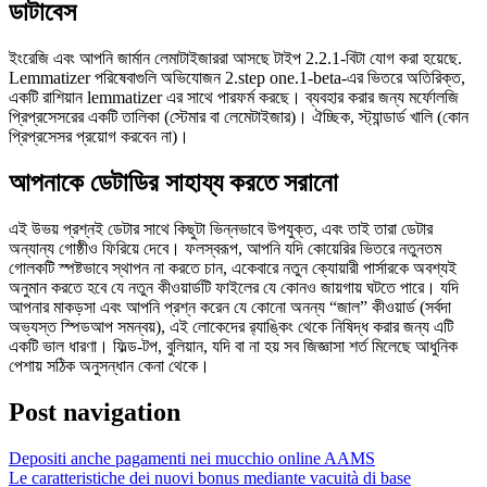
ডাটাবেস
ইংরেজি এবং আপনি জার্মান লেমাটাইজাররা আসছে টাইপ 2.2.1-বিটা যোগ করা হয়েছে.
Lemmatizer পরিষেবাগুলি অভিযোজন 2.step one.1-beta-এর ভিতরে অতিরিক্ত,
একটি রাশিয়ান lemmatizer এর সাথে পারফর্ম করছে। ব্যবহার করার জন্য মর্ফোলজি
প্রিপ্রসেসরের একটি তালিকা (স্টেমার বা লেমেটাইজার)। ঐচ্ছিক, স্ট্যান্ডার্ড খালি (কোন
প্রিপ্রসেসর প্রয়োগ করবেন না)।
আপনাকে ডেটাডির সাহায্য করতে সরানো
এই উভয় প্রশ্নই ডেটার সাথে কিছুটা ভিন্নভাবে উপযুক্ত, এবং তাই তারা ডেটার
অন্যান্য গোষ্ঠীও ফিরিয়ে দেবে। ফলস্বরূপ, আপনি যদি কোয়েরির ভিতরে নতুনতম
গোলকটি স্পষ্টভাবে স্থাপন না করতে চান, একেবারে নতুন ক্যোয়ারী পার্সারকে অবশ্যই
অনুমান করতে হবে যে নতুন কীওয়ার্ডটি ফাইলের যে কোনও জায়গায় ঘটতে পারে। যদি
আপনার মাকড়সা এবং আপনি প্রশ্ন করেন যে কোনো অনন্য “জাল” কীওয়ার্ড (সর্বদা
অভ্যস্ত স্পিডআপ সমন্বয়), এই লোকেদের র‌্যাঙ্কিং থেকে নিষিদ্ধ করার জন্য এটি
একটি ভাল ধারণা। ফিল্ড-টপ, বুলিয়ান, যদি বা না হয় সব জিজ্ঞাসা শর্ত মিলেছে আধুনিক
পেশায় সঠিক অনুসন্ধান কেনা থেকে।
Post navigation
Depositi anche pagamenti nei mucchio online AAMS
Le caratteristiche dei nuovi bonus mediante vacuità di base