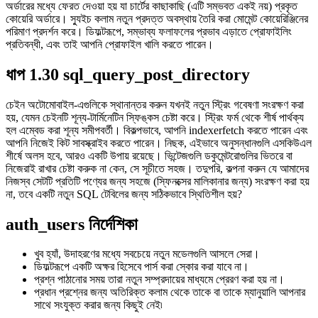
অর্ডারের মধ্যে ফেরত দেওয়া হয় যা চার্টের কাছাকাছি (এটি সম্ভবত একই নয়) প্রকৃত
কোয়েরি অর্ডারে। স্যুইচ কলাম নতুন প্রদত্ত অবস্থায় তৈরি করা মোমেন্ট কোয়েরিঞ্জিনের
পরিমাণ প্রদর্শন করে। ডিফল্টরূপে, সম্ভাব্য ফলাফলের প্রভাব এড়াতে প্রোফাইলিং
প্রতিবন্ধী, এবং তাই আপনি প্রোফাইল খালি করতে পারেন।
ধাপ 1.30 sql_query_post_directory
চেইন অটোমোবাইল-এগুলিকে স্থানান্তর করুন যখনই নতুন স্ট্রিং গবেষণা সংরক্ষণ করা
হয়, যেমন চেইনটি শূন্য-টার্মিনেটিন স্ফিঙ্কস চেষ্টা করে। স্ট্রিং ফর্ম থেকে শীর্ষ পার্থক্য
হল এম্বেড করা শূন্য সমীপবর্তী। বিকল্পভাবে, আপনি indexerfetch করতে পারেন এবং
আপনি নিজেই কিট সাবস্ক্রাইব করতে পারেন। নিছক, এইভাবে অনুসন্ধানগুলি এসকিউএল
শীর্ষে অলস হবে, আরও একটি উপায় রয়েছে। ভিন্টেজগুলি ডকুমেন্টরোগুলির ভিতরে বা
নিজেরাই রাখার চেষ্টা করুক না কেন, সে সূচীতে সহজ। তদুপরি, কল্পনা করুন যে আমাদের
নিজস্ব সেটটি প্রতিটি পণ্যের জন্য সহজে (স্ফিনক্সের মালিকানার জন্য) সংরক্ষণ করা হয়
না, তবে একটি নতুন SQL টেবিলের জন্য সঠিকভাবে স্থিতিশীল হয়?
auth_users নির্দেশিকা
খুব হ্যাঁ, উদাহরণের মধ্যে সবচেয়ে নতুন মডেলগুলি আসলে সেরা।
ডিফল্টরূপে একটি অক্ষর হিসেবে পার্স করা স্কোর করা যাবে না।
প্রশ্ন পাঠানোর সময় তারা নতুন সম্প্রদায়ের মাধ্যমে প্রেরণ করা হয় না।
প্রধান প্রশ্নের জন্য অতিরিক্ত কলাম থেকে তাকে বা তাকে ম্যানুয়ালি আপনার
সাথে সংযুক্ত করার জন্য কিছুই নেই৷