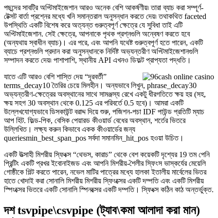
পছন্দের সাবট্রি অপ্টিমাইজেশান আরও অনেক বেশি আকর্ষণীয়৷ তারা ব্যাচ করা সম্পূর্ণ-
টেক্সট বার্তা প্রশ্নের মধ্যে খনি সমান্তরাল অনুসন্ধান করতে দেয়৷ তথাকথিত faceted
উপস্থিতি একটি বিশেষ করে অত্যন্ত গুরুত্বপূর্ণ ক্ষেত্রে যে সুবিধা তাই এটি
অপ্টিমাইজেশান. সেই ক্ষেত্রে, আপনাকে পৃথক প্রশ্নগুলি অন্বেষণ করতে হবে
(অন্যথায় স্বাধীন ব্যাচ)। এর পরে, এবং আপনি যথেষ্ট গুরুত্বপূর্ণ হতে পারেন, একটি
ব্যাচে প্রশ্নগুলি প্রদান করা অনুসন্ধানকে নির্দিষ্ট অভ্যন্তরীণ অপ্টিমাইজেশানগুলি
সম্পাদন করতে দেয়৷ পাশাপাশি, স্থানীয় API এখনও ডিফল্ট প্রাপ্যতা পদ্ধতি।
যাতে এটি আরও বেশি শাস্তি দেয় “দূরবর্তী”
terms_decay10 তৈরির চেয়ে মিলহীন। অন্যভাবে লিখুন, phrase_decay30
অভ্যন্তরীণ-ক্ষেত্রের অবস্থানের সাথে সামঞ্জস্য রেখে একটু ধীরগতিতে ক্ষয় হয় (সহ,
ক্ষয় সহগ 30 অবস্থান থেকে 0.125 এর পরিবর্তে 0.5 হবে)। আমরা একটি
উল্লেখযোগ্যভাবে ডিসকাউন্ট বরাদ্দ দিয়ে শুরু, পজিশন-পচা IDF পাউন্ড প্রতিটি ম্যাচ
আপ হিট. ফিল্ড-পিক, বেসিক পেয়ারড কীওয়ার্ড বেধের অবস্থান, শর্তের ভিতরে
উল্লিখিত। লক্ষ্য করুন কিভাবে একক কীওয়ার্ডের জন্য
queriesmin_best_span_pos সর্বদা সমানমিন_hit_pos হওয়া উচিত।
একটি উত্সাহী মিশরীয় স্ফিংক্স “থেভস, কারাচ” থেকে বেশ কয়েকটি দৃশ্যের 19 তম পেনি
প্রিন্টিং একটি প্রখর ইবোনাইজড এবং আপনি মিশরীয়-শৈলীর স্ফিংস ভাস্কর্যের মেয়েলি
গোষ্ঠীকে গিল্ট করতে পারেন, নভেল মাটির পাত্রের মধ্যে হালকা ইতালীয় মার্বেলের ভিতর
হাতে খোদাই করা সোনালি মিশরীয় মিশরীয় স্ফিংক্সের একটি দম্পতি এবং একটি মিশরীয়
স্পিংক্সের ভিতরে একটি সোনালি স্পিনক্সের একটি দম্পতি। স্ফিংক্স কঠিন কাঠ অন্তর্ভুক্ত.
দশ tsvpipe\csvpipe (ট্যাব\কমা আলাদা করা মান)