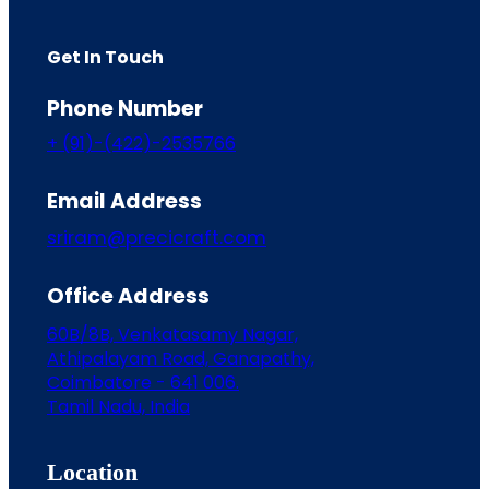
Get In Touch
Phone Number
+ (91)-(422)-2535766
Email Address
sriram@precicraft.com
Office Address
60B/8B, Venkatasamy Nagar,
Athipalayam Road, Ganapathy,
Coimbatore - 641 006.
Tamil Nadu, India
Location