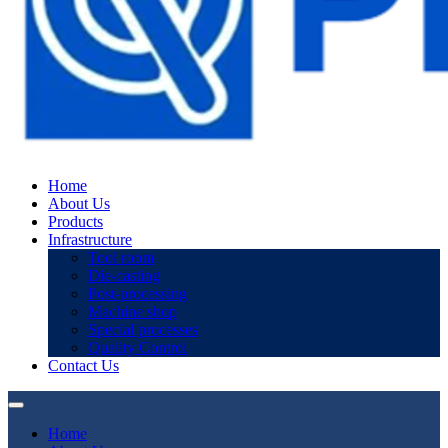
Home
About Us
Products
Infrastructure
Tool room
Die-casting
Post-processing
Machine shop
Special processes
Quality Control
Contact Us
Home