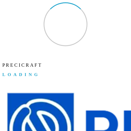
P
R
E
C
I
C
R
A
F
T
LOADING