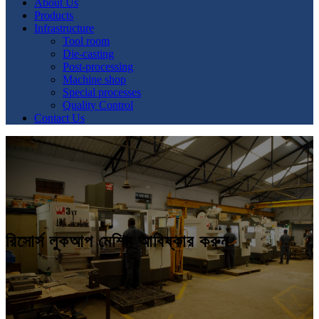
About Us
Products
Infrastructure
Tool room
Die-casting
Post-processing
Machine shop
Special processes
Quality Control
Contact Us
রিসোর্স লুকআপ মেশিন আবিষ্কার করুন