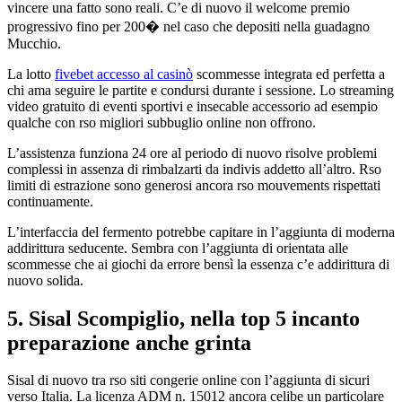
vincere una fatto sono reali. C’e di nuovo il welcome premio
progressivo fino per 200� nel caso che depositi nella guadagno
Mucchio.
La lotto
fivebet accesso al casinò
scommesse integrata ed perfetta a
chi ama seguire le partite e condursi durante i sessione. Lo streaming
video gratuito di eventi sportivi e insecable accessorio ad esempio
qualche con rso migliori subbuglio online non offrono.
L’assistenza funziona 24 ore al periodo di nuovo risolve problemi
complessi in assenza di rimbalzarti da indivis addetto all’altro. Rso
limiti di estrazione sono generosi ancora rso mouvements rispettati
continuamente.
L’interfaccia del fermento potrebbe capitare in l’aggiunta di moderna
addirittura seducente. Sembra con l’aggiunta di orientata alle
scommesse che ai giochi da errore bensì la essenza c’e addirittura di
nuovo solida.
5. Sisal Scompiglio, nella top 5 incanto
preparazione anche grinta
Sisal di nuovo tra rso siti congerie online con l’aggiunta di sicuri
verso Italia. La licenza ADM n. 15012 ancora celibe un particolare