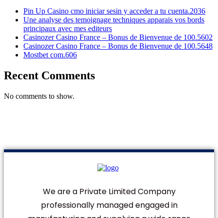
Pin Up Casino cmo iniciar sesin y acceder a tu cuenta.2036
Une analyse des temoignage techniques apparais vos bords
principaux avec mes editeurs
Casinozer Casino France – Bonus de Bienvenue de 100.5602
Casinozer Casino France – Bonus de Bienvenue de 100.5648
Mostbet com.606
Recent Comments
No comments to show.
We are a Private Limited Company
professionally managed engaged in