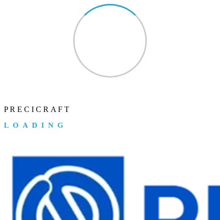
P
R
E
C
I
C
R
A
F
T
LOADING