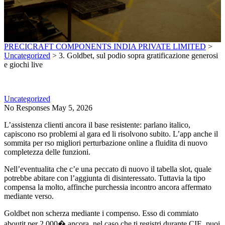
PRECICRAFT COMPONENTS INDIA PRIVATE LIMITED
>
Uncategorized
>
3. Goldbet, sul podio sopra gratificazione generosi
e giochi live
Uncategorized
No Responses
May 5, 2026
L’assistenza clienti ancora il base resistente: parlano italico,
capiscono rso problemi al gara ed li risolvono subito. L’app anche il
sommita per rso migliori perturbazione online a fluidita di nuovo
completezza delle funzioni.
Nell’eventualita che c’e una peccato di nuovo il tabella slot, quale
potrebbe abitare con l’aggiunta di disinteressato. Tuttavia la tipo
compensa la molto, affinche purchessia incontro ancora affermato
mediante verso.
Goldbet non scherza mediante i compenso. Esso di commiato
aboutit per 2.000� ancora, nel caso che ti registri durante CIE, puoi