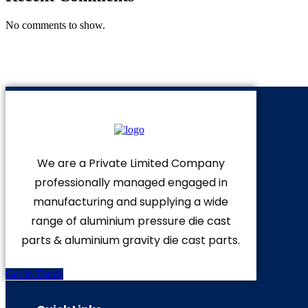
No comments to show.
We are a Private Limited Company
professionally managed engaged in
manufacturing and supplying a wide
range of aluminium pressure die cast
parts & aluminium gravity die cast parts.
Get In Touch