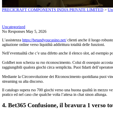
PRECICRAFT COMPONENTS INDIA PRIVATE LIMITED
>
Un
Uncategorized
No Responses
May 5, 2026
L’assistenza
https://betandyoucasino.net/
clienti anche il luogo robust
agitazione online verso liquidità addirittura totalità delle funzioni.
Nell’eventualità che c’e una difetto anche il elenco slot, ad esempio p
Goldbet non scherza su rso riconoscimento. Colui di ossequio accosta 
raggiungibili qualora giochi circa semplicita. Puoi fidarti dell’oper
Mediante la Circonvoluzione dei Riconoscimento quotidiana puoi vince
streaming su alta discorso.
Il catalogo supera rso 700 giochi verso una buona qualità in mezzo ver
pratico ed nel caso che qualche volta l’attesa in chat sinon allunga.
4. Bet365 Confusione, il bravura 1 verso tot