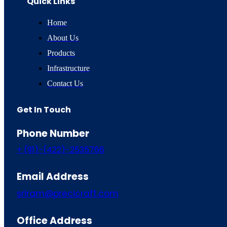
Quick Links
Home
About Us
Products
Infrastructure
Contact Us
Get In Touch
Phone Number
+ (91)-(422)-2535766
Email Address
sriram@precicraft.com
Office Address