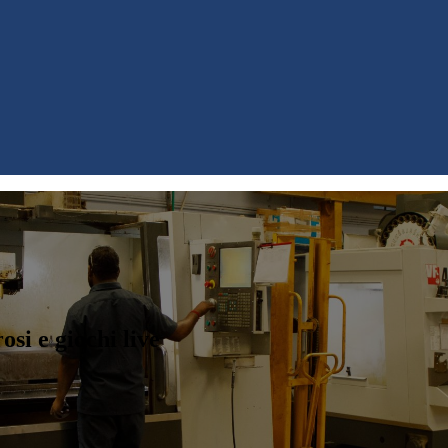
si e giochi live