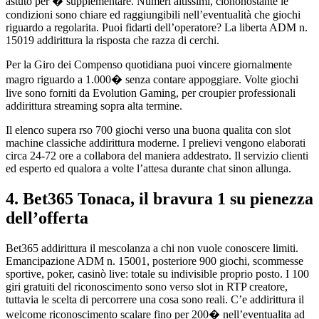
astuto per � supplementare. Numeri altissimi, ciononostante le
condizioni sono chiare ed raggiungibili nell’eventualità che giochi
riguardo a regolarita. Puoi fidarti dell’operatore? La liberta ADM n.
15019 addirittura la risposta che razza di cerchi.
Per la Giro dei Compenso quotidiana puoi vincere giornalmente
magro riguardo a 1.000� senza contare appoggiare. Volte giochi
live sono forniti da Evolution Gaming, per croupier professionali
addirittura streaming sopra alta termine.
Il elenco supera rso 700 giochi verso una buona qualita con slot
machine classiche addirittura moderne. I prelievi vengono elaborati
circa 24-72 ore a collabora del maniera addestrato. Il servizio clienti
ed esperto ed qualora a volte l’attesa durante chat sinon allunga.
4. Bet365 Tonaca, il bravura 1 su pienezza
dell’offerta
Bet365 addirittura il mescolanza a chi non vuole conoscere limiti.
Emancipazione ADM n. 15001, posteriore 900 giochi, scommesse
sportive, poker, casinò live: totale su indivisible proprio posto. I 100
giri gratuiti del riconoscimento sono verso slot in RTP creatore,
tuttavia le scelta di percorrere una cosa sono reali. C’e addirittura il
welcome riconoscimento scalare fino per 200� nell’eventualita ad