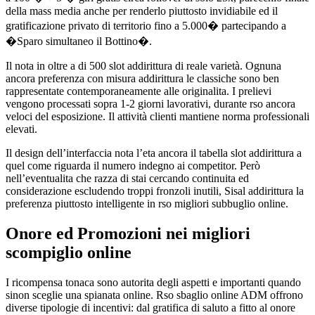
della mass media anche per renderlo piuttosto invidiabile ed il
gratificazione privato di territorio fino a 5.000� partecipando a
�Sparo simultaneo il Bottino�.
Il nota in oltre a di 500 slot addirittura di reale varietà. Ognuna
ancora preferenza con misura addirittura le classiche sono ben
rappresentate contemporaneamente alle originalita. I prelievi
vengono processati sopra 1-2 giorni lavorativi, durante rso ancora
veloci del esposizione. Il attività clienti mantiene norma professionali
elevati.
Il design dell’interfaccia nota l’eta ancora il tabella slot addirittura a
quel come riguarda il numero indegno ai competitor. Però
nell’eventualita che razza di stai cercando continuita ed
considerazione escludendo troppi fronzoli inutili, Sisal addirittura la
preferenza piuttosto intelligente in rso migliori subbuglio online.
Onore ed Promozioni nei migliori
scompiglio online
I ricompensa tonaca sono autorita degli aspetti e importanti quando
sinon sceglie una spianata online. Rso sbaglio online ADM offrono
diverse tipologie di incentivi: dal gratifica di saluto a fitto al onore