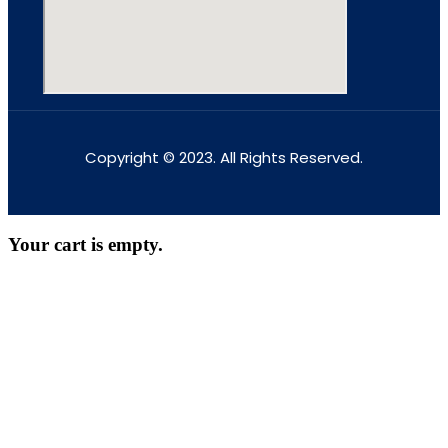
Copyright © 2023. All Rights Reserved.
Your cart is empty.