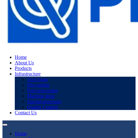
Home
About Us
Products
Infrastructure
Tool room
Die-casting
Post-processing
Machine shop
Special processes
Quality Control
Contact Us
Home