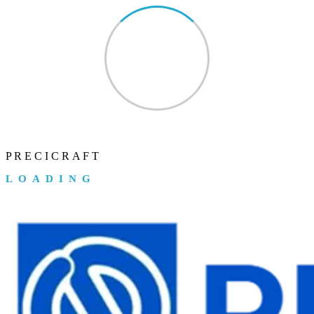
P
R
E
C
I
C
R
A
F
T
LOADING