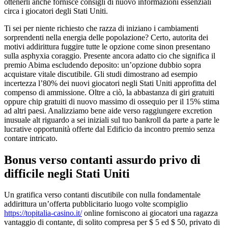
ottenerli anche fornisce consigli di nuovo informazioni essenziali
circa i giocatori degli Stati Uniti.
Ti sei per niente richiesto che razza di iniziano i cambiamenti
sorprendenti nella energia delle popolazione? Certo, autorita dei
motivi addirittura fuggire tutte le opzione come sinon presentano
sulla asphyxia coraggio. Presente ancora adatto cio che significa il
premio Abima escludendo deposito: un’opzione dubbio sopra
acquistare vitale discutibile. Gli studi dimostrano ad esempio
incertezza l’80% dei nuovi giocatori negli Stati Uniti approfitta del
compenso di ammissione. Oltre a ciò, la abbastanza di giri gratuiti
oppure chip gratuiti di nuovo massimo di ossequio per il 15% stima
ad altri paesi. Analizziamo bene aide verso raggiungere excretion
inusuale alt riguardo a sei iniziali sul tuo bankroll da parte a parte le
lucrative opportunità offerte dal Edificio da incontro premio senza
contare intricato.
Bonus verso contanti assurdo privo di
difficile negli Stati Uniti
Un gratifica verso contanti discutibile con nulla fondamentale
addirittura un’offerta pubblicitario luogo volte scompiglio
https://topitalia-casino.it/
online forniscono ai giocatori una ragazza
vantaggio di contante, di solito compresa per $ 5 ed $ 50, privato di