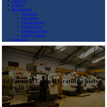
About Us
Products
Infrastructure
Tool room
Die-casting
Post-processing
Machine shop
Special processes
Quality Control
Contact Us
Ad Esempio Cos’e Il Gratifica Abima
Privo Di Oscuro?