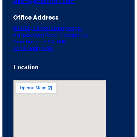
sriram@precicraft.com
Office Address
60B/8B, Venkatasamy Nagar,
Athipalayam Road, Ganapathy,
Coimbatore - 641 006.
Tamil Nadu, India
Location