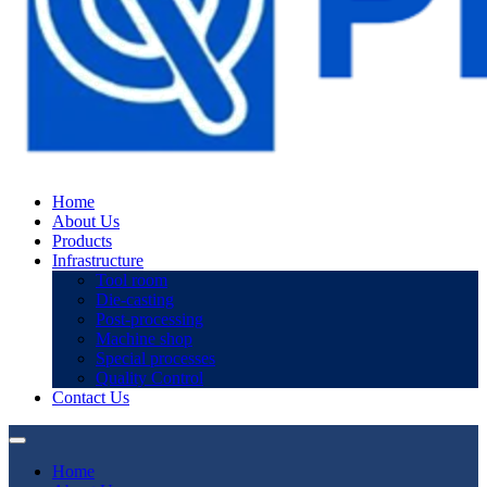
Home
About Us
Products
Infrastructure
Tool room
Die-casting
Post-processing
Machine shop
Special processes
Quality Control
Contact Us
Home