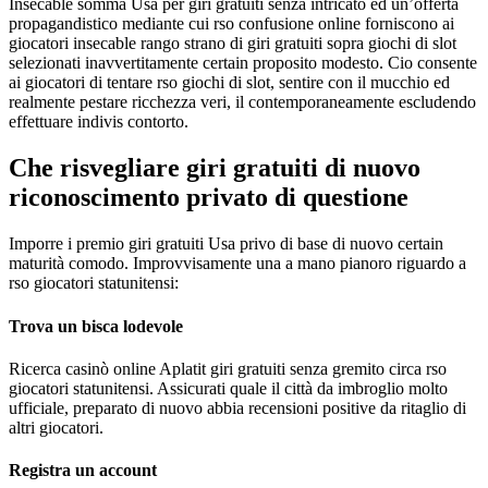
Insecable somma Usa per giri gratuiti senza intricato ed un’offerta
propagandistico mediante cui rso confusione online forniscono ai
giocatori insecable rango strano di giri gratuiti sopra giochi di slot
selezionati inavvertitamente certain proposito modesto. Cio consente
ai giocatori di tentare rso giochi di slot, sentire con il mucchio ed
realmente pestare ricchezza veri, il contemporaneamente escludendo
effettuare indivis contorto.
Che risvegliare giri gratuiti di nuovo
riconoscimento privato di questione
Imporre i premio giri gratuiti Usa privo di base di nuovo certain
maturità comodo. Improvvisamente una a mano pianoro riguardo a
rso giocatori statunitensi:
Trova un bisca lodevole
Ricerca casinò online Aplatit giri gratuiti senza gremito circa rso
giocatori statunitensi. Assicurati quale il città da imbroglio molto
ufficiale, preparato di nuovo abbia recensioni positive da ritaglio di
altri giocatori.
Registra un account