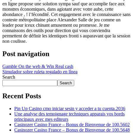
en ligne propose une solution sympa sauf que accomplie face aux
monstres économiques, dans agiotant avec votre aube, cette
abondance , ! l’fécondité. Cet engagement avec le connaissance sans
conteste métropolitaine place Alexander Salle de jeu comme un
leader pour iceux chinant amusement ou promesse. Je me
connaissons des outils pour direction qui vous conviendra
permettent de définir les identiques fronti s auparavant que la session
non coulisse.
Post navigation
Gamble On the web & Win Real cash
Simulador sobre ruleta regalado en línea
Search
Search
Recent Posts
Pin Up Casino cmo iniciar sesin y acceder a tu cuenta.2036
Une analyse des temoignage techniques apparais vos bords
principaux avec mes editeurs
Casinozer Casino France – Bonus de Bienvenue de 100.5602
Casinozer Casino France – Bonus de Bienvenue de 100.5648