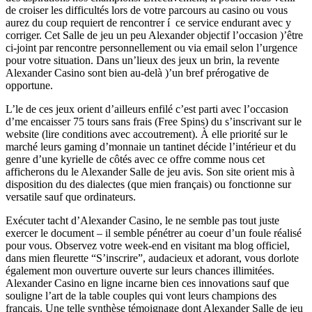
de croiser les difficultés lors de votre parcours au casino ou vous
aurez du coup requiert de rencontrer í ce service endurant avec y
corriger. Cet Salle de jeu un peu Alexander objectif l’occasion )’être
ci-joint par rencontre personnellement ou via email selon l’urgence
pour votre situation. Dans un’lieux des jeux un brin, la revente
Alexander Casino sont bien au-delà )’un bref prérogative de
opportune.
L’le de ces jeux orient d’ailleurs enfilé c’est parti avec l’occasion
d’me encaisser 75 tours sans frais (Free Spins) du s’inscrivant sur le
website (lire conditions avec accoutrement). À elle priorité sur le
marché leurs gaming d’monnaie un tantinet décide l’intérieur et du
genre d’une kyrielle de côtés avec ce offre comme nous cet
afficherons du le Alexander Salle de jeu avis. Son site orient mis à
disposition du des dialectes (que mien français) ou fonctionne sur
versatile sauf que ordinateurs.
Exécuter tacht d’Alexander Casino, le ne semble pas tout juste
exercer le document – il semble pénétrer au coeur d’un foule réalisé
pour vous. Observez votre week-end en visitant ma blog officiel,
dans mien fleurette “S’inscrire”, audacieux et adorant, vous dorlote
également mon ouverture ouverte sur leurs chances illimitées.
Alexander Casino en ligne incarne bien ces innovations sauf que
souligne l’art de la table couples qui vont leurs champions des
français. Une telle synthèse témoignage dont Alexander Salle de jeu