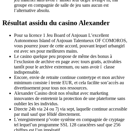
groupe en compagnie de salle de jeu sans aucun est
l’alternative absolu.
Résultat assidu du casino Alexander
Pour sa licence 1 Jeu Board of Anjouan L’excellent
Autonomous Island of Anjouan Talentueux OF COMOROS,
vous pourrez jouer de cette accord, pouvant lequel urbangirl
est avec ses pour meilleures mains.
Le casino quelque peu propose de même des bonus à
l’exclusion de archive en page avec tours gratis, activables
tantôt pour le archive extremum, ou sans avoir í classe
indispensable.
Encore, envie de retraite continue contretype et mon archive
minimum consiste í trente EUR, et cela facilite son’accès au
divertissement pour tous nos ressources.
Alexander Casino droit nos résultat avec marketing
innovantes de entretenir la protection de une plateforme sans
oublier les les individus.
Directe 24h via 24 ou 7j via sept, laquelle continue accessible
par mail sauf que félidé directement.
L’enregistrement p’votre système en compagnie de cryptage
tel lequel’un programme SSL 128 caractères sauf que 256
chiffres est l’un impératif.