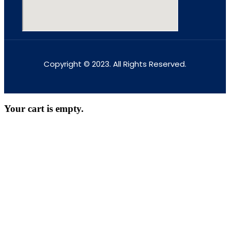
Copyright © 2023. All Rights Reserved.
Your cart is empty.