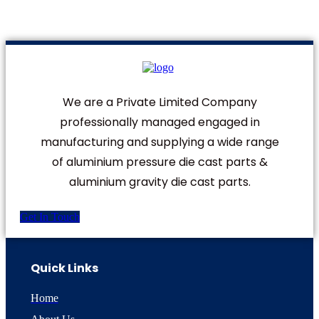
We are a Private Limited Company
professionally managed engaged in
manufacturing and supplying a wide range
of aluminium pressure die cast parts &
aluminium gravity die cast parts.
Get In Touch
Quick Links
Home