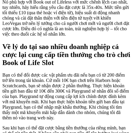
Nó phù hợp với Book out of Lifeless với mức chênh lệch cao nhất,
tuy nhiên, hãy hiểu rằng yêu cầu đặt cược là 35x-40x. Mức tiền gửi
tối thiểu £10 (qua thẻ hoặc ví điện tử), hiệu suất di động nhanh
chóng và cài đặt thân thiện với tiền điện tử tuyệt vời khiến
LeoVegas trở nên lý tưởng cho cả người chơi mới và người chơi đặt
cược lớn. Điều đó có nghĩa là an toàn, trải nghiệm hợp lý – tốt cho
việc theo đuổi các hệ số nhân lớn.
Về lý do tại sao nhiều doanh nghiệp cá
cược lại cung cấp tiền thưởng cho trò chơi
Book of Life Slot
Bạn có thể đổi được các vật phẩm ưu đãi nếu bạn có từ 200 điểm
trở lên trong tài khoản. Cứ mỗi 10€ bạn chơi trên Harbors hoặc
Scratchcards, bạn sẽ nhận được 2 phần thưởng. Thực hiện khoản
tiền gửi ban đầu từ 10€ đến 300€ và Playgrand sẽ nhân đôi số điểm
của bạn. Playgrand tự động cung cấp lợi ích chính được đính kèm
với mã khuyến mãi. Khi bạn thực hiện khoản tiền gửi ban đầu tại
Playgrand, bạn có thể nhập mật khẩu thưởng. Khi chúng tôi tìm
thấy một mã khuyến mãi hấp dẫn dành cho nhóm, chúng tôi đã
thêm nó vào trang web này.
Sau khi bạn có thể đặt cược bằng tiền thưởng của riêng mình, bạn