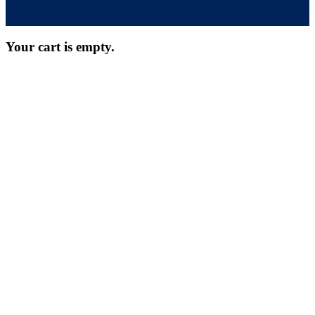
Your cart is empty.