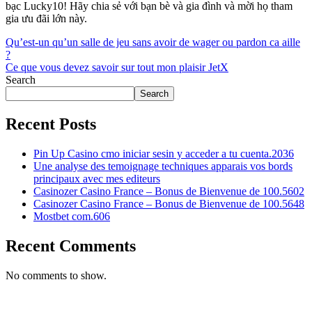
bạc Lucky10! Hãy chia sẻ với bạn bè và gia đình và mời họ tham
gia ưu đãi lớn này.
Post
Qu’est-un qu’un salle de jeu sans avoir de wager ou pardon ca aille
?
navigation
Ce que vous devez savoir sur tout mon plaisir JetX
Search
Search
Recent Posts
Pin Up Casino cmo iniciar sesin y acceder a tu cuenta.2036
Une analyse des temoignage techniques apparais vos bords
principaux avec mes editeurs
Casinozer Casino France – Bonus de Bienvenue de 100.5602
Casinozer Casino France – Bonus de Bienvenue de 100.5648
Mostbet com.606
Recent Comments
No comments to show.