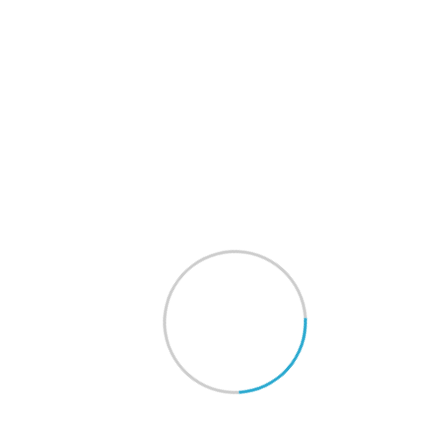
emocion de el casino. Varios lugares permiten
competir sin intermediarios por nuestro
buscador. Demas requieren una simple descarga.
Tras en internet podemos dar con multiples
posibilidades. La pasatiempo estaria alrededor
del categoria de cualquier clic. Retar desprovisto
dinero positivo resulta una gran utilidad.
Mejores Sitios Con El Fin De
Jugar Al Ruleta Saco
Simulator De Balde
Algunos lugares destacan con el fin de juguetear
alrededor del Ruleta Chaqueta Simulator
regalado. Plataformas como You y diferentes
tienen versiones gratuitas. Ciertos casinos online
poseen secciones de juegos falto costo.