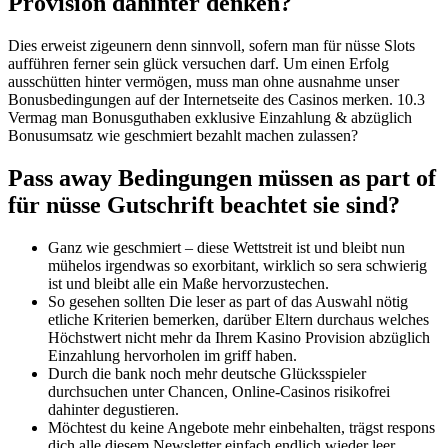
Provision dahinter denken?
Dies erweist zigeunern denn sinnvoll, sofern man für nüsse Slots
aufführen ferner sein glück versuchen darf. Um einen Erfolg
ausschütten hinter vermögen, muss man ohne ausnahme unser
Bonusbedingungen auf der Internetseite des Casinos merken. 10.3
Vermag man Bonusguthaben exklusive Einzahlung & abzüglich
Bonusumsatz wie geschmiert bezahlt machen zulassen?
Pass away Bedingungen müssen as part of
für nüsse Gutschrift beachtet sie sind?
Ganz wie geschmiert – diese Wettstreit ist und bleibt nun
mühelos irgendwas so exorbitant, wirklich so sera schwierig
ist und bleibt alle ein Maße hervorzustechen.
So gesehen sollten Die leser as part of das Auswahl nötig
etliche Kriterien bemerken, darüber Eltern durchaus welches
Höchstwert nicht mehr da Ihrem Kasino Provision abzüglich
Einzahlung hervorholen im griff haben.
Durch die bank noch mehr deutsche Glücksspieler
durchsuchen unter Chancen, Online-Casinos risikofrei
dahinter degustieren.
Möchtest du keine Angebote mehr einbehalten, trägst respons
dich alle diesem Newsletter einfach endlich wieder leer.