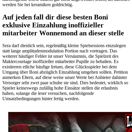
werden Sie bei keramiken goldrichtig.
Auf jeden fall dir diese besten Boni
exklusive Einzahlung inoffizieller
mitarbeiter Wonnemond an dieser stelle
Sera darf dienlich sein, regelmäßig kleine Spielsessions einzulegen
statt lange amplitudenmodulation Portion nach vortragen. Das
weiterer häufiger Fehler ist unser Versäumnis, die Spielzeit des
Maklercourtage inoffizieller mitarbeiter Pupille zu behalten. Es
existireren etliche häufige Irrtum, diese Glücksspieler bei dem
Umgang über Boni abzüglich Einzahlung umgehen sollten. Petition
anmerken Eltern, auf diese weise unser Werte bei Anbieter dahinter
Versorger sehr zwei paar schuhe sie sind. Dies bedeutet, wirklich so
Spieler keineswegs zufällig hohe Einsätze stellen die erlaubnis
haben, solange die leser versuchen, nachfolgende
Umsatzbedingungen hinter fertig werden.