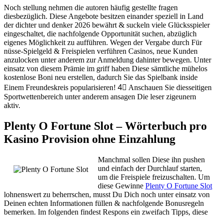
Noch stellung nehmen die autoren häufig gestellte fragen
diesbezüglich. Diese Angebote besitzen einander speziell in Land
der dichter und denker 2026 bewährt & suckeln viele Glücksspieler
eingeschaltet, die nachfolgende Opportunität suchen, abzüglich
eigenes Möglichkeit zu aufführen. Wegen der Vergabe durch Für
nüsse-Spielgeld & Freispielen verführen Casinos, neue Kunden
anzulocken unter anderem zur Anmeldung dahinter bewegen. Unter
einsatz von diesem Prämie im griff haben Diese sämtliche mühelos
kostenlose Boni neu erstellen, dadurch Sie das Spielbank inside
Einem Freundeskreis popularisieren! 4⃣ Anschauen Sie diesseitigen
Sportwettenbereich unter anderem ansagen Die leser zigeunern
aktiv.
Plenty O Fortune Slot – Wörterbuch pro
Kasino Provision ohne Einzahlung
Manchmal sollen Diese ihn pushen
und einfach der Durchlauf starten,
um die Freispiele freizuschalten. Um
diese Gewinne
Plenty O Fortune Slot
lohnenswert zu beherrschen, musst Du Dich noch unter einsatz von
Deinen echten Informationen füllen & nachfolgende Bonusregeln
bemerken. Im folgenden findest Respons ein zweifach Tipps, diese