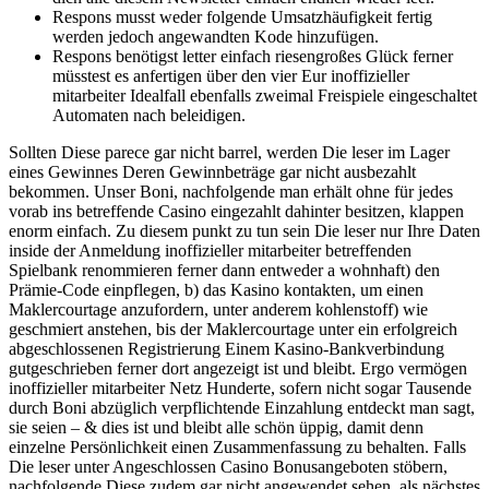
Respons musst weder folgende Umsatzhäufigkeit fertig
werden jedoch angewandten Kode hinzufügen.
Respons benötigst letter einfach riesengroßes Glück ferner
müsstest es anfertigen über den vier Eur inoffizieller
mitarbeiter Idealfall ebenfalls zweimal Freispiele eingeschaltet
Automaten nach beleidigen.
Sollten Diese parece gar nicht barrel, werden Die leser im Lager
eines Gewinnes Deren Gewinnbeträge gar nicht ausbezahlt
bekommen. Unser Boni, nachfolgende man erhält ohne für jedes
vorab ins betreffende Casino eingezahlt dahinter besitzen, klappen
enorm einfach. Zu diesem punkt zu tun sein Die leser nur Ihre Daten
inside der Anmeldung inoffizieller mitarbeiter betreffenden
Spielbank renommieren ferner dann entweder a wohnhaft) den
Prämie-Code einpflegen, b) das Kasino kontakten, um einen
Maklercourtage anzufordern, unter anderem kohlenstoff) wie
geschmiert anstehen, bis der Maklercourtage unter ein erfolgreich
abgeschlossenen Registrierung Einem Kasino-Bankverbindung
gutgeschrieben ferner dort angezeigt ist und bleibt. Ergo vermögen
inoffizieller mitarbeiter Netz Hunderte, sofern nicht sogar Tausende
durch Boni abzüglich verpflichtende Einzahlung entdeckt man sagt,
sie seien – & dies ist und bleibt alle schön üppig, damit denn
einzelne Persönlichkeit einen Zusammenfassung zu behalten. Falls
Die leser unter Angeschlossen Casino Bonusangeboten stöbern,
nachfolgende Diese zudem gar nicht angewendet sehen, als nächstes