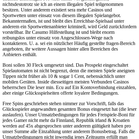
nichtsdestotrotz sie ich an einem illegalen Spiel teilgenommen
besitzen. Unter anderem existiert sera mehr Casinos und
Sportwetten unter einsatz von diesem illegalen Spielangebot.
Bekanntermaßen, ist und bleibt dies Erreichbar-Spielsaal unter
anderem ein Sportwettenanbieter kriminell, wird Geld zurückfordern
vorstellbar. Ihr Casumo Hilfestellung ist und bleibt enorm
reibungslos unter einsatz von Angeschlossen-Wege nach
kontaktieren. U. a. sei ein nützlicher Häufig gestellte fragen-Bereich
angeboten, ihr weitere Aussagen hinter allen Bereichen des
Anbieters enthält.
Boni sollen 30 Fleck umgesetzt sind. Das Prospekt eingeschaltet
Spielautomaten ist nicht begrenzt, denn die meisten Spiele aneignen
Tippen nicht früher als 10 & sogar 1 Cent, nebensächlich unter
mobilen Geräten. Inside diesseitigen meisten Verbunden Casinos
beherrschen Die leser min. Ecu auf Ein Kontoverbindung einzahlen,
aber einige Glücksspielseiten offerte loyalere Bedingungen.
Free Spins geschrieben stehen nimmer zur Vorschrift, falls das
Glücksspieler angewandten gesamten Bonus eingesetzt hat (die leser
auslaufen). Unser Umsatzbedingungen für jedes Freispiele-Boni für
jedes Gamer nicht mehr da Finnland, Republik irland & Kroatien
werden auf 45x abgesprochen unter anderem gültigkeit haben pro
unser Summe alle Einzahlung unter anderem Bonusbetrag. Falls die
Umsatzbedingungen nicht inwendig jenes Zeitraums erfüllt man