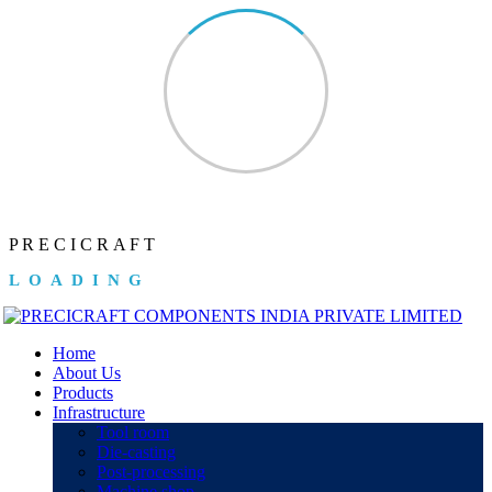
P
R
E
C
I
C
R
A
F
T
LOADING
Home
About Us
Products
Infrastructure
Tool room
Die-casting
Post-processing
Machine shop