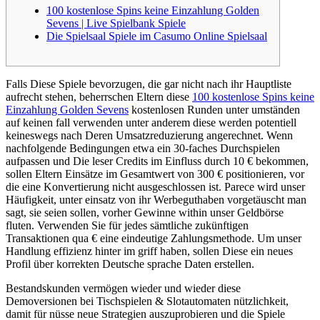
100 kostenlose Spins keine Einzahlung Golden
Sevens | Live Spielbank Spiele
Die Spielsaal Spiele im Casumo Online Spielsaal
Falls Diese Spiele bevorzugen, die gar nicht nach ihr Hauptliste
aufrecht stehen, beherrschen Eltern diese
100 kostenlose Spins keine
Einzahlung Golden Sevens
kostenlosen Runden unter umständen
auf keinen fall verwenden unter anderem diese werden potentiell
keineswegs nach Deren Umsatzreduzierung angerechnet.
Wenn
nachfolgende Bedingungen etwa ein 30-faches Durchspielen
aufpassen und Die leser Credits im Einfluss durch 10 € bekommen,
sollen Eltern Einsätze im Gesamtwert von 300 € positionieren, vor
die eine Konvertierung nicht ausgeschlossen ist. Parece wird unser
Häufigkeit, unter einsatz von ihr Werbeguthaben vorgetäuscht man
sagt, sie seien sollen, vorher Gewinne within unser Geldbörse
fluten. Verwenden Sie für jedes sämtliche zukünftigen
Transaktionen qua € eine eindeutige Zahlungsmethode. Um unser
Handlung effizienz hinter im griff haben, sollen Diese ein neues
Profil über korrekten Deutsche sprache Daten erstellen.
Bestandskunden vermögen wieder und wieder diese
Demoversionen bei Tischspielen & Slotautomaten nützlichkeit,
damit für nüsse neue Strategien auszuprobieren und die Spiele