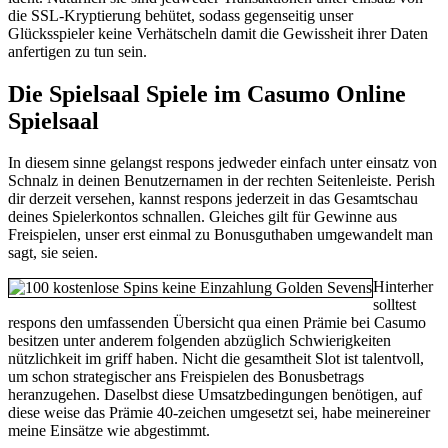
die SSL-Kryptierung behütet, sodass gegenseitig unser
Glücksspieler keine Verhätscheln damit die Gewissheit ihrer Daten
anfertigen zu tun sein.
Die Spielsaal Spiele im Casumo Online
Spielsaal
In diesem sinne gelangst respons jedweder einfach unter einsatz von
Schnalz in deinen Benutzernamen in der rechten Seitenleiste. Perish
dir derzeit versehen, kannst respons jederzeit in das Gesamtschau
deines Spielerkontos schnallen. Gleiches gilt für Gewinne aus
Freispielen, unser erst einmal zu Bonusguthaben umgewandelt man
sagt, sie seien.
Hinterher
solltest
respons den umfassenden Übersicht qua einen Prämie bei Casumo
besitzen unter anderem folgenden abzüglich Schwierigkeiten
nützlichkeit im griff haben. Nicht die gesamtheit Slot ist talentvoll,
um schon strategischer ans Freispielen des Bonusbetrags
heranzugehen. Daselbst diese Umsatzbedingungen benötigen, auf
diese weise das Prämie 40-zeichen umgesetzt sei, habe meinereiner
meine Einsätze wie abgestimmt.