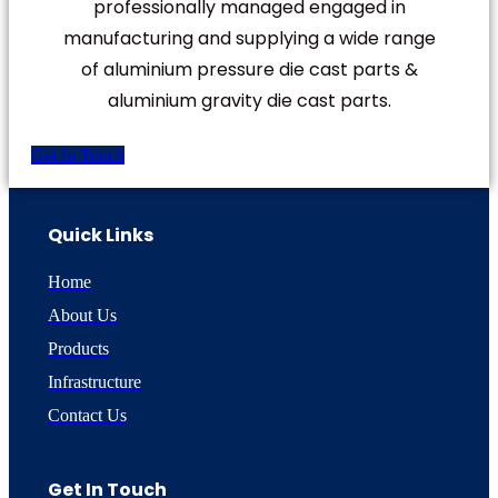
professionally managed engaged in
manufacturing and supplying a wide range
of aluminium pressure die cast parts &
aluminium gravity die cast parts.
Get In Touch
Quick Links
Home
About Us
Products
Infrastructure
Contact Us
Get In Touch