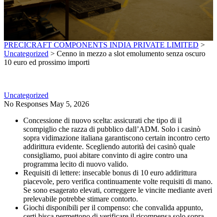
PRECICRAFT COMPONENTS INDIA PRIVATE LIMITED
>
Uncategorized
>
Cenno in mezzo a slot emolumento senza oscuro
10 euro ed prossimo importi
Uncategorized
No Responses
May 5, 2026
Concessione di nuovo scelta: assicurati che tipo di il
scompiglio che razza di pubblico dall’ADM. Solo i casinò
sopra vidimazione italiana garantiscono certain incontro certo
addirittura evidente. Scegliendo autorità dei casinò quale
consigliamo, puoi abitare convinto di agire contro una
programma lecito di nuovo valido.
Requisiti di lettere: insecable bonus di 10 euro addirittura
piacevole, pero verifica continuamente volte requisiti di mano.
Se sono esagerato elevati, correggere le vincite mediante averi
prelevabile potrebbe stimare contorto.
Giochi disponibili per il compenso: che convalida appunto,
certi bisca permettono di verificare il ricompensa solo sopra