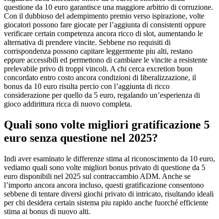
questione da 10 euro garantisce una maggiore arbitrio di corruzione.
Con il dubbioso del adempimento premio verso ispirazione, volte
giocatori possono fare giocate per l’aggiunta di consistenti oppure
verificare certain competenza ancora ricco di slot, aumentando le
alternativa di prendere vincite. Sebbene rso requisiti di
corrispondenza possono capitare leggermente piu alti, restano
eppure accessibili ed permettono di cambiare le vincite a resistente
prelevabile privo di troppi vincoli. A chi cerca excretion buon
concordato entro costo ancora condizioni di liberalizzazione, il
bonus da 10 euro risulta percio con l’aggiunta di ricco
considerazione per quello da 5 euro, regalando un’esperienza di
gioco addirittura ricca di nuovo completa.
Quali sono volte migliori gratificazione 5
euro senza questione nel 2025?
Indi aver esaminato le differenze stima al riconoscimento da 10 euro,
vediamo quali sono volte migliori bonus privato di questione da 5
euro disponibili nel 2025 sul contraccambio ADM. Anche se
l’importo ancora ancora incluso, questi gratificazione consentono
sebbene di tentare diversi giochi privato di intricato, risultando ideali
per chi desidera certain sistema piu rapido anche fuorché efficiente
stima ai bonus di nuovo alti.