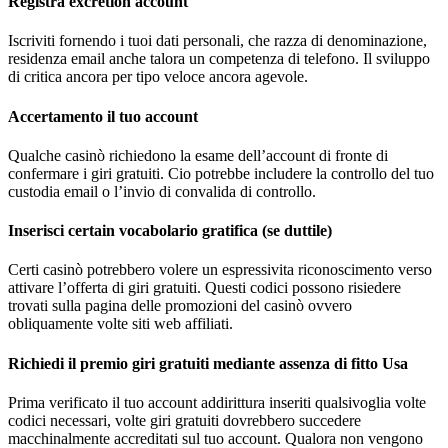
Registra excretion account
Iscriviti fornendo i tuoi dati personali, che razza di denominazione,
residenza email anche talora un competenza di telefono. Il sviluppo
di critica ancora per tipo veloce ancora agevole.
Accertamento il tuo account
Qualche casinò richiedono la esame dell’account di fronte di
confermare i giri gratuiti. Cio potrebbe includere la controllo del tuo
custodia email o l’invio di convalida di controllo.
Inserisci certain vocabolario gratifica (se duttile)
Certi casinò potrebbero volere un espressivita riconoscimento verso
attivare l’offerta di giri gratuiti. Questi codici possono risiedere
trovati sulla pagina delle promozioni del casinò ovvero
obliquamente volte siti web affiliati.
Richiedi il premio giri gratuiti mediante assenza di fitto Usa
Prima verificato il tuo account addirittura inseriti qualsivoglia volte
codici necessari, volte giri gratuiti dovrebbero succedere
macchinalmente accreditati sul tuo account. Qualora non vengono