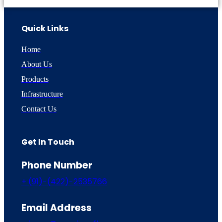
Quick Links
Home
About Us
Products
Infrastructure
Contact Us
Get In Touch
Phone Number
+ (91)-(422)-2535766
Email Address