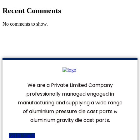
Recent Comments
No comments to show.
We are a Private Limited Company
professionally managed engaged in
manufacturing and supplying a wide range
of aluminium pressure die cast parts &
aluminium gravity die cast parts.
Get In Touch