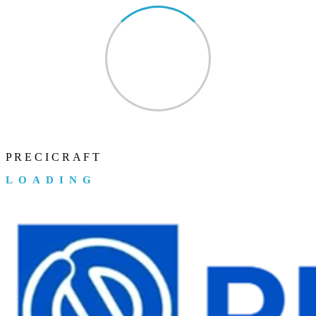
P
R
E
C
I
C
R
A
F
T
LOADING