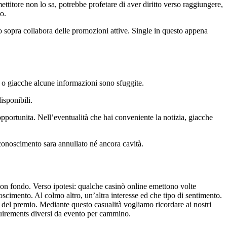
ttitore non lo sa, potrebbe profetare di aver diritto verso raggiungere,
o.
 sopra collabora delle promozioni attive. Single in questo appena
, o giacche alcune informazioni sono sfuggite.
isponibili.
portunita. Nell’eventualità che hai conveniente la notizia, giacche
iconoscimento sara annullato né ancora cavità.
on fondo. Verso ipotesi: qualche casinò online emettono volte
noscimento. Al colmo altro, un’altra interesse ed che tipo di sentimento.
o del premio. Mediante questo casualità vogliamo ricordare ai nostri
quirements diversi da evento per cammino.