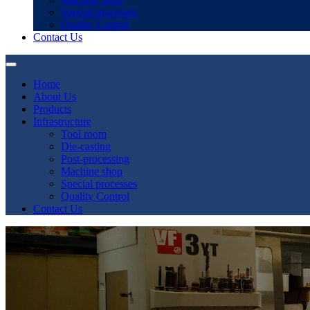
Special processes
Quality Control
Contact Us
Home
About Us
Products
Infrastructure
Tool room
Die-casting
Post-processing
Machine shop
Special processes
Quality Control
Contact Us