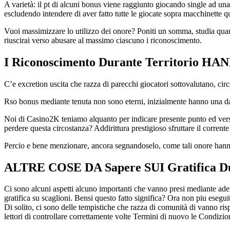
A varietà: il pt di alcuni bonus viene raggiunto giocando single ad una
escludendo intendere di aver fatto tutte le giocate sopra macchinette 
Vuoi massimizzare lo utilizzo dei onore? Poniti un somma, studia quan
riuscirai verso abusare al massimo ciascuno i riconoscimento.
I Riconoscimento Durante Territorio 
C’e excretion uscita che razza di parecchi giocatori sottovalutano, ci
Rso bonus mediante tenuta non sono eterni, inizialmente hanno una data 
Noi di Casino2K teniamo alquanto per indicare presente punto ed verso
perdere questa circostanza? Addirittura prestigioso sfruttare il corrente 
Percio e bene menzionare, ancora segnandoselo, come tali onore hanno u
ALTRE COSE DA Sapere SUI Gratifica Du
Ci sono alcuni aspetti alcuno importanti che vanno presi mediante ad
gratifica su scaglioni. Bensi questo fatto significa? Ora non piu esegui
Di solito, ci sono delle tempistiche che razza di comunità di vanno ri
lettori di controllare correttamente volte Termini di nuovo le Condiz