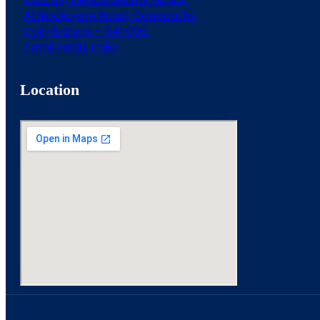
Athipalayam Road, Ganapathy,
Coimbatore - 641 006.
Tamil Nadu, India
Location