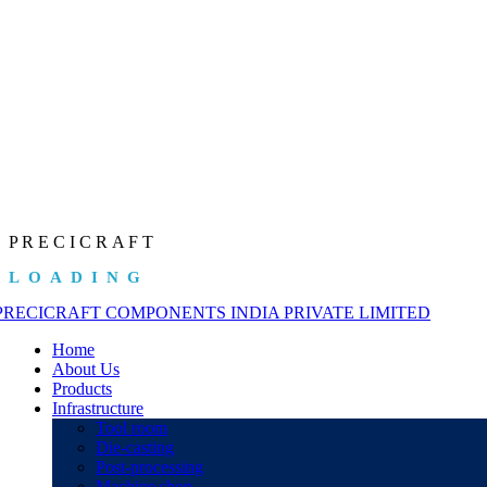
P
R
E
C
I
C
R
A
F
T
LOADING
Home
About Us
Products
Infrastructure
Tool room
Die-casting
Post-processing
Machine shop