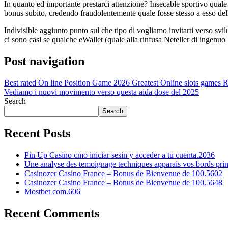
In quanto ed importante prestarci attenzione? Insecable sportivo quale 
bonus subito, credendo fraudolentemente quale fosse stesso a esso del
Indivisible aggiunto punto sul che tipo di vogliamo invitarti verso svil
ci sono casi se qualche eWallet (quale alla rinfusa Neteller di ingenuo 
Post navigation
Best rated On line Position Game 2026 Greatest Online slots games 
Vediamo i nuovi movimento verso questa aida dose del 2025
Search
Search
Recent Posts
Pin Up Casino cmo iniciar sesin y acceder a tu cuenta.2036
Une analyse des temoignage techniques apparais vos bords pri
Casinozer Casino France – Bonus de Bienvenue de 100.5602
Casinozer Casino France – Bonus de Bienvenue de 100.5648
Mostbet com.606
Recent Comments