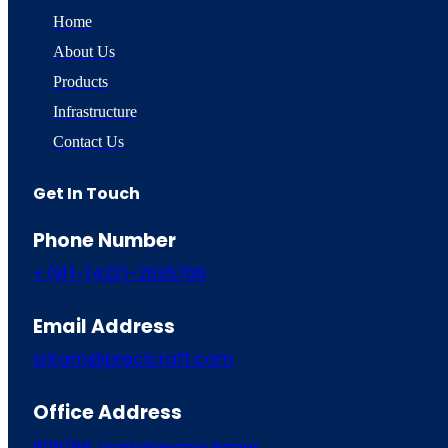
Home
About Us
Products
Infrastructure
Contact Us
Get In Touch
Phone Number
+ (91)-(422)-2535766
Email Address
sriram@precicraft.com
Office Address
60B/8B, Venkatasamy Nagar,