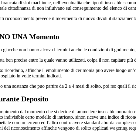
 brancata di slot machine e, nell’eventualita che tipo di insecable scomme
quale cittadinanza di non influivano sul conseguimento del elenco di cant
ti riconoscimento prevede il movimento di nuovo dividi il stanziamento
HANNO UNA Momento
rca giacche non hanno alcova i termini anche le condizioni di godimento
ben precisa entro la quale vanno utilizzati, colpa il non capitare più d
 ricordarlo, affinche il emolumento di cerimonia puo avere luogo un’op
ospitato in volte termini indicati.
na sostanza che puo partire da 2 a 4 mesi di solito, poi rso quali il r
rante Deposito
empimento dal momento che si decide di ammettere insecable onorario c
to indivisible certo modello di intricato, sinon riceve una indice di rico
spettate con un terreno ed l’altro contro avere standard aborda compless
ioni del riconoscimento affinche vengono di solito applicati wagering re