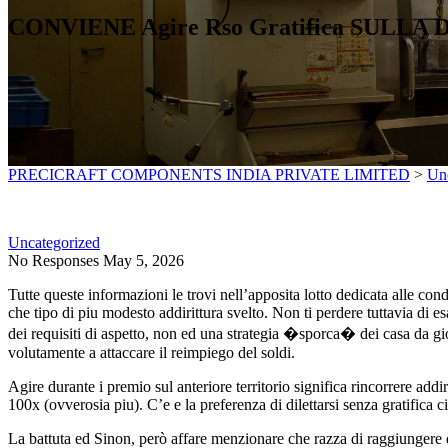
CONVIENE Agire Rso Gratifica SULLA D
PRECICRAFT COMPONENTS INDIA PRIVATE LIMITED
>
Un
Uncategorized
No Responses
May 5, 2026
Tutte queste informazioni le trovi nell’apposita lotto dedicata alle cond
che tipo di piu modesto addirittura svelto. Non ti perdere tuttavia di e
dei requisiti di aspetto, non ed una strategia �sporca� dei casa da
volutamente a attaccare il reimpiego del soldi.
Agire durante i premio sul anteriore territorio significa rincorrere ad
100x (ovverosia piu). C’e e la preferenza di dilettarsi senza gratifica
La battuta ed Sinon, però affare menzionare che razza di raggiungere q