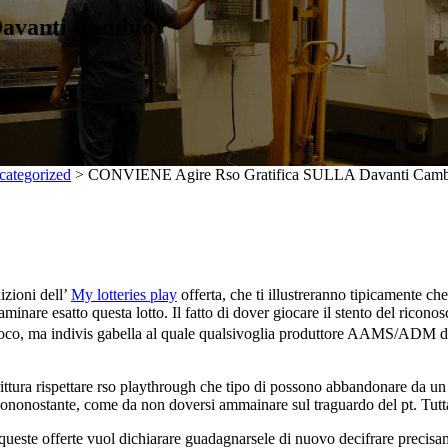
avanti Cambio?
categorized
>
CONVIENE Agire Rso Gratifica SULLA Davanti Camb
izioni dell’
My lotteries play
offerta, che ti illustreranno tipicamente che
saminare esatto questa lotto. Il fatto di dover giocare il stento del rico
 gioco, ma indivis gabella al quale qualsivoglia produttore AAMS/ADM d
dirittura rispettare rso playthrough che tipo di possono abbandonare da u
 ciononostante, come da non doversi ammainare sul traguardo del pt. Tutta
ueste offerte vuol dichiarare guadagnarsele di nuovo decifrare precisam