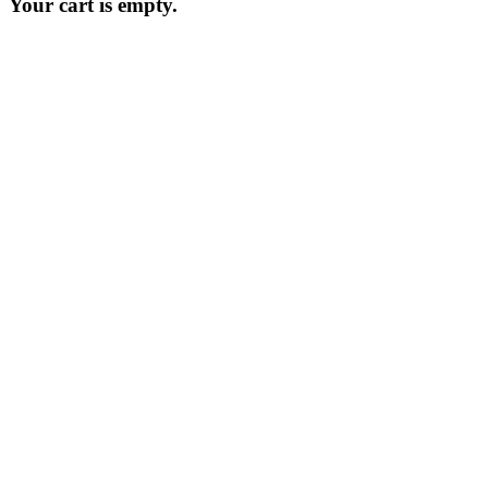
Your cart is empty.