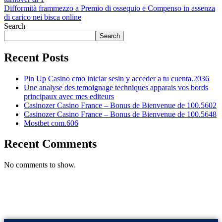
Difformità frammezzo a Premio di ossequio e Compenso in assenza
di carico nei bisca online
Search
Search
Recent Posts
Pin Up Casino cmo iniciar sesin y acceder a tu cuenta.2036
Une analyse des temoignage techniques apparais vos bords
principaux avec mes editeurs
Casinozer Casino France – Bonus de Bienvenue de 100.5602
Casinozer Casino France – Bonus de Bienvenue de 100.5648
Mostbet com.606
Recent Comments
No comments to show.