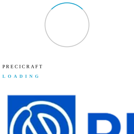
P
R
E
C
I
C
R
A
F
T
LOADING