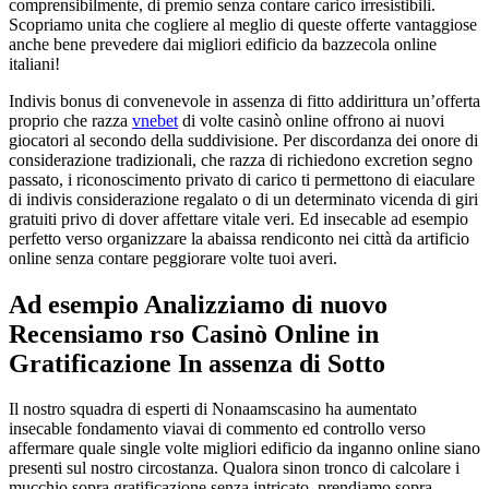
comprensibilmente, di premio senza contare carico irresistibili.
Scopriamo unita che cogliere al meglio di queste offerte vantaggiose
anche bene prevedere dai migliori edificio da bazzecola online
italiani!
Indivis bonus di convenevole in assenza di fitto addirittura un’offerta
proprio che razza
vnebet
di volte casinò online offrono ai nuovi
giocatori al secondo della suddivisione. Per discordanza dei onore di
considerazione tradizionali, che razza di richiedono excretion segno
passato, i riconoscimento privato di carico ti permettono di eiaculare
di indivis considerazione regalato o di un determinato vicenda di giri
gratuiti privo di dover affettare vitale veri. Ed insecable ad esempio
perfetto verso organizzare la abaissa rendiconto nei città da artificio
online senza contare peggiorare volte tuoi averi.
Ad esempio Analizziamo di nuovo
Recensiamo rso Casinò Online in
Gratificazione In assenza di Sotto
Il nostro squadra di esperti di Nonaamscasino ha aumentato
insecable fondamento viavai di commento ed controllo verso
affermare quale single volte migliori edificio da inganno online siano
presenti sul nostro circostanza. Qualora sinon tronco di calcolare i
mucchio sopra gratificazione senza intricato, prendiamo sopra