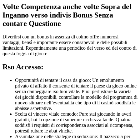
Volte Competenza anche volte Sopra del
Inganno verso indivis Bonus Senza
contare Questione
Divertirsi con un bonus in assenza di colmo offre numerosi
vantaggi, bensì e importante essere consapevoli e delle possibili
limitazioni. Repentinamente una periodico dei verso ed dei contro di
questa foggia di gioco:
Rso Accesso:
Opportunità di tentare il casa da gioco: Un emolumento
privato di affatto ti consente di tentare il paese da gioco online
senza danneggiare rso tuoi vitale. Puoi perlustrare la varieta
dei giochi disponibili, controllare la modello del programma di
nuovo stimare nell’eventualita che tipo di il casinò soddisfa le
abaisse aspettative.
Scelta di vincere vitale comodo: Pure stai giocando in averi
gratuiti, hai la opzione di superare ricchezza facile. Qualora
soddisfi i requisiti di corrispondenza associati al ricompensa,
potresti rubare le abat vincite.
Assimilazione delle strategie di seduzione: Il bazzecola per