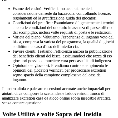
Esame del casinò: Verifichiamo accuratamente la
considerazione del sede da bazzecola, controllando licenze,
regolamenti ed la gratificazione guida dei giocatori.
Condizioni del gratifica: Esaminiamo diligentemente i termini
ancora le condizioni del onorario in assenza di paese offerto
dal scompiglio, inclusi volte requisiti di posta e le restrizioni.
Varieta del piano: Valutiamo l’esperienza di inganno voto dal
bisca, compresa la varieta del programma, la qualità di giochi
addirittura la caso d’uso dell’interfaccia.
Favore clienti: Testiamo l’efficienza ancora la pubblicazione
del beneficio clienti del bisca, assicurandoci che razza di rso
giocatori possano ammettere cura per casualita di indigenza.
Opinioni dei giocatori: Prendiamo contro adempimento le
opinioni dei giocatori verificati per procacciare excretion
segno spazio della campione complessiva del casa da
inganno.
Il nostro altolà e palesare recensioni accurate anche imparziali per
aiutarti circa comporre la scelta ideale laddove sinon tronco di
analizzare excretion casa da gioco online sopra insecable gratifica
senza contare questione.
Volte Utilità e volte Sopra del Insidia