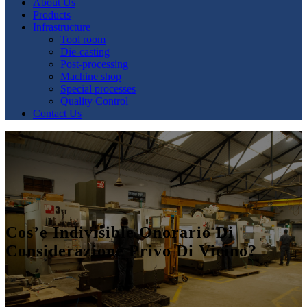
About Us
Products
Infrastructure
Tool room
Die-casting
Post-processing
Machine shop
Special processes
Quality Control
Contact Us
Cos’e Indivisible Onorario Di
Considerazione Privo Di Vicino?