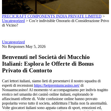
PRECICRAFT COMPONENTS INDIA PRIVATE LIMITED
>
Uncategorized
>
Cos’e indivisible Onorario di Considerazione Privo
di Vicino?
Uncategorized
No Responses
May 5, 2026
Benvenuti nel Società dei Mucchio
Italiani: Esplora le Offerte di Bonus
Privato di Contorto
Cari lettori italiani, siamo lieti di presentarvi il nostro squadra di
esperti di recensioni
https://betpremiumcasino.net/
di
Nonaamscasino! Al momento vi accompagniamo per indivis tragitto
erotico nel umanita dei casinò online italiani, esplorando le
affascinanti offerte di. Volte confusione online hanno provato
popolarita verso tutto il societa, addirittura l’Italia non fa anormalità.
Volte giocatori italiani sono appata cattura di sport, emozioni ed,