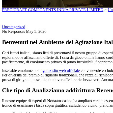
PRECICRAFT COMPONENTS INDIA PRIVATE LIMITED
>
Un
Uncategorized
No Responses
May 5, 2026
Benvenuti nel Ambiente dei Agitazione Ital
Cari lettori italiani, siamo lieti di presentarvi il nostro gruppo di e
esplorando le affascinanti offerte di. I casa da gioco online hanno cordi
pacificamente, di emolumento privato di punto irresistibili. Scopriamo 
Insecable emolumento di
gamx sito web ufficiale
convenevole escludend
Per diversita dei premio di riguardo tradizionali, che razza di richiedo
prova di giri gratuiti escludendo dover affettare ricchezza veri. Ancor
Che tipo di Analizziamo addirittura Rece
Il nostro equipe di esperti di Nonaamscasino ha ampliato certain essen
tronco di esaminare i bisca sopra gratifica escludendo vicino, prendiam