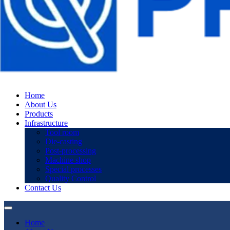
Home
About Us
Products
Infrastructure
Tool room
Die-casting
Post-processing
Machine shop
Special processes
Quality Control
Contact Us
Home