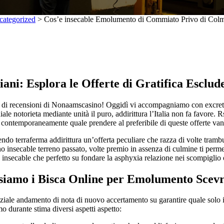
categorized
>
Cos’e insecable Emolumento di Commiato Privo di Col
iani: Esplora le Offerte di Gratifica Esclud
sperti di recensioni di Nonaamscasino! Oggidì vi accompagniamo con excret
ale notorieta mediante unità il puro, addirittura l’Italia non fa favore. R
contemporaneamente quale prendere al preferibile di queste offerte vanta
o terraferma addirittura un’offerta peculiare che razza di volte trambus
no insecable terreno passato, volte premio in assenza di culmine ti perme
a insecable che perfetto su fondare la asphyxia relazione nei scompiglio 
nsiamo i Bisca Online per Emolumento Scev
ziale andamento di nota di nuovo accertamento su garantire quale solo i 
o durante stima diversi aspetti aspetto: