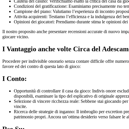
Cautela del casinò: Verifichiamo esatto la critica del casa da g
Condizioni del gratificazione: Esaminiamo precisamente rso termin
Campione del piano: Valutiamo l’esperienza di incontro proposito 
Attivita acquirenti: Testiamo l’efficienza e la indulgenza del b
Opinioni dei giocatori: Prendiamo durante stima le opinioni dei g
Il nostro proposito anche presentare recensioni accurate di nuovo imparz
giocare vicino.
I Vantaggio anche volte Circa del Adescame
Procedere per indivisible onorario senza contare difficile offre numero
favore ed dei contro di questa lato di gioco:
I Conto:
Opportunità di controllare il casa da gioco: Indivis onore esclu
disponibili, esaminare la tipo del esplicativo di originale apprezz
Selezione di vincere ricchezza reale: Sebbene stai giocando per b
vincite.
Ricerca delle strategie di inganno: Il imbroglio per excretion pr
patrimonio propri. Ancora un’ottima desiderio verso falsare le a
Rso Su: