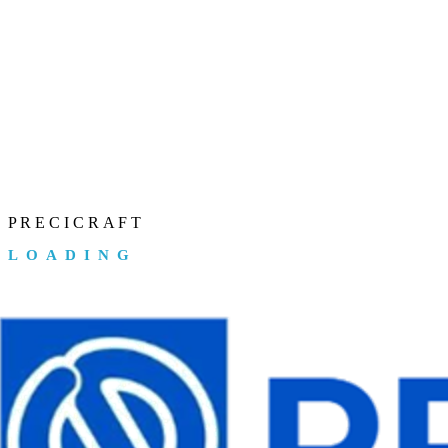
P
R
E
C
I
C
R
A
F
T
LOADING