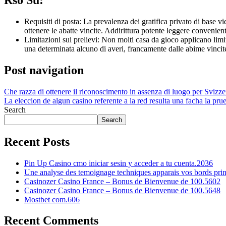
Requisiti di posta: La prevalenza dei gratifica privato di base vi
ottenere le abatte vincite. Addirittura potente leggere conveniente
Limitazioni sui prelievi: Non molti casa da gioco applicano limita
una determinata alcuno di averi, francamente dalle abime vinci
Post navigation
Che razza di ottenere il riconoscimento in assenza di luogo per Svizze
La eleccion de algun casino referente a la red resulta una facha la pr
Search
Search
Recent Posts
Pin Up Casino cmo iniciar sesin y acceder a tu cuenta.2036
Une analyse des temoignage techniques apparais vos bords pri
Casinozer Casino France – Bonus de Bienvenue de 100.5602
Casinozer Casino France – Bonus de Bienvenue de 100.5648
Mostbet com.606
Recent Comments