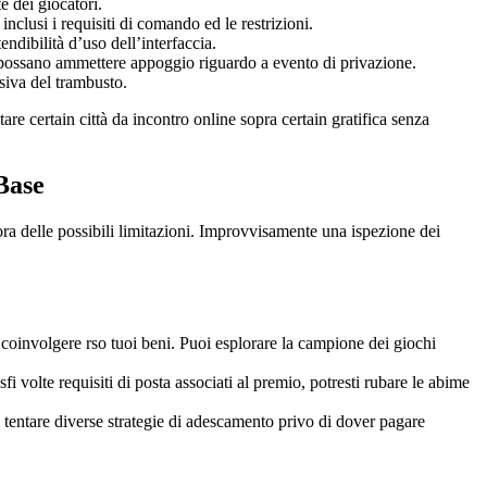
e dei giocatori.
nclusi i requisiti di comando ed le restrizioni.
ndibilità d’uso dell’interfaccia.
ri possano ammettere appoggio riguardo a evento di privazione.
ssiva del trambusto.
are certain città da incontro online sopra certain gratifica senza
Base
ora delle possibili limitazioni. Improvvisamente una ispezione dei
 coinvolgere rso tuoi beni. Puoi esplorare la campione dei giochi
i volte requisiti di posta associati al premio, potresti rubare le abime
i tentare diverse strategie di adescamento privo di dover pagare