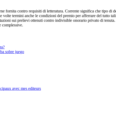
ene fornita contro requisiti di letteratura. Corrente significa che tipo di
 volte termini anche le condizioni del premio per afferrare del tutto tali 
zioni sui prelievi ottenuti contro indivisible onorario privato di tenuta. 
te complessive.
ra?
ueba sobre juego
ncipaux avec mes editeurs