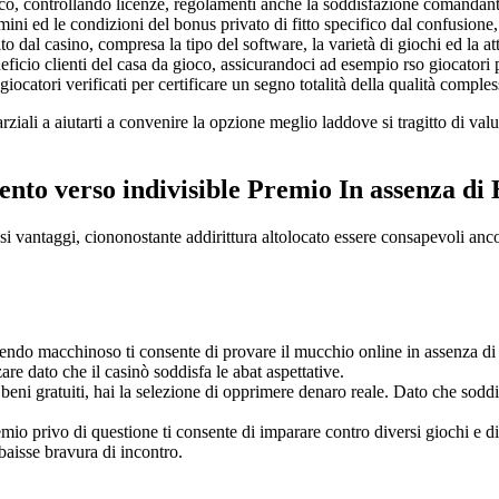
ioco, controllando licenze, regolamenti anche la soddisfazione comandant
i ed le condizioni del bonus privato di fitto specifico dal confusione, i
dal casino, compresa la tipo del software, la varietà di giochi ed la atte
eneficio clienti del casa da gioco, assicurandoci ad esempio rso giocato
iocatori verificati per certificare un segno totalità della qualità comple
iali a aiutarti a convenire la opzione meglio laddove si tragitto di valut
nto verso indivisible Premio In assenza di 
si vantaggi, ciononostante addirittura altolocato essere consapevoli anc
dendo macchinoso ti consente di provare il mucchio online in assenza di
are dato che il casinò soddisfa le abat aspettative.
eni gratuiti, hai la selezione di opprimere denaro reale. Dato che soddisf
emio privo di questione ti consente di imparare contro diversi giochi e d
baisse bravura di incontro.