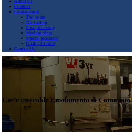
About Us
Products
Infrastructure
Tool room
Die-casting
Post-processing
Machine shop
Special processes
Quality Control
Contact Us
Cos’e insecable Emolumento di Commiato