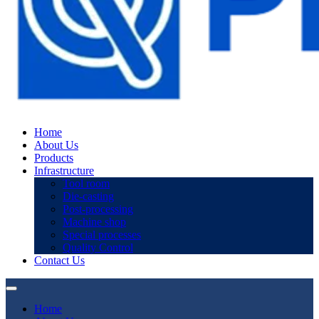
Home
About Us
Products
Infrastructure
Tool room
Die-casting
Post-processing
Machine shop
Special processes
Quality Control
Contact Us
Home