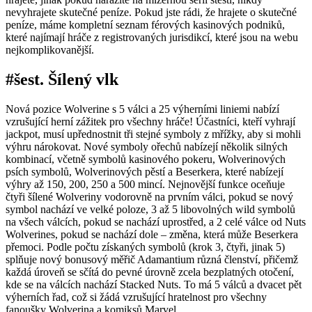
nevyhrajete skutečné peníze.
Pokud jste rádi, že hrajete o skutečné
peníze, máme kompletní seznam férových kasinových podniků,
které najímají hráče z registrovaných jurisdikcí, které jsou na webu
nejkomplikovanější.
#šest. Šílený vlk
Nová pozice Wolverine s 5 válci a 25 výherními liniemi nabízí
vzrušující herní zážitek pro všechny hráče! Účastníci, kteří vyhrají
jackpot, musí upřednostnit tři stejné symboly z mřížky, aby si mohli
výhru nárokovat. Nové symboly ořechů nabízejí několik silných
kombinací, včetně symbolů kasinového pokeru, Wolverinových
psích symbolů, Wolverinových pěstí a Beserkera, které nabízejí
výhry až 150, 200, 250 a 500 mincí. Nejnovější funkce oceňuje
čtyři šílené Wolveriny vodorovně na prvním válci, pokud se nový
symbol nachází ve velké poloze, 3 až 5 libovolných wild symbolů
na všech válcích, pokud se nachází uprostřed, a 2 celé válce od Nuts
Wolverines, pokud se nachází dole – změna, která může Beserkera
přemoci. Podle počtu získaných symbolů (krok 3, čtyři, jinak 5)
splňuje nový bonusový měřič Adamantium různá členství, přičemž
každá úroveň se sčítá do pevné úrovně zcela bezplatných otočení,
kde se na válcích nachází Stacked Nuts. To má 5 válců a dvacet pět
výherních řad, což si žádá vzrušující hratelnost pro všechny
fanoušky Wolverina a komiksů Marvel.