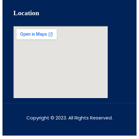
Location
Copyright © 2023. All Rights Reserved.