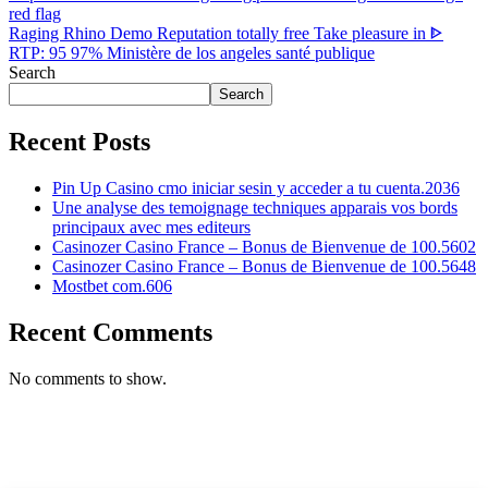
red flag
Raging Rhino Demo Reputation totally free Take pleasure in ᐈ
RTP: 95 97% Ministère de los angeles santé publique
Search
Search
Recent Posts
Pin Up Casino cmo iniciar sesin y acceder a tu cuenta.2036
Une analyse des temoignage techniques apparais vos bords
principaux avec mes editeurs
Casinozer Casino France – Bonus de Bienvenue de 100.5602
Casinozer Casino France – Bonus de Bienvenue de 100.5648
Mostbet com.606
Recent Comments
No comments to show.