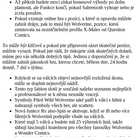
Až pětkrát budete moci získat bonusové výhody po dobu
platnosti, ale Funkce končí, pokud Sabretooth vyhraje nebo je
zcela poražen.
Pokud existuje online hra s pozici, u které si opravdu můžete
zahrát drápy, pak to musí být Wolverine, pozice, která
zmutovala na nezničitelném profilu X-Males od Question
Comics.
To může být klíčové a pokud jste připraveni sázet skutečné peníze,
můžete vyrazit. Pokud jste rádi, že riskujete zisk skutečných dolarů,
máme pro vás několik dobrých tipů. Jednou z doporučení je, že si
můžete zahrát jakoukoli hru, kterou chcete, během dne, 24 hodin
denně, 7 dní v týdnu.
Kdykoli se na válcích objeví nejnovější rozložená ikona,
může se doplnit nejnovější nádrž.
Tento typ šablon slotů je součástí našeho seznamu nejlepších
a profesionálové se k němu neustále vracejí.
Symboly Piled Wild Wolverine také patří k válci s lidmi a
nahrazují symboly všech her, ale scattery.
Nová funkce Re also-Spin se aktivuje, když se tři nebo více
šílených Wolverinů podepíše všude na válcích.
Které mají 5 válců a budete mít 25 výherních linií, takže
slibují fascinující hratelnost pro všechny fanoušky Wolverina
a Wonder Comics.