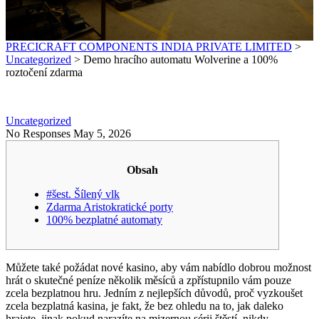
PRECICRAFT COMPONENTS INDIA PRIVATE LIMITED
>
Uncategorized
>
Demo hracího automatu Wolverine a 100%
roztočení zdarma
Uncategorized
No Responses
May 5, 2026
Obsah
#šest. Šílený vlk
Zdarma Aristokratické porty
100% bezplatné automaty
Můžete také požádat nové kasino, aby vám nabídlo dobrou možnost
hrát o skutečné peníze několik měsíců a zpřístupnilo vám pouze
zcela bezplatnou hru. Jedním z nejlepších důvodů, proč vyzkoušet
zcela bezplatná kasina, je fakt, že bez ohledu na to, jak daleko
hrajete, jinak pokud narazíte na mizernou sérii štěstí, nikdy