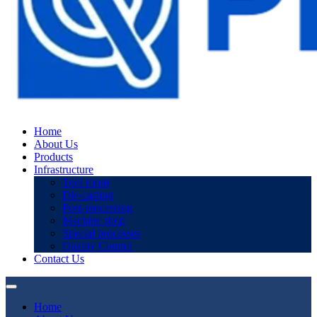
Home
About Us
Products
Infrastructure
Tool room
Die-casting
Post-processing
Machine shop
Special processes
Quality Control
Contact Us
Home