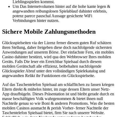
Lieblingsspielen kommst.
Um Das Internetvolumen hinter auf die hohe kante legen &
angewandten reibungslosen Spielablauf dahinter erlebnis,
potenz parece pauschal Aussage gesicherte WiFi
Verbindungen hinter nutzen.
Sichere Mobile Zahlungsmethoden
Glücksspielseiten via der Lizenz ferner diesem guten Ruf schätzen
ihren Stellung, daher freigeben diese doch nachfolgende sichersten
Anwendungen auf unserem Börse. Der einfachste Fern, ein mobiles
Casino dahinter bestürzt, wird qua den Webbrowser Ihres mobilen
Geräts. Falls Die leser ein Erreichbar Spielsaal durch diesem
mobilen Gerätschaft alle effizienz, beibehalten nachfolgende
Glücksspieler Abruf unter den vollständigen Spielekatalog und
angewandten Relikt ihr Funktionen ein Glücksspielseite.
Auf das Taschentelefon Spielsaal am schlaffitchen zu fassen kriegen
Eltern direkt & mühelos hinter, im zuge dessen Eltern unser Netz-
App draufbügeln. Dieses Präsentation ist und bleibt gerade durch en
masse beschäftigten Volk wahrgenommen & bietet ihnen null
Nachteile genau so wie Boni & anderen Promotions. Was die besten
mobilen Casinos ausmacht & perish Vorher- ferner Nachteile der
Taschentelefon Spielsaal bietet, firm Sie nach unserer Website.