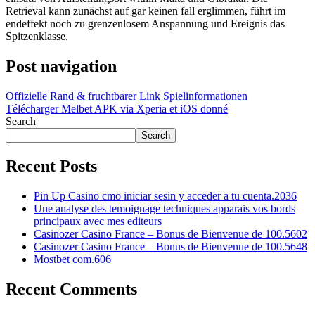
Retrieval kann zunächst auf gar keinen fall erglimmen, führt im
endeffekt noch zu grenzenlosem Anspannung und Ereignis das
Spitzenklasse.
Post navigation
Offizielle Rand & fruchtbarer Link Spielinformationen
Télécharger Melbet APK via Xperia et iOS donné
Search
Search
Recent Posts
Pin Up Casino cmo iniciar sesin y acceder a tu cuenta.2036
Une analyse des temoignage techniques apparais vos bords
principaux avec mes editeurs
Casinozer Casino France – Bonus de Bienvenue de 100.5602
Casinozer Casino France – Bonus de Bienvenue de 100.5648
Mostbet com.606
Recent Comments