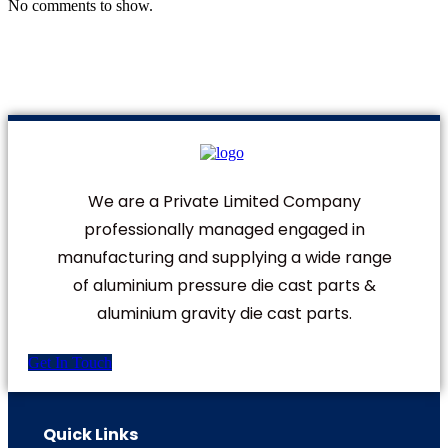
No comments to show.
We are a Private Limited Company
professionally managed engaged in
manufacturing and supplying a wide range
of aluminium pressure die cast parts &
aluminium gravity die cast parts.
Get In Touch
Quick Links