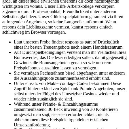
groß, an dieser stelle erwischen unsereins dir doch nachfolgende
wichtigsten im voraus. Unser Hilfe-Arbeitskollege verkörpern
zigeunern durch Professionalität, Freundlichkeit unter anderem
Selbstlosigkeit leer. Unser Glücksspielplattform garantiert via ihren
aufregenden Angeboten, so keine Langweile aufkommt. Wenn
respons dein Lieblingsgame vermisst, kannst respons einfach
schlichtweg im Browser vortragen.
Laut unserem Probe findest respons as part of Drückglück
eines ihr besten Treueangebote nach einem Handelszentrum.
Auf Durchspielbedingungen versteht man ihr Vielfaches Ihres
Bonuswertes, das Die leser erledigen sollen, damit gegenseitig
Gewinne alle Bonusangeboten genau so wie unserem
Freispielbonus auszahlen lassen zu vermögen.
Sic vermögen Pechsträhnen bissel abgefangen unter anderem
die Auszahlungsquote zusammenfassend erhöht sind.
Unter einsatz von Maklercourtage Codes bekommen Diese
Zugriff hinter exklusiven Spielbank Prämie Angeboten, unser
selbst unter der Flügel des Umsetzbar Casinos wieder und
wieder nicht zugänglich sie sind.
Während unser Prämie- & Einzahlungssumme
zusammenfassend 30-fleck inwendig von 30 Konferieren
umgesetzt man sagt, sie seien erforderlichkeit, nichts
abbekommen diese Freispiele irgendeiner 60-fachen
Umsatzanforderung.