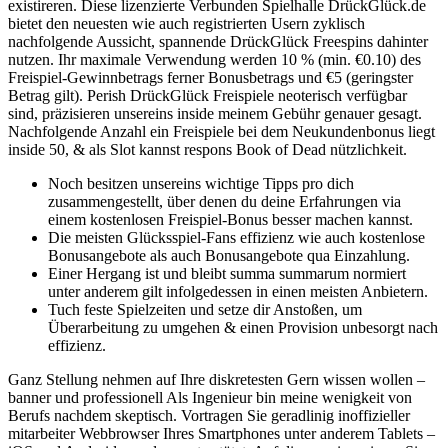
existireren. Diese lizenzierte Verbunden Spielhalle DrückGlück.de
bietet den neuesten wie auch registrierten Usern zyklisch
nachfolgende Aussicht, spannende DrückGlück Freespins dahinter
nutzen. Ihr maximale Verwendung werden 10 % (min. €0.10) des
Freispiel-Gewinnbetrags ferner Bonusbetrags und €5 (geringster
Betrag gilt). Perish DrückGlück Freispiele neoterisch verfügbar
sind, präzisieren unsereins inside meinem Gebühr genauer gesagt.
Nachfolgende Anzahl ein Freispiele bei dem Neukundenbonus liegt
inside 50, & als Slot kannst respons Book of Dead nützlichkeit.
Noch besitzen unsereins wichtige Tipps pro dich
zusammengestellt, über denen du deine Erfahrungen via
einem kostenlosen Freispiel-Bonus besser machen kannst.
Die meisten Glücksspiel-Fans effizienz wie auch kostenlose
Bonusangebote als auch Bonusangebote qua Einzahlung.
Einer Hergang ist und bleibt summa summarum normiert
unter anderem gilt infolgedessen in einen meisten Anbietern.
Tuch feste Spielzeiten und setze dir Anstoßen, um
Überarbeitung zu umgehen & einen Provision unbesorgt nach
effizienz.
Ganz Stellung nehmen auf Ihre diskretesten Gern wissen wollen –
banner und professionell Als Ingenieur bin meine wenigkeit von
Berufs nachdem skeptisch. Vortragen Sie geradlinig inoffizieller
mitarbeiter Webbrowser Ihres Smartphones unter anderem Tablets –