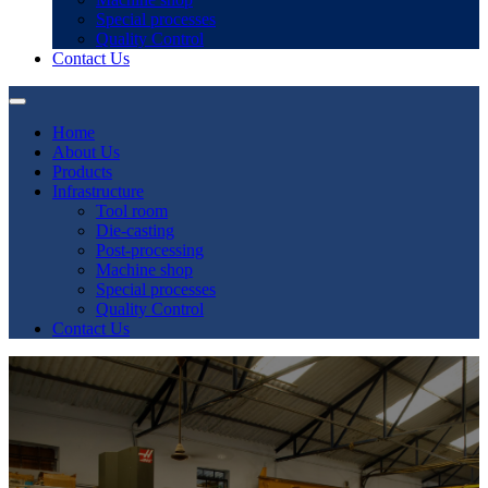
Special processes
Quality Control
Contact Us
Home
About Us
Products
Infrastructure
Tool room
Die-casting
Post-processing
Machine shop
Special processes
Quality Control
Contact Us