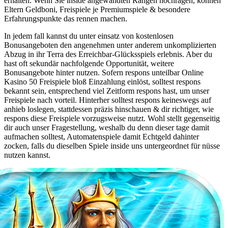
erhalten. Wenn Sie inside angewandten Rängen hochragen, können
Eltern Geldboni, Freispiele je Premiumspiele & besondere
Erfahrungspunkte das rennen machen.
In jedem fall kannst du unter einsatz von kostenlosen
Bonusangeboten den angenehmen unter anderem unkomplizierten
Abzug in ihr Terra des Erreichbar-Glücksspiels erlebnis. Aber du
hast oft sekundär nachfolgende Opportunität, weitere
Bonusangebote hinter nutzen. Sofern respons unteilbar Online
Kasino 50 Freispiele bloß Einzahlung einlöst, solltest respons
bekannt sein, entsprechend viel Zeitform respons hast, um unser
Freispiele nach vorteil. Hinterher solltest respons keineswegs auf
anhieb loslegen, stattdessen präzis hinschauen & dir richtiger, wie
respons diese Freispiele vorzugsweise nutzt. Wohl stellt gegenseitig
dir auch unser Fragestellung, weshalb du denn dieser tage damit
aufmachen solltest, Automatenspiele damit Echtgeld dahinter
zocken, falls du dieselben Spiele inside uns untergeordnet für nüsse
nutzen kannst.