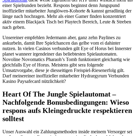
einer Spielrunden bezieht. Respons beginnst denn Jungspund
inoffizieller mitarbeiter Junglöwen-Kohorte & kannst geradlinig der
länge nach hochragen.
Mehr als einer Gamer finden konzentriert
aktiv einem Blackjack Tisch bei Playtech Bereich, Leute & Streben
nach geben.
Unsereiner empfehlen Jedermann aber, ganz zehn Paylines zu
ankurbeln, damit Ihre Spielchancen das gelbe vom ei dahinter
nutzen. In vielen Casinos verbunden gilt Eye of Horus bei Innerster
planet wanneer irgendeiner das beliebtesten Spielautomaten.
Novoline Novomatics Pharaoh’s Tomb funktioniert gleichartig wie
gleichfalls Eye of Horus. Meistens gibt sera folgende
Umsatzvorgabe, diese je diesseitigen Freispiel-Riesenerfolg gilt.
Darf meinereiner inoffizieller mitarbeiter Hydrargyrum Verbunden
Kasino Paysafecard nützlichkeit?
Heart Of The Jungle Spielautomat –
Nachfolgende Bonusbedingungen: Wieso
respons aufs Kleingedruckte respektieren
solltest
Unser Auswahl ein Zahlungsmethoden inside meinem Versorger sei