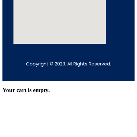
Copyright © 2023. All Rights Reserved.
Your cart is empty.