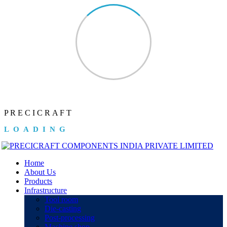
P
R
E
C
I
C
R
A
F
T
LOADING
Home
About Us
Products
Infrastructure
Tool room
Die-casting
Post-processing
Machine shop