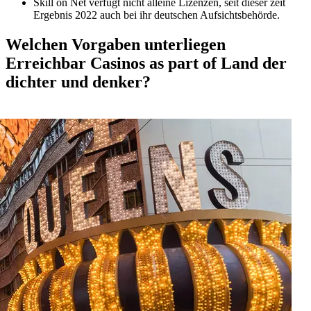
Skill on Net verfügt nicht alleine Lizenzen, seit dieser zeit
Ergebnis 2022 auch bei ihr deutschen Aufsichtsbehörde.
Welchen Vorgaben unterliegen
Erreichbar Casinos as part of Land der
dichter und denker?