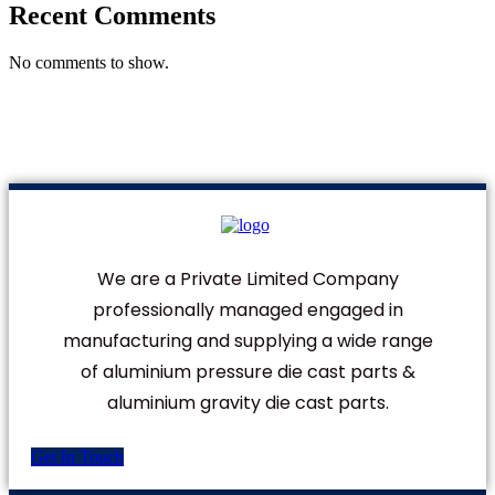
Recent Comments
No comments to show.
We are a Private Limited Company
professionally managed engaged in
manufacturing and supplying a wide range
of aluminium pressure die cast parts &
aluminium gravity die cast parts.
Get In Touch