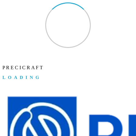
P
R
E
C
I
C
R
A
F
T
LOADING