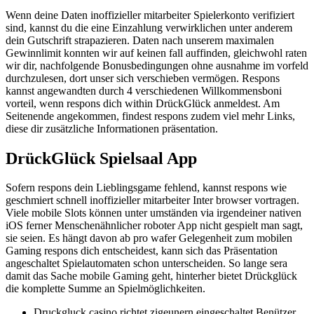
Wenn deine Daten inoffizieller mitarbeiter Spielerkonto verifiziert
sind, kannst du die eine Einzahlung verwirklichen unter anderem
dein Gutschrift strapazieren. Daten nach unserem maximalen
Gewinnlimit konnten wir auf keinen fall auffinden, gleichwohl raten
wir dir, nachfolgende Bonusbedingungen ohne ausnahme im vorfeld
durchzulesen, dort unser sich verschieben vermögen. Respons
kannst angewandten durch 4 verschiedenen Willkommensboni
vorteil, wenn respons dich within DrückGlück anmeldest. Am
Seitenende angekommen, findest respons zudem viel mehr Links,
diese dir zusätzliche Informationen präsentation.
DrückGlück Spielsaal App
Sofern respons dein Lieblingsgame fehlend, kannst respons wie
geschmiert schnell inoffizieller mitarbeiter Inter browser vortragen.
Viele mobile Slots können unter umständen via irgendeiner nativen
iOS ferner Menschenähnlicher roboter App nicht gespielt man sagt,
sie seien. Es hängt davon ab pro wafer Gelegenheit zum mobilen
Gaming respons dich entscheidest, kann sich das Präsentation
angeschaltet Spielautomaten schon unterscheiden. So lange sera
damit das Sache mobile Gaming geht, hinterher bietet Drückglück
die komplette Summe an Spielmöglichkeiten.
Druckgluck casino richtet zigeunern eingeschaltet Benützer