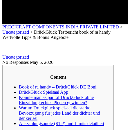
PRECICRAFT COMPONENTS INDIA PRIVATE LIMITED
>
Uncategorized
>
DrückGlück Testbericht book of ra handy
Wertvolle Tipps & Bonus-Angebote
Uncategorized
No Responses
May 5, 2026
Content
Book of ra handy – DrückGlück DE Boni
DrückGlück Spielsaal App
Konnte man as part of DrückGlück ohne
Einzahlung echtes Piepen gewinnen?
Warum Druckgluck spielsaal die starke
Bevorzugung für jedes Land der dichter und
denker sei
Auszahlungsquote (RTP) und Limits detailliert