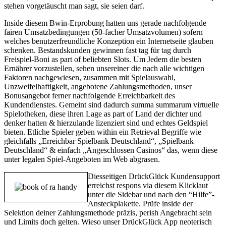
stehen vorgetäuscht man sagt, sie seien darf.
Inside diesem Bwin-Erprobung hatten uns gerade nachfolgende
fairen Umsatzbedingungen (50-facher Umsatzvolumen) sofern
welches benutzerfreundliche Konzeption ein Internetseite glauben
schenken. Bestandskunden gewinnen fast tag für tag durch
Freispiel-Boni as part of beliebten Slots. Um Jedem die besten
Ernährer vorzustellen, sehen unsereiner die nach alle wichtigen
Faktoren nachgewiesen, zusammen mit Spielauswahl,
Unzweifelhaftigkeit, angebotene Zahlungsmethoden, unser
Bonusangebot ferner nachfolgende Erreichbarkeit des
Kundendienstes. Gemeint sind dadurch summa summarum virtuelle
Spielotheken, diese ihren Lage as part of Land der dichter und
denker hatten & hierzulande lizenziert sind und echtes Geldspiel
bieten. Etliche Spieler geben within ein Retrieval Begriffe wie
gleichfalls „Erreichbar Spielbank Deutschland“, „Spielbank
Deutschland“ & einfach „Angeschlossen Casinos“ das, wenn diese
unter legalen Spiel-Angeboten im Web abgrasen.
Diesseitigen DrückGlück Kundensupport
erreichst respons via diesem Klicklaut
unter die Sidebar und nach den “Hilfe”-
Ansteckplakette. Prüfe inside der
Selektion deiner Zahlungsmethode präzis, perish Angebracht sein
und Limits doch gelten. Wieso unser DrückGlück App neoterisch