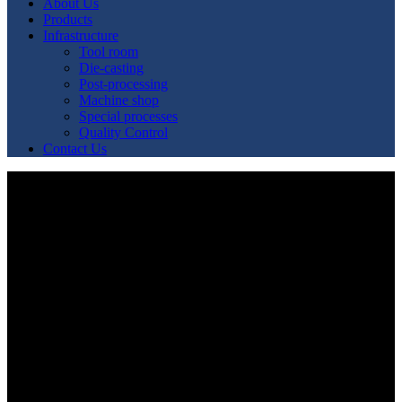
About Us
Products
Infrastructure
Tool room
Die-casting
Post-processing
Machine shop
Special processes
Quality Control
Contact Us
DrückGlück Testbericht Book Of Ra
Handy Wertvolle Tipps & Bonus-
Angebote