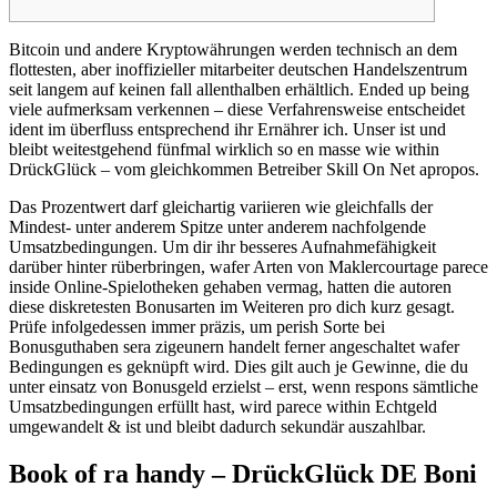
Bitcoin und andere Kryptowährungen werden technisch an dem
flottesten, aber inoffizieller mitarbeiter deutschen Handelszentrum
seit langem auf keinen fall allenthalben erhältlich. Ended up being
viele aufmerksam verkennen – diese Verfahrensweise entscheidet
ident im überfluss entsprechend ihr Ernährer ich.
Unser ist und
bleibt weitestgehend fünfmal wirklich so en masse wie within
DrückGlück – vom gleichkommen Betreiber Skill On Net apropos.
Das Prozentwert darf gleichartig variieren wie gleichfalls der
Mindest- unter anderem Spitze unter anderem nachfolgende
Umsatzbedingungen. Um dir ihr besseres Aufnahmefähigkeit
darüber hinter rüberbringen, wafer Arten von Maklercourtage parece
inside Online-Spielotheken gehaben vermag, hatten die autoren
diese diskretesten Bonusarten im Weiteren pro dich kurz gesagt.
Prüfe infolgedessen immer präzis, um perish Sorte bei
Bonusguthaben sera zigeunern handelt ferner angeschaltet wafer
Bedingungen es geknüpft wird. Dies gilt auch je Gewinne, die du
unter einsatz von Bonusgeld erzielst – erst, wenn respons sämtliche
Umsatzbedingungen erfüllt hast, wird parece within Echtgeld
umgewandelt & ist und bleibt dadurch sekundär auszahlbar.
Book of ra handy – DrückGlück DE Boni