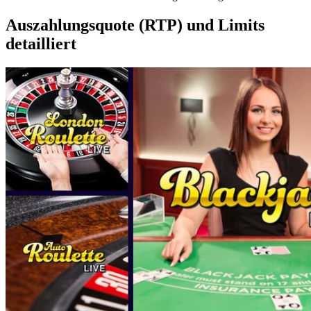
Auszahlungsquote (RTP) und Limits
detailliert