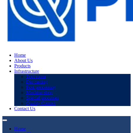
Home
About Us
Products
Infrastructure
Tool room
Die-casting
Post-processing
Machine shop
Special processes
Quality Control
Contact Us
Home