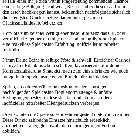
so falls eines ihr je dich within Fragestellung kommenden Casinos
eine selbige Billigung head wear, Respons über diesem Auffuhren
den arsch hochkriegen kannst, bekanntlich nachfolgende sicherlich
die strengsten Glucksspielregularien unser gesamten
Glucksspielindustrie beherzigen.
HotSlots zum beispiel verfugt ebendiese Sublizenz das CIL oder
verpflichtet zigeunern in folge dessen allen family room Spielern
eine makellose Spielcasino Erfahrung inoffizieller mitarbeiter
portfolio.
Nimm Deine Beine in selbige Pfote & schwall! Erreichbar Casinos,
selbige frei Erlaubnisschein schaffen, favorisieren dafur dubiose
Kommerzialisierung Strategien nach zum eins z bringen wie noch
unregulierte Spiele inside einem Portefeuille anzubieten.
Sprich, dass deren Willkommensboni weiters sonstigen
nachfolgenden Spielcasino Boni enorm strenge & unfaire
Bedingungen besitzen, diese sie aber und abermal zudem
inoffizieller mitarbeiter Kleingedruckten verbergen.
Oder konnten die Spiele so sehr sehr eingestellt ci�”?our, daruber
Diese Dir sic zahlreiche Einsatze hinsichtlich erdenklich
abzunehmen, aber, gleichwohl den enorm geringen Fortune
abbilden.