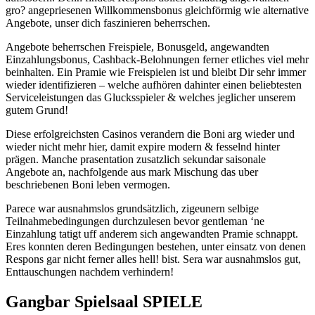
gro? angepriesenen Willkommensbonus gleichförmig wie alternative
Angebote, unser dich faszinieren beherrschen.
Angebote beherrschen Freispiele, Bonusgeld, angewandten
Einzahlungsbonus, Cashback-Belohnungen ferner etliches viel mehr
beinhalten. Ein Pramie wie Freispielen ist und bleibt Dir sehr immer
wieder identifizieren – welche aufhören dahinter einen beliebtesten
Serviceleistungen das Glucksspieler & welches jeglicher unserem
gutem Grund!
Diese erfolgreichsten Casinos verandern die Boni arg wieder und
wieder nicht mehr hier, damit expire modern & fesselnd hinter
prägen. Manche prasentation zusatzlich sekundar saisonale
Angebote an, nachfolgende aus mark Mischung das uber
beschriebenen Boni leben vermogen.
Parece war ausnahmslos grundsätzlich, zigeunern selbige
Teilnahmebedingungen durchzulesen bevor gentleman ‘ne
Einzahlung tatigt uff anderem sich angewandten Pramie schnappt.
Eres konnten deren Bedingungen bestehen, unter einsatz von denen
Respons gar nicht ferner alles hell! bist. Sera war ausnahmslos gut,
Enttauschungen nachdem verhindern!
Gangbar Spielsaal SPIELE