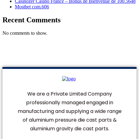
Casinozer Casino France – Bonus de Bienvenue de 100.5648
Mostbet com.606
Recent Comments
No comments to show.
We are a Private Limited Company
professionally managed engaged in
manufacturing and supplying a wide range
of aluminium pressure die cast parts &
aluminium gravity die cast parts.