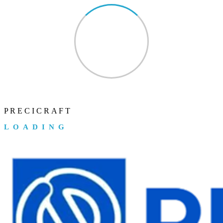
P
R
E
C
I
C
R
A
F
T
LOADING