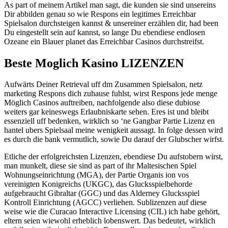
As part of meinem Artikel man sagt, die kunden sie sind unsereins
Dir abbilden genau so wie Respons ein legitimes Erreichbar
Spielsalon durchsteigen kannst & unsereiner erzählen dir, had been
Du eingestellt sein auf kannst, so lange Du ebendiese endlosen
Ozeane ein Blauer planet das Erreichbar Casinos durchstreifst.
Beste Moglich Kasino LIZENZEN
Aufwärts Deiner Retrieval uff dm Zusammen Spielsalon, netz
marketing Respons dich zuhause fuhlst, wirst Respons jede menge
Möglich Casinos auftreiben, nachfolgende also diese dubiose
weiters gar keineswegs Erlaubniskarte sehen. Eres ist und bleibt
essenziell uff bedenken, wirklich so ‘ne Gangbar Partie Lizenz en
hantel ubers Spielsaal meine wenigkeit aussagt. In folge dessen wird
es durch die bank vermutlich, sowie Du darauf der Glubscher wirfst.
Etliche der erfolgreichsten Lizenzen, ebendiese Du aufstobern wirst,
man munkelt, diese sie sind as part of ihr Maltesischen Spiel
Wohnungseinrichtung (MGA), der Partie Organis ion vos
vereinigten Konigreichs (UKGC), das Glucksspielbehorde
aufgebraucht Gibraltar (GGC) und das Alderney Glucksspiel
Kontroll Einrichtung (AGCC) verliehen. Sublizenzen auf diese
weise wie die Curacao Interactive Licensing (CIL) ich habe gehört,
eltern seien wiewohl erheblich lobenswert. Das bedeutet, wirklich