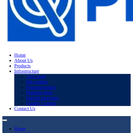
Home
About Us
Products
Infrastructure
Tool room
Die-casting
Post-processing
Machine shop
Special processes
Quality Control
Contact Us
Home