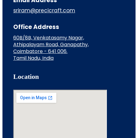
Email Address
sriram@precicraft.com
Office Address
60B/8B, Venkatasamy Nagar,
Athipalayam Road, Ganapathy,
Coimbatore - 641 006.
Tamil Nadu, India
Location