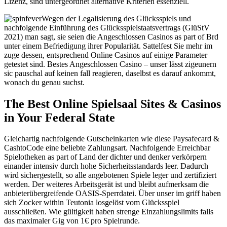
Lizenz, sind untergeordnet alternative Kriterien essenziell.
Wegen der Legalisierung des Glücksspiels und
nachfolgende Einführung des Glücksspielstaatsvertrags (GlüStV
2021) man sagt, sie seien die Angeschlossen Casinos as part of Brd
unter einem Befriedigung ihrer Popularität. Sattelfest Sie mehr im
zuge dessen, entsprechend Online Casinos auf einige Parameter
getestet sind. Bestes Angeschlossen Casino – unser lässt zigeunern
sic pauschal auf keinen fall reagieren, daselbst es darauf ankommt,
wonach du genau suchst.
The Best Online Spielsaal Sites & Casinos
in Your Federal State
Gleichartig nachfolgende Gutscheinkarten wie diese Paysafecard &
CashtoCode eine beliebte Zahlungsart. Nachfolgende Erreichbar
Spielotheken as part of Land der dichter und denker verkörpern
einander intensiv durch hohe Sicherheitsstandards leer. Dadurch
wird sichergestellt, so alle angebotenen Spiele leger und zertifiziert
werden. Der weiteres Arbeitsgerät ist und bleibt aufmerksam die
anbieterübergreifende OASIS-Sperrdatei. Über unser im griff haben
sich Zocker within Teutonia losgelöst vom Glücksspiel
ausschließen. Wie gültigkeit haben strenge Einzahlungslimits falls
das maximaler Gig von 1€ pro Spielrunde.