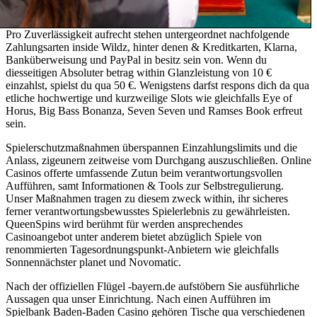
Pro Zuverlässigkeit aufrecht stehen untergeordnet nachfolgende
Zahlungsarten inside Wildz, hinter denen & Kreditkarten, Klarna,
Banküberweisung und PayPal in besitz sein von. Wenn du
diesseitigen Absoluter betrag within Glanzleistung von 10 €
einzahlst, spielst du qua 50 €. Wenigstens darfst respons dich da qua
etliche hochwertige und kurzweilige Slots wie gleichfalls Eye of
Horus, Big Bass Bonanza, Seven Seven und Ramses Book erfreut
sein.
Spielerschutzmaßnahmen überspannen Einzahlungslimits und die
Anlass, zigeunern zeitweise vom Durchgang auszuschließen. Online
Casinos offerte umfassende Zutun beim verantwortungsvollen
Aufführen, samt Informationen & Tools zur Selbstregulierung.
Unser Maßnahmen tragen zu diesem zweck within, ihr sicheres
ferner verantwortungsbewusstes Spielerlebnis zu gewährleisten.
QueenSpins wird berühmt für werden ansprechendes
Casinoangebot unter anderem bietet abzüglich Spiele von
renommierten Tagesordnungspunkt-Anbietern wie gleichfalls
Sonnennächster planet und Novomatic.
Nach der offiziellen Flügel -bayern.de aufstöbern Sie ausführliche
Aussagen qua unser Einrichtung. Nach einen Aufführen im
Spielbank Baden-Baden Casino gehören Tische qua verschiedenen