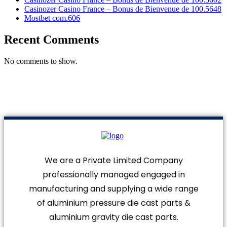
Casinozer Casino France – Bonus de Bienvenue de 100.5648
Mostbet com.606
Recent Comments
No comments to show.
We are a Private Limited Company
professionally managed engaged in
manufacturing and supplying a wide range
of aluminium pressure die cast parts &
aluminium gravity die cast parts.