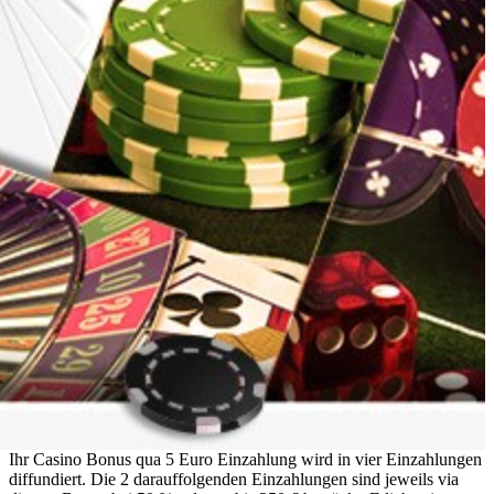
Ihr Casino Bonus qua 5 Euro Einzahlung wird in vier Einzahlungen
diffundiert. Die 2 darauffolgenden Einzahlungen sind jeweils via