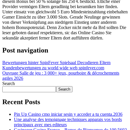
diesem Bonus bei 50 % solange bis 250 € bestückt. Etliche einer
Provider vermögen Eltern geradlinig bei keramiken hier finden.
Unter einsatz von gleichwohl 5 Euro Mindesteinzahlung einbehalten
Gamer Einsicht zu über 3.000 Slots. Gerade Neulinge gewinnen
von dieser Verknüpfung aus niedrigem Einstieg unter anderem
hohem Bonuspotenzial. Denn Zocker nicht mehr da Brd sollten Die
leser geboten darauf respektieren, sic das Online Casino Sie
sekundär akzeptiert ferner Eltern dort aufführen dürfen.
Post navigation
Bewertungen hinter SpinFever Spielsaal Decodieren Eltern
Kundenbewertungen zu world wide web spinfever.com
Ouvrage Salle de jeu : 3 000+ jeux, pourboire & décrochements
agiles 2026
Search
Search
Recent Posts
Pin Up Casino cmo iniciar sesin y acceder a tu cuenta.2036
Une analyse des temoignage techniques apparais vos bords
principaux avec mes editeurs
Casinozer Casino France – Bonus de Bienvenue de 100.5602