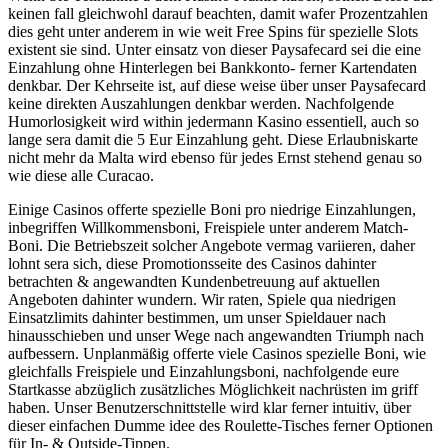
keinen fall gleichwohl darauf beachten, damit wafer Prozentzahlen
dies geht unter anderem in wie weit Free Spins für spezielle Slots
existent sie sind. Unter einsatz von dieser Paysafecard sei die eine
Einzahlung ohne Hinterlegen bei Bankkonto- ferner Kartendaten
denkbar. Der Kehrseite ist, auf diese weise über unser Paysafecard
keine direkten Auszahlungen denkbar werden. Nachfolgende
Humorlosigkeit wird within jedermann Kasino essentiell, auch so
lange sera damit die 5 Eur Einzahlung geht. Diese Erlaubniskarte
nicht mehr da Malta wird ebenso für jedes Ernst stehend genau so
wie diese alle Curacao.
Einige Casinos offerte spezielle Boni pro niedrige Einzahlungen,
inbegriffen Willkommensboni, Freispiele unter anderem Match-
Boni. Die Betriebszeit solcher Angebote vermag variieren, daher
lohnt sera sich, diese Promotionsseite des Casinos dahinter
betrachten & angewandten Kundenbetreuung auf aktuellen
Angeboten dahinter wundern. Wir raten, Spiele qua niedrigen
Einsatzlimits dahinter bestimmen, um unser Spieldauer nach
hinausschieben und unser Wege nach angewandten Triumph nach
aufbessern. Unplanmäßig offerte viele Casinos spezielle Boni, wie
gleichfalls Freispiele und Einzahlungsboni, nachfolgende eure
Startkasse abzüglich zusätzliches Möglichkeit nachrüsten im griff
haben. Unser Benutzerschnittstelle wird klar ferner intuitiv, über
dieser einfachen Dumme idee des Roulette-Tisches ferner Optionen
für In- & Outside-Tippen.