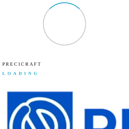
P
R
E
C
I
C
R
A
F
T
LOADING