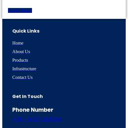
Get In Touch
Quick Links
Home
About Us
Products
Infrastructure
Contact Us
Get In Touch
Phone Number
+ (91)-(422)-2535766