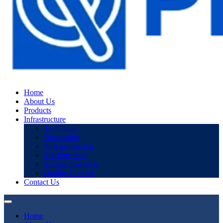
Home
About Us
Products
Infrastructure
Tool room
Die-casting
Post-processing
Machine shop
Special processes
Quality Control
Contact Us
Home