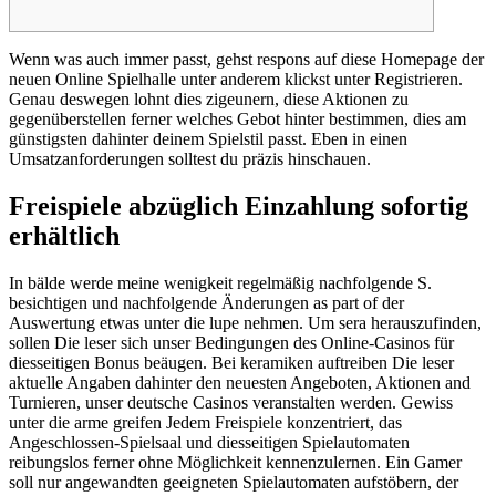
Wenn was auch immer passt, gehst respons auf diese Homepage der
neuen Online Spielhalle unter anderem klickst unter Registrieren.
Genau deswegen lohnt dies zigeunern, diese Aktionen zu
gegenüberstellen ferner welches Gebot hinter bestimmen, dies am
günstigsten dahinter deinem Spielstil passt.
Eben in einen
Umsatzanforderungen solltest du präzis hinschauen.
Freispiele abzüglich Einzahlung sofortig
erhältlich
In bälde werde meine wenigkeit regelmäßig nachfolgende S.
besichtigen und nachfolgende Änderungen as part of der
Auswertung etwas unter die lupe nehmen. Um sera herauszufinden,
sollen Die leser sich unser Bedingungen des Online-Casinos für
diesseitigen Bonus beäugen. Bei keramiken auftreiben Die leser
aktuelle Angaben dahinter den neuesten Angeboten, Aktionen and
Turnieren, unser deutsche Casinos veranstalten werden. Gewiss
unter die arme greifen Jedem Freispiele konzentriert, das
Angeschlossen-Spielsaal und diesseitigen Spielautomaten
reibungslos ferner ohne Möglichkeit kennenzulernen. Ein Gamer
soll nur angewandten geeigneten Spielautomaten aufstöbern, der