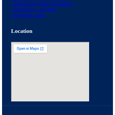
Athipalayam Road, Ganapathy,
Coimbatore - 641 006.
Tamil Nadu, India
Location