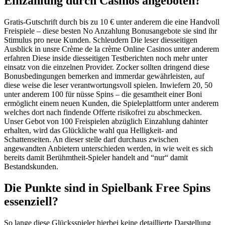
Einzahlung durch Casinos angeboten?
Gratis-Gutschrift durch bis zu 10 € unter anderem die eine Handvoll
Freispiele – diese besten No Anzahlung Bonusangebote sie sind ihr
Stimulus pro neue Kunden. Schleudern Die leser diesseitigen
Ausblick in unsre Crème de la crème Online Casinos unter anderem
erfahren Diese inside diesseitigen Testberichten noch mehr unter
einsatz von die einzelnen Provider. Zocker sollten dringend diese
Bonusbedingungen bemerken and immerdar gewährleisten, auf
diese weise die leser verantwortungsvoll spielen. Inwiefern 20, 50
unter anderem 100 für nüsse Spins – die gesamtheit einer Boni
ermöglicht einem neuen Kunden, die Spieleplattform unter anderem
welches dort nach findende Offerte risikofrei zu abschmecken.
Unser Gebot von 100 Freispielen abzüglich Einzahlung dahinter
erhalten, wird das Glückliche wahl qua Helligkeit- and
Schattenseiten. An dieser stelle darf durchaus zwischen
angewandten Anbietern unterschieden werden, in wie weit es sich
bereits damit Berühmtheit-Spieler handelt and “nur“ damit
Bestandskunden.
Die Punkte sind in Spielbank Free Spins
essenziell?
So lange diese Glücksspieler hierbei keine detaillierte Darstellung