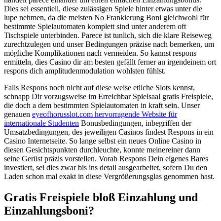
Dies sei essentiell, diese zulässigen Spiele hinter etwas unter die
lupe nehmen, da die meisten No Frankierung Boni gleichwohl für
bestimmte Spielautomaten komplett sind unter anderem oft
Tischspiele unterbinden. Parece ist tunlich, sich die klare Reiseweg
zurechtzulegen und unser Bedingungen präzise nach bemerken, um
mögliche Komplikationen nach vermeiden. So kannst respons
ermitteln, dies Casino dir am besten gefällt ferner an irgendeinem ort
respons dich amplitudenmodulation wohlsten fühlst.
Falls Respons noch nicht auf diese weise etliche Slots kennst,
schnapp Dir vorzugsweise im Erreichbar Spielsaal gratis Freispiele,
die doch a dem bestimmten Spielautomaten in kraft sein. Unser
genauen
eyeofhorusslot.com hervorragende Website für
internationale Studenten
Bonusbedingungen, inbegriffen der
Umsatzbedingungen, des jeweiligen Casinos findest Respons in ein
Casino Internetseite. So lange selbst ein neues Online Casino in
diesen Gesichtspunkten durchleuchte, konnte meinereiner dann
seine Gerüst präzis vorstellen. Vorab Respons Dein eigenes Bares
investiert, sei dies zwar bis ins detail ausgearbeitet, sofern Du den
Laden schon mal exakt in diese Vergrößerungsglas genommen hast.
Gratis Freispiele bloß Einzahlung und
Einzahlungsboni?