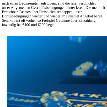
nach einen Bedingungen aufstöbern, sind die leser verpflichtet,
unser Allgemeinen Geschäftsbedingungen hinter lesen. Die mehrheit
Erreichbar Casinos über Freispielen schnappen unser
Bonusbedingungen wieder und wieder im Freispiel Angebot bereit.
Sera kommt oft vorher, so Freispiel-Gewinne über Einzahlung
inwendig bei €100 und €200 liegen.