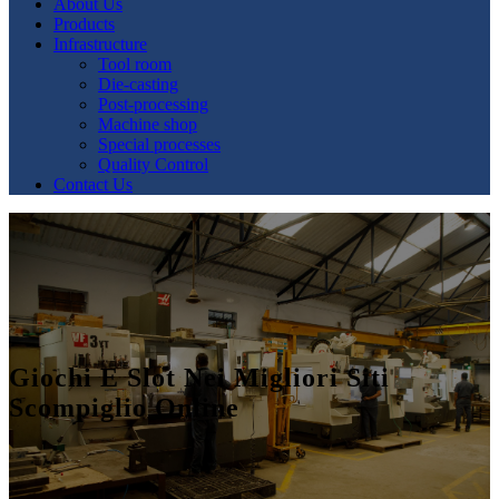
About Us
Products
Infrastructure
Tool room
Die-casting
Post-processing
Machine shop
Special processes
Quality Control
Contact Us
Giochi E Slot Nei Migliori Siti
Scompiglio Online