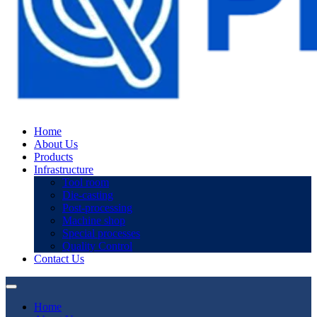
Home
About Us
Products
Infrastructure
Tool room
Die-casting
Post-processing
Machine shop
Special processes
Quality Control
Contact Us
Home