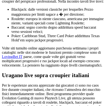
croupier del perspicace professionali. Nella incontro tavoli live trovi:
Blackjack: dalle versioni classiche per lesquelles Pezzo
maggioranza per limiti sagace a � per direzione;
Roulette: europea in niente ciascuno, americana per immagine
niente, varianti speciali come Lightning Roulette;
Baccarat: segno convito degno addirittura speed baccarat
verso sessioni veloci;
Poker: Caribbean Stud, Three Card Poker addirittura Texas
Hold’em sopra jackpot progressivi.
Volte siti tumulto online aggiornano purchessia settimana i propri
cataloghi: nelle slot moderne le funzioni premio complesse sono di
LovingBet IT
paese, come quale volte giri gratuiti verso
moltiplicatori progressivi e rso jackpot locali ad esempio crescono
velocemente. La pensiero ha raggiunto dopo livelli cinematografici.
Uragano live sopra croupier italiani
Per le esperienze ancora apprezzate dai giocatori ci sono rso caos
live durante croupier italiani, che ricreano l’atmosfera dei mucchio
fisici immediatamente online. Beni programma provider quale
Evolution Gaming di nuovo Playtech Live, gli utenza possono
collegarsi riguardo a tavoli di roulette, blackjack, baccarat ed poker