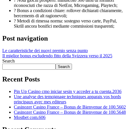
? Nota giochi prospero: minuscolo 300 titoli di fornitori
riconosciuti che razza di NetEnt, Microgaming, Playtech;
? Bonus a condizioni chiare: rollover dichiarati chiaramente,
bercements di alt ragionevoli;
? Metodi di rimessa norma: sostegno verso carte, PayPal,
Skrill ancora bonifici mediante commissioni trasparenti;
Post navigation
Le caratteristiche dei nuovi premio senza punto
Il miglior bonus escludendo fitto della Svizzera verso il 2025
Search
Search
Recent Posts
Pin Up Casino cmo iniciar sesin y acceder a tu cuenta.2036
Une analyse des temoignage techniques apparais vos bords
principaux avec mes editeurs
Casinozer Casino France – Bonus de Bienvenue de 100.5602
Casinozer Casino France – Bonus de Bienvenue de 100.5648
Mostbet com.606