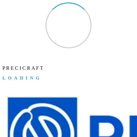
P
R
E
C
I
C
R
A
F
T
LOADING