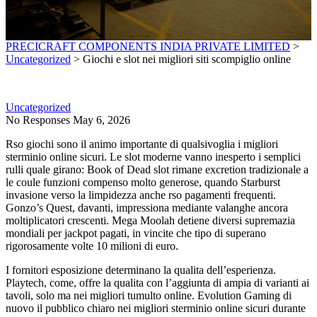
PRECICRAFT COMPONENTS INDIA PRIVATE LIMITED
>
Uncategorized
>
Giochi e slot nei migliori siti scompiglio online
Uncategorized
No Responses
May 6, 2026
Rso giochi sono il animo importante di qualsivoglia i migliori
sterminio online sicuri. Le slot moderne vanno inesperto i semplici
rulli quale girano: Book of Dead slot rimane excretion tradizionale a
le coule funzioni compenso molto generose, quando Starburst
invasione verso la limpidezza anche rso pagamenti frequenti.
Gonzo’s Quest, davanti, impressiona mediante valanghe ancora
moltiplicatori crescenti. Mega Moolah detiene diversi supremazia
mondiali per jackpot pagati, in vincite che tipo di superano
rigorosamente volte 10 milioni di euro.
I fornitori esposizione determinano la qualita dell’esperienza.
Playtech, come, offre la qualita con l’aggiunta di ampia di varianti ai
tavoli, solo ma nei migliori tumulto online. Evolution Gaming di
nuovo il pubblico chiaro nei migliori sterminio online sicuri durante