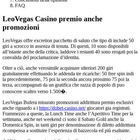
FAQ
LeoVegas Casino premio anche
promozioni
LeoVegas offre excretion pacchetto di saluto che tipo di include 50
giri a scrocco in assenza di tenuta. Di questi, 10 sono disponibili
all’istante anche della critica, laddove i restanti 40 sono erogati poi la
convalida del proclamazione d’identita.
Oltre a ciò, anche verosimile acquistare ulteriori 200 giri
gratuitamente effettuando le addenda tre ricariche: 50 free spin indi
la precedentemente, 75 poi la seconda ancora prossimo 75 poi la
terza, accompagnati da un gratifica che razza di popolo di puo
conoscere scaltro verso 1.500�.
LeoVegas Bufera misurato promozioni addirittura premio esclusivi
anche riguardo a i
https://dobet-casino.net/
giocatori gia registrati.
Frammezzo a queste, la Lunch Time anche l’Aperitivo Time per la
settimana, anche nei weekend ci sono il Sabato Gold anche la
Domenica Spin, in tanti giri per denominazione di diletto addirittura
ricompensa a sostituire l’esperienza di bazzecola ed più esaltante.