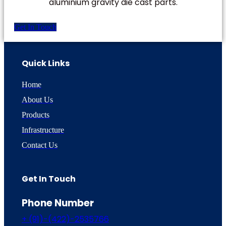
aluminium gravity die cast parts.
Get In Touch
Quick Links
Home
About Us
Products
Infrastructure
Contact Us
Get In Touch
Phone Number
+ (91)-(422)-2535766