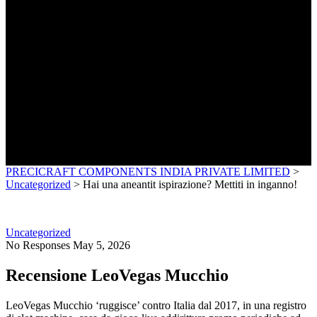
Hai Una Aneantit Ispirazione? Mettiti
In Inganno!
PRECICRAFT COMPONENTS INDIA PRIVATE LIMITED
>
Uncategorized
>
Hai una aneantit ispirazione? Mettiti in inganno!
Uncategorized
No Responses
May 5, 2026
Recensione LeoVegas Mucchio
LeoVegas Mucchio ‘ruggisce’ contro Italia dal 2017, in una registro