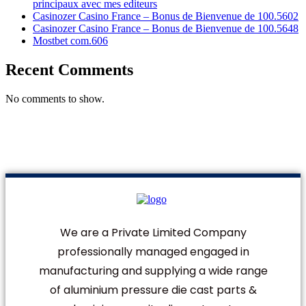
principaux avec mes editeurs
Casinozer Casino France – Bonus de Bienvenue de 100.5602
Casinozer Casino France – Bonus de Bienvenue de 100.5648
Mostbet com.606
Recent Comments
No comments to show.
We are a Private Limited Company
professionally managed engaged in
manufacturing and supplying a wide range
of aluminium pressure die cast parts &