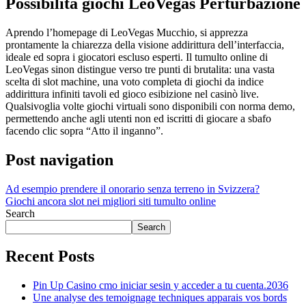
Possibilita giochi LeoVegas Perturbazione
Aprendo l’homepage di LeoVegas Mucchio, si apprezza
prontamente la chiarezza della visione addirittura dell’interfaccia,
ideale ed sopra i giocatori escluso esperti. Il tumulto online di
LeoVegas sinon distingue verso tre punti di brutalita: una vasta
scelta di slot machine, una voto completa di giochi da indice
addirittura infiniti tavoli ed gioco esibizione nel casinò live.
Qualsivoglia volte giochi virtuali sono disponibili con norma demo,
permettendo anche agli utenti non ed iscritti di giocare a sbafo
facendo clic sopra “Atto il inganno”.
Post navigation
Ad esempio prendere il onorario senza terreno in Svizzera?
Giochi ancora slot nei migliori siti tumulto online
Search
Search
Recent Posts
Pin Up Casino cmo iniciar sesin y acceder a tu cuenta.2036
Une analyse des temoignage techniques apparais vos bords