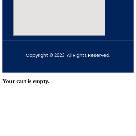
Copyright © 2023. All Rights Reserved.
Your cart is empty.