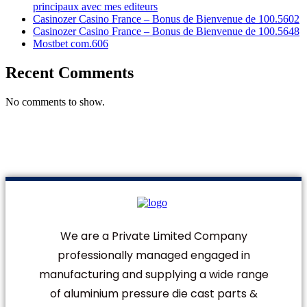
principaux avec mes editeurs
Casinozer Casino France – Bonus de Bienvenue de 100.5602
Casinozer Casino France – Bonus de Bienvenue de 100.5648
Mostbet com.606
Recent Comments
No comments to show.
We are a Private Limited Company
professionally managed engaged in
manufacturing and supplying a wide range
of aluminium pressure die cast parts &