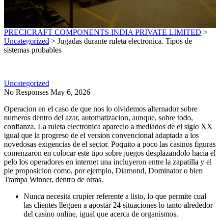
PRECICRAFT COMPONENTS INDIA PRIVATE LIMITED
>
Uncategorized
>
Jugadas durante ruleta electronica. Tipos de
sistemas probables
Uncategorized
No Responses
May 6, 2026
Operacion en el caso de que nos lo olvidemos alternador sobre
numeros dentro del azar, automatizacion, aunque, sobre todo,
confianza. La ruleta electronica aparecio a mediados de el siglo XX
igual que la progreso de el version convencional adaptada a los
novedosas exigencias de el sector. Poquito a poco las casinos figuras
comenzaron en colocar este tipo sobre juegos desplazandolo hacia el
pelo los operadores en internet una incluyeron entre la zapatilla y el
pie proposicion como, por ejemplo, Diamond, Dominator o bien
Trampa Winner, dentro de otras.
Nunca necesita crupier referente a listo, lo que permite cual
las clientes lleguen a apostar 24 situaciones lo tanto alrededor
del casino online, igual que acerca de organismos.