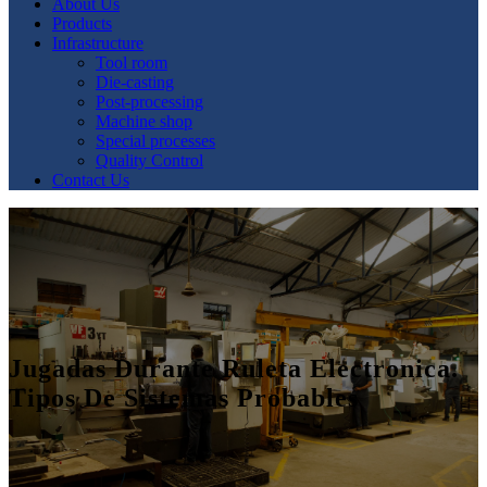
About Us
Products
Infrastructure
Tool room
Die-casting
Post-processing
Machine shop
Special processes
Quality Control
Contact Us
Jugadas Durante Ruleta Electronica.
Tipos De Sistemas Probables