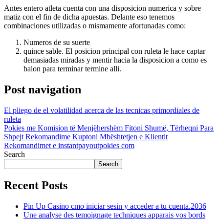
Antes entero atleta cuenta con una disposicion numerica y sobre
matiz con el fin de dicha apuestas. Delante eso tenemos
combinaciones utilizadas o mismamente afortunadas como:
Numeros de su suerte
quince sable. El posicion principal con ruleta le hace captar
demasiadas miradas y mentir hacia la disposicion a como es
balon para terminar termine alli.
Post navigation
El pliego de el volatilidad acerca de las tecnicas primordiales de
ruleta
Pokies me Komision të Menjëhershëm Fitoni Shumë, Tërheqni Para
Shpejt Rekomandime Kuptoni Mbështetjen e Klientit
Rekomandimet e instantpayoutpokies com
Search
Search
Recent Posts
Pin Up Casino cmo iniciar sesin y acceder a tu cuenta.2036
Une analyse des temoignage techniques apparais vos bords