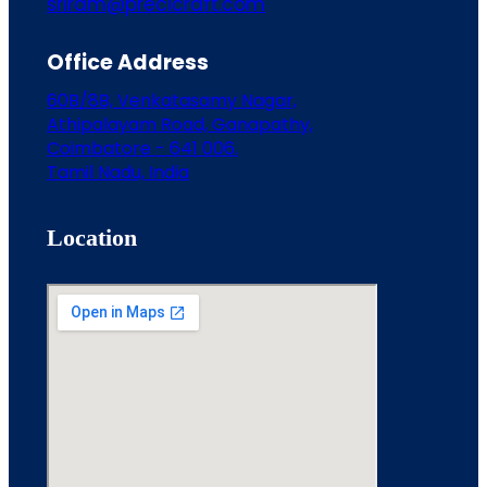
sriram@precicraft.com
Office Address
60B/8B, Venkatasamy Nagar,
Athipalayam Road, Ganapathy,
Coimbatore - 641 006.
Tamil Nadu, India
Location