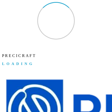
P
R
E
C
I
C
R
A
F
T
LOADING