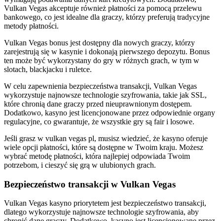
Vulkan Vegas akceptuje również płatności za pomocą przelewu
bankowego, co jest idealne dla graczy, którzy preferują tradycyjne
metody płatności.
Vulkan Vegas bonus jest dostępny dla nowych graczy, którzy
zarejestrują się w kasynie i dokonają pierwszego depozytu. Bonus
ten może być wykorzystany do gry w różnych grach, w tym w
slotach, blackjacku i ruletce.
W celu zapewnienia bezpieczeństwa transakcji, Vulkan Vegas
wykorzystuje najnowsze technologie szyfrowania, takie jak SSL,
które chronią dane graczy przed nieuprawnionym dostępem.
Dodatkowo, kasyno jest licencjonowane przez odpowiednie organy
regulacyjne, co gwarantuje, że wszystkie gry są fair i losowe.
Jeśli grasz w vulkan vegas pl, musisz wiedzieć, że kasyno oferuje
wiele opcji płatności, które są dostępne w Twoim kraju. Możesz
wybrać metodę płatności, która najlepiej odpowiada Twoim
potrzebom, i cieszyć się grą w ulubionych grach.
Bezpieczeństwo transakcji w Vulkan Vegas
Vulkan Vegas kasyno priorytetem jest bezpieczeństwo transakcji,
dlatego wykorzystuje najnowsze technologie szyfrowania, aby
chronić dane graczy. Dodatkowo, kasyno jest licencjonowane przez