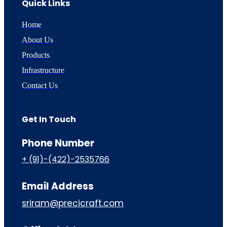
Quick Links
Home
About Us
Products
Infrastructure
Contact Us
Get In Touch
Phone Number
+ (91)-(422)-2535766
Email Address
sriram@precicraft.com