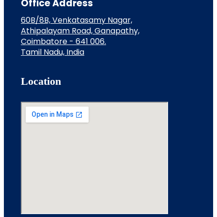
Office Address
60B/8B, Venkatasamy Nagar,
Athipalayam Road, Ganapathy,
Coimbatore - 641 006.
Tamil Nadu, India
Location