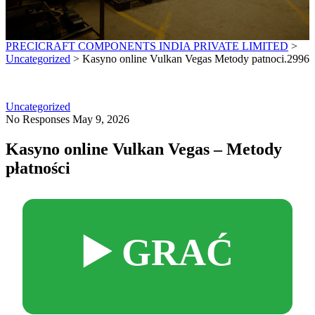
PRECICRAFT COMPONENTS INDIA PRIVATE LIMITED
>
Uncategorized
>
Kasyno online Vulkan Vegas Metody patnoci.2996
Uncategorized
No Responses
May 9, 2026
Kasyno online Vulkan Vegas – Metody
płatności
▶️ GRAĆ