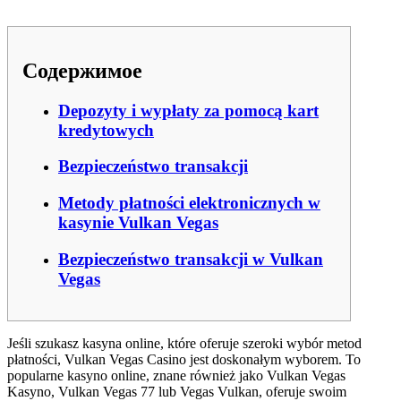
Содержимое
Depozyty i wypłaty za pomocą kart
kredytowych
Bezpieczeństwo transakcji
Metody płatności elektronicznych w
kasynie Vulkan Vegas
Bezpieczeństwo transakcji w Vulkan
Vegas
Jeśli szukasz kasyna online, które oferuje szeroki wybór metod
płatności, Vulkan Vegas Casino jest doskonałym wyborem. To
popularne kasyno online, znane również jako Vulkan Vegas
Kasyno, Vulkan Vegas 77 lub Vegas Vulkan, oferuje swoim