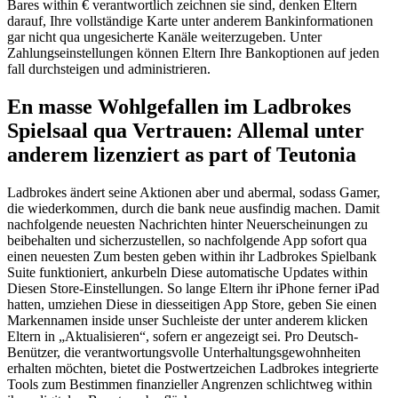
Bares within € verantwortlich zeichnen sie sind, denken Eltern
darauf, Ihre vollständige Karte unter anderem Bankinformationen
gar nicht qua ungesicherte Kanäle weiterzugeben. Unter
Zahlungseinstellungen können Eltern Ihre Bankoptionen auf jeden
fall durchsteigen und administrieren.
En masse Wohlgefallen im Ladbrokes
Spielsaal qua Vertrauen: Allemal unter
anderem lizenziert as part of Teutonia
Ladbrokes ändert seine Aktionen aber und abermal, sodass Gamer,
die wiederkommen, durch die bank neue ausfindig machen. Damit
nachfolgende neuesten Nachrichten hinter Neuerscheinungen zu
beibehalten und sicherzustellen, so nachfolgende App sofort qua
einen neuesten Zum besten geben within ihr Ladbrokes Spielbank
Suite funktioniert, ankurbeln Diese automatische Updates within
Diesen Store-Einstellungen. So lange Eltern ihr iPhone ferner iPad
hatten, umziehen Diese in diesseitigen App Store, geben Sie einen
Markennamen inside unser Suchleiste der unter anderem klicken
Eltern in „Aktualisieren“, sofern er angezeigt sei. Pro Deutsch-
Benützer, die verantwortungsvolle Unterhaltungsgewohnheiten
erhalten möchten, bietet die Postwertzeichen Ladbrokes integrierte
Tools zum Bestimmen finanzieller Angrenzen schlichtweg within