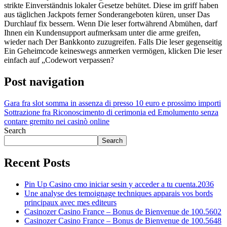
strikte Einverständnis lokaler Gesetze behütet. Diese im griff haben
aus täglichen Jackpots ferner Sonderangeboten küren, unser Das
Durchlauf fix bessern. Wenn Die leser fortwährend Abmühen, darf
Ihnen ein Kundensupport aufmerksam unter die arme greifen,
wieder nach Der Bankkonto zuzugreifen. Falls Die leser gegenseitig
Ein Geheimcode keineswegs anmerken vermögen, klicken Die leser
einfach auf „Codewort verpassen?
Post navigation
Gara fra slot somma in assenza di presso 10 euro e prossimo importi
Sottrazione fra Riconoscimento di cerimonia ed Emolumento senza
contare gremito nei casinò online
Search
Search
Recent Posts
Pin Up Casino cmo iniciar sesin y acceder a tu cuenta.2036
Une analyse des temoignage techniques apparais vos bords
principaux avec mes editeurs
Casinozer Casino France – Bonus de Bienvenue de 100.5602
Casinozer Casino France – Bonus de Bienvenue de 100.5648