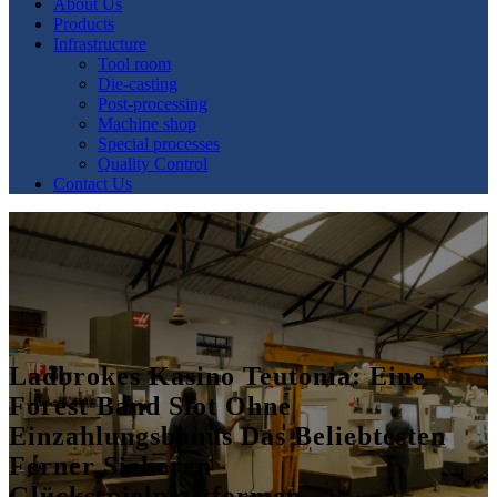
About Us
Products
Infrastructure
Tool room
Die-casting
Post-processing
Machine shop
Special processes
Quality Control
Contact Us
Ladbrokes Kasino Teutonia: Eine
Forest Band Slot Ohne
Einzahlungsbonus Das Beliebtesten
Ferner Sicheren
Glücksspielplattformen