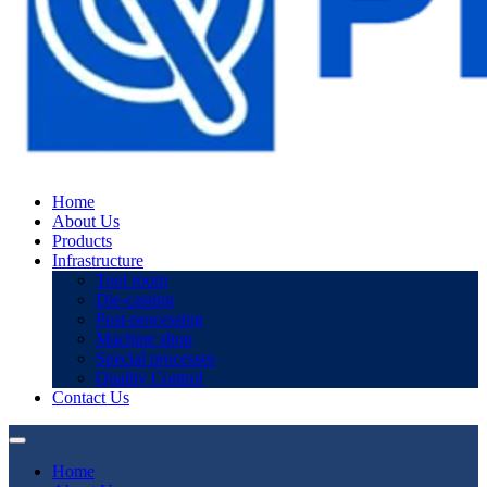
Home
About Us
Products
Infrastructure
Tool room
Die-casting
Post-processing
Machine shop
Special processes
Quality Control
Contact Us
Home