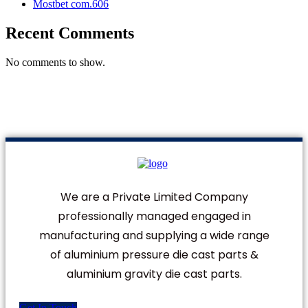
Mostbet com.606
Recent Comments
No comments to show.
We are a Private Limited Company
professionally managed engaged in
manufacturing and supplying a wide range
of aluminium pressure die cast parts &
aluminium gravity die cast parts.
Get In Touch