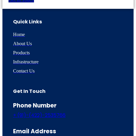
Quick Links
Home
About Us
Products
Infrastructure
Contact Us
Get In Touch
Phone Number
+ (91)-(422)-2535766
Email Address