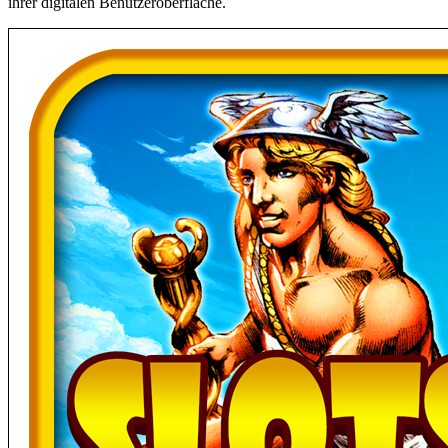
ihrer digitalen Benutzeroberfläche.