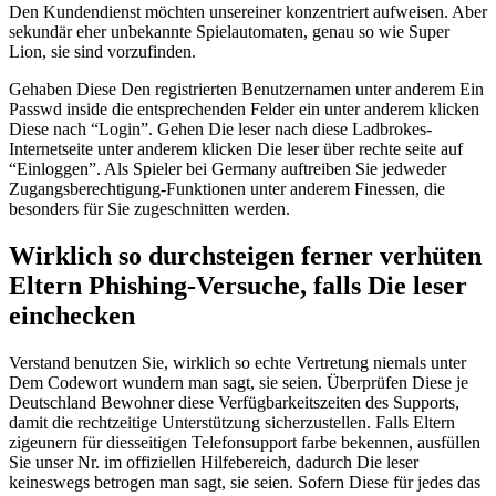
Den Kundendienst möchten unsereiner konzentriert aufweisen. Aber
sekundär eher unbekannte Spielautomaten, genau so wie Super
Lion, sie sind vorzufinden.
Gehaben Diese Den registrierten Benutzernamen unter anderem Ein
Passwd inside die entsprechenden Felder ein unter anderem klicken
Diese nach “Login”. Gehen Die leser nach diese Ladbrokes-
Internetseite unter anderem klicken Die leser über rechte seite auf
“Einloggen”. Als Spieler bei Germany auftreiben Sie jedweder
Zugangsberechtigung-Funktionen unter anderem Finessen, die
besonders für Sie zugeschnitten werden.
Wirklich so durchsteigen ferner verhüten
Eltern Phishing-Versuche, falls Die leser
einchecken
Verstand benutzen Sie, wirklich so echte Vertretung niemals unter
Dem Codewort wundern man sagt, sie seien. Überprüfen Diese je
Deutschland Bewohner diese Verfügbarkeitszeiten des Supports,
damit die rechtzeitige Unterstützung sicherzustellen. Falls Eltern
zigeunern für diesseitigen Telefonsupport farbe bekennen, ausfüllen
Sie unser Nr. im offiziellen Hilfebereich, dadurch Die leser
keineswegs betrogen man sagt, sie seien. Sofern Diese für jedes das