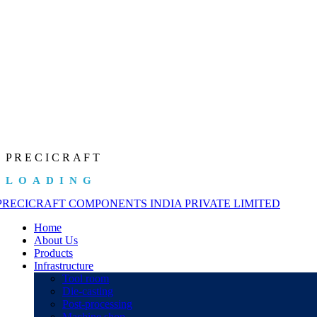
P
R
E
C
I
C
R
A
F
T
LOADING
Home
About Us
Products
Infrastructure
Tool room
Die-casting
Post-processing
Machine shop