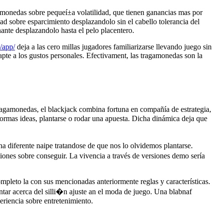
amonedas sobre pequeí±a volatilidad, que tienen ganancias mas por
ad sobre esparcimiento desplazandolo sin el cabello tolerancia del
nante desplazandolo hasta el pelo placentero.
/app/
deja a las cero millas jugadores familiarizarse llevando juego sin
dapte a los gustos personales. Efectivament, las tragamonedas son la
 tragamonedas, el blackjack combina fortuna en compañía de estrategia,
ormas ideas, plantarse o rodar una apuesta. Dicha dinámica deja que
na diferente naipe tratandose de que nos lo olvidemos plantarse.
ones sobre conseguir. La vivencia a través de versiones demo serí­a
mpleto la con sus mencionadas anteriormente reglas y características.
mentar acerca del silli�n ajuste an el moda de juego. Una blabnaf
eriencia sobre entretenimiento.