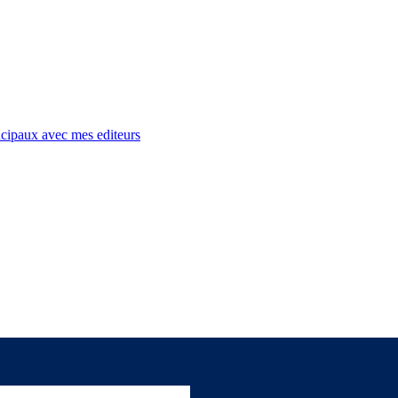
ncipaux avec mes editeurs