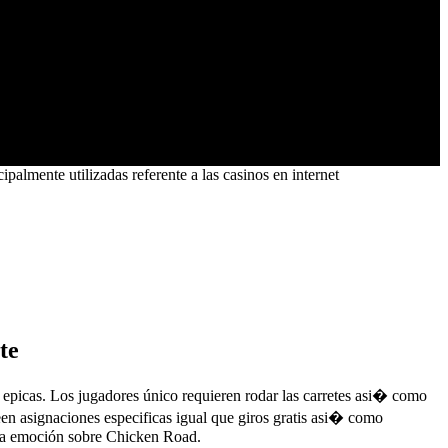
 a las casinos en internet
ipalmente utilizadas referente a las casinos en internet
te
ras epicas. Los jugadores único requieren rodar las carretes asi� como
een asignaciones especificas igual que giros gratis asi� como
 una emoción sobre Chicken Road.