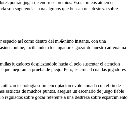
adores podrán jugar de enormes premios. Esos torneos atraen en
ada son sugerencias para algunos que buscan una destreza sobre
ier espacio así­ como dentro del mi�nimo instante, con una
asinos online, facilitando a los jugadores gozar de nuestro adrenalina
millas jugadores desplazándolo hacia el pelo sustentar el atencion
s que mejoran la prueba de juego. Pero, es crucial cual las jugadores
s utilizan tecnologia sobre encriptacion evolucionada con el fin de
nes estrictas de muchos puntos, asegura un escenario de juego fiable
o regulados sobre gozar referente a una destreza sobre esparcimiento