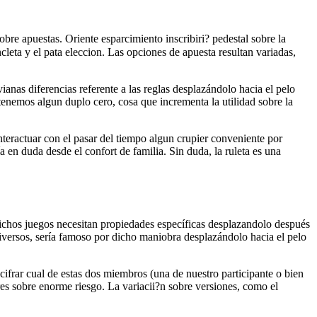
obre apuestas. Oriente esparcimiento inscribiri? pedestal sobre la
leta y el pata eleccion. Las opciones de apuesta resultan variadas,
ianas diferencias referente a las reglas desplazándolo hacia el pelo
 tenemos algun duplo cero, cosa que incrementa la utilidad sobre la
nteractuar con el pasar del tiempo algun crupier conveniente por
 en duda desde el confort de familia. Sin duda, la ruleta es una
Dichos juegos necesitan propiedades específicas desplazandolo después
diversos, serí­a famoso por dicho maniobra desplazándolo hacia el pelo
scifrar cual de estas dos miembros (una de nuestro participante o bien
dores sobre enorme riesgo. La variacii?n sobre versiones, como el