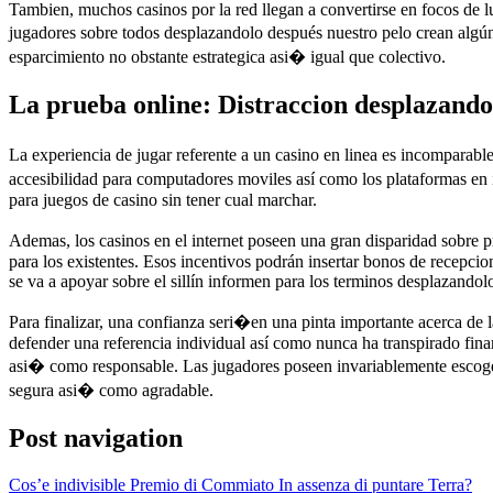
Tambien, muchos casinos por la red llegan a convertirse en focos de l
jugadores sobre todos desplazandolo después nuestro pelo crean algú
esparcimiento no obstante estrategica asi� igual que colectivo.
La prueba online: Distraccion desplazando
La experiencia de jugar referente a un casino en linea es incomparabl
accesibilidad para computadores moviles así­ como los plataformas en i
para juegos de casino sin tener cual marchar.
Ademas, los casinos en el internet poseen una gran disparidad sobre p
para los existentes. Esos incentivos podrán insertar bonos de recepcio
se va a apoyar sobre el sillí­n informen para los terminos desplazandol
Para finalizar, una confianza seri�en una pinta importante acerca de l
defender una referencia individual así­ como nunca ha transpirado fina
asi� como responsable. Las jugadores poseen invariablemente escoger 
segura asi� como agradable.
Post navigation
Cos’e indivisible Premio di Commiato In assenza di puntare Terra?