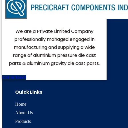
We are a Private Limited Company
professionally managed engaged in
manufacturing and supplying a wide
range of aluminium pressure die cast
parts & aluminium gravity die cast parts.
Get In Touch
Quick Links
Home
About Us
Products