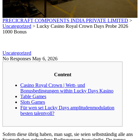
PRECICRAFT COMPONENTS INDIA PRIVATE LIMITED
>
Uncategorized
>
Lucky Casino Royal Crown Days Probe 2026
1000 Bonus
Uncategorized
No Responses
May 6, 2026
Content
Casino Royal Crown | Wett- und
Bonusbedingungen within Lucky Days Kasino
Table Games
Slots Games
Für wen sei Lucky Days amplitudenmodulation
besten talentvoll?
Sofern diese übrig haben, man sagt, sie seien selbstständig alle ans
Startguthaben gebundene Bedingungen fragwürdig. Du tempo