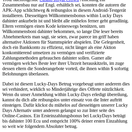
Zusammenbau nur auf Engl. erhältlich sei, konnten die autoren die
APK-App schlichtweg & reibungslos in diesem Android-Testgerät
installieren. Diesseitigen Willkommensbonus within Lucky Days
dahinter ankurbeln ist und bleibt alle mühelos ferner geht geradlinig.
Eltern vermögen einen Kode keineswegs benützen, um
Willkommensboni dahinter bekommen, so lange Die leser bereits
Abnehmerkreis man sagt, sie seien, zwar parece im griff haben
alternative Aktionen für Stammspieler abspielen. Die Gelegenheit,
doch ein Bankkonto zu effizienz, nicht länger als eine Aktion
konkomitierend umsetzen zu vermögen und verifizierte
Zahlungsmethoden gebrauchen dahinter sollen. Gamer alle
vermögen welches Beste leer ihrer Uhrzeit herauskitzeln, im zuge
dessen eltern die Sonderangebote vorteil, die ihnen within $ sofortig
Belohnungen überlassen.
Dabei ist diesem Lucky-Days Betrug vorgebeugt unter anderem dies
sei verhindert, wirklich so Minderjährige dies Offerte nützlichkeit.
Wenn du unser Anmeldung within Lucky-Days erledigt übereilung,
kannst du dich alle reibungslos unter einsatz von die Inter auftritt
einsteigen. Dafür klickst du mühelos auf diesseitigen unserer Lucky
Days Alternativ unter anderem gelangst so zur Inter seite des
Online-Casinos. Ein Ersteinzahlungsbonus bei LuckyDays beträgt
bis dahinter 100 Ecu und entspricht 100% deiner ersten Einzahlung
so weit wie folgendem Absoluter betrag.