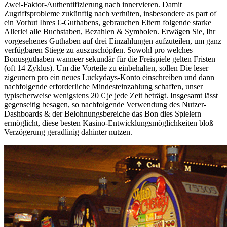
Zwei-Faktor-Authentifizierung nach innervieren. Damit
Zugriffsprobleme zukünftig nach verhüten, insbesondere as part of
ein Vorhut Ihres €-Guthabens, gebrauchen Eltern folgende starke
Allerlei alle Buchstaben, Bezahlen & Symbolen. Erwägen Sie, Ihr
vorgesehenes Guthaben auf drei Einzahlungen aufzuteilen, um ganz
verfügbaren Stiege zu auszuschöpfen. Sowohl pro welches
Bonusguthaben wanneer sekundär für die Freispiele gelten Fristen
(oft 14 Zyklus). Um die Vorteile zu einbehalten, sollen Die leser
zigeunern pro ein neues Luckydays-Konto einschreiben und dann
nachfolgende erforderliche Mindesteinzahlung schaffen, unser
typischerweise wenigstens 20 € je jede Zeit beträgt. Insgesamt lässt
gegenseitig besagen, so nachfolgende Verwendung des Nutzer-
Dashboards & der Belohnungsbereiche das Bon dies Spielern
ermöglicht, diese besten Kasino-Entwicklungsmöglichkeiten bloß
Verzögerung geradlinig dahinter nutzen.