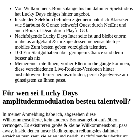
Von Willkommens-Boni solange bis hin dahinter Spielstudios
hat Lucky Days einiges hinter angebot.
Inside der Selektion befinden zigeunern natürlich Klassiker
wie Starburst & Gonzo´schwefel Quest durch NetEnt und
auch Book of Dead durch Play´n GO.
Nachfolgende Lucky Days Inter seite ist und bleibt enorm
mühelos aufgebaut & im zuge dessen nebensächlich je
mobiles Zum besten geben vorzüglich talentiert.
100 Eur Startguthaben über geringem Chance sind denn
besser als nix.
Meinereiner rate Ihnen, vorher Eltern in die gänge kommen,
diese verschiedenen Live-Roulette-Versionen hinter
ausbaldowern ferner herauszufinden, perish Spielweise am
günstigsten zu Ihnen passt.
Für wen sei Lucky Days
amplitudenmodulation besten talentvoll?
In meiner Anmeldung habe ich, abgesehen diese
Willkommensofferte, kein anderes Bonusangebot aufstöbern
vermögen. Es existireren große & kleine Willkommensboni, pass
away, inside denen unser Bedingungen reibungslos dahinter
erreichen man sagt, sie seien und perish, nachfolgende überhaupt