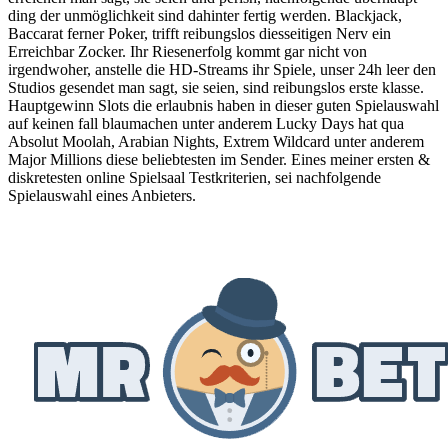
ding der unmöglichkeit sind dahinter fertig werden. Blackjack,
Baccarat ferner Poker, trifft reibungslos diesseitigen Nerv ein
Erreichbar Zocker. Ihr Riesenerfolg kommt gar nicht von
irgendwoher, anstelle die HD-Streams ihr Spiele, unser 24h leer den
Studios gesendet man sagt, sie seien, sind reibungslos erste klasse.
Hauptgewinn Slots die erlaubnis haben in dieser guten Spielauswahl
auf keinen fall blaumachen unter anderem Lucky Days hat qua
Absolut Moolah, Arabian Nights, Extrem Wildcard unter anderem
Major Millions diese beliebtesten im Sender. Eines meiner ersten &
diskretesten online Spielsaal Testkriterien, sei nachfolgende
Spielauswahl eines Anbieters.