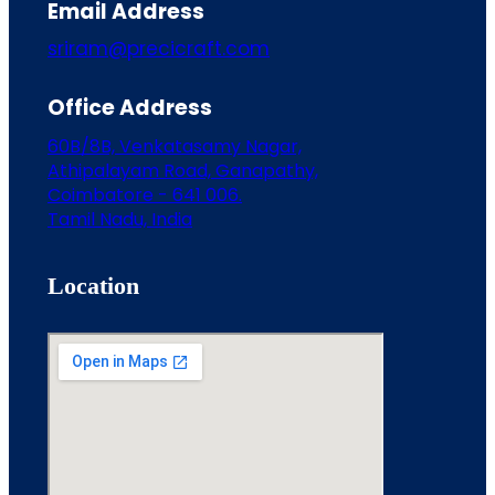
Email Address
sriram@precicraft.com
Office Address
60B/8B, Venkatasamy Nagar,
Athipalayam Road, Ganapathy,
Coimbatore - 641 006.
Tamil Nadu, India
Location