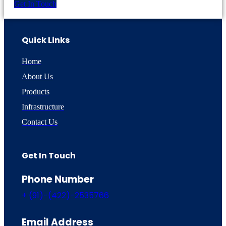
Get In Touch
Quick Links
Home
About Us
Products
Infrastructure
Contact Us
Get In Touch
Phone Number
+ (91)-(422)-2535766
Email Address