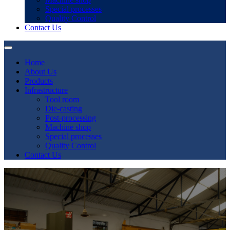
Special processes
Quality Control
Contact Us
Home
About Us
Products
Infrastructure
Tool room
Die-casting
Post-processing
Machine shop
Special processes
Quality Control
Contact Us