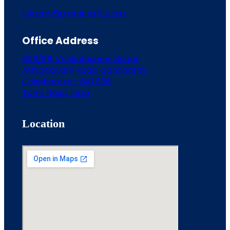
sriram@precicraft.com
Office Address
60B/8B, Venkatasamy Nagar,
Athipalayam Road, Ganapathy,
Coimbatore - 641 006.
Tamil Nadu, India
Location