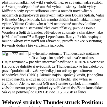
plným hromádkám od wild symbolů, než se zbývající válce roztočí,
což vám pravděpodobně umožní vyhrát i tisíce symbolů výhry.
Můžete si tedy vybrat stříbrnou kartu a roztočit nové válce v
moderních jackpotových přístavech, jako jsou Dollars Splash, Value
Nile nebo Mega Moolah, kde mnoho dalších hráčů nabízí miliony
výher. Villento Casino vám nabízí neomezené množství online
kasinových her a starožitné tříválcové přístavy, jako je Double
Wonders a Split da Lender, pětiválcové automaty s charaktery, jako
je Maid of honor™ a Happy Leprechaun. Ikony ořechů, respiny a
multiplikátory vám udrží hru zábavnou, protože funkce Ascending
Rewards dodává hře vzrušení z jackpotu.
U výherního automatu Thunderstruck můžeme
ručit za kapacitu společnosti a vaše možnosti.
Hrajte rozumně – pro více informací navštivte a © 2026 No-deposit
Harbors. Je důležité si uvědomit, že Thunderstruck je hra daleko od
pravděpodobnosti a vaše výsledky jsou určeny generátorem
náhodných čísel (RNG). Jakmile najdou správný kredit, jeho výhra
se zdvojnásobí, a když najdou správný kredit, jeho výhra se
čtyřnásobí. Ale ne, nemusí řešit nový scatter symbol, ani nemůže
znásobit novou provizi, pokud vytvoří vlastní úspěšnou konsolidaci.
Sázky se pohybují od 0,09 GBP do 11,25 GBP za šanci.
Webové stránky Thunderstruck Position: