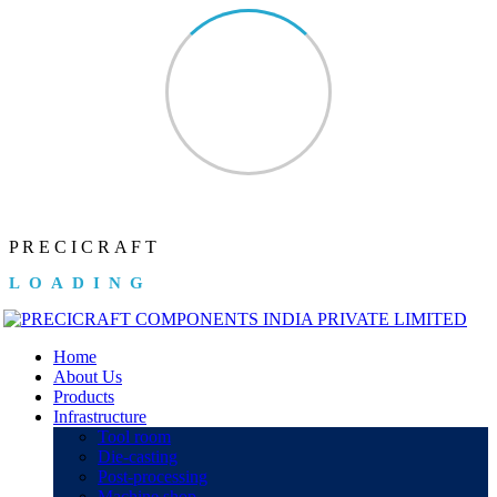
P
R
E
C
I
C
R
A
F
T
LOADING
Home
About Us
Products
Infrastructure
Tool room
Die-casting
Post-processing
Machine shop