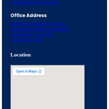
sriram@precicraft.com
Office Address
60B/8B, Venkatasamy Nagar,
Athipalayam Road, Ganapathy,
Coimbatore - 641 006.
Tamil Nadu, India
Location