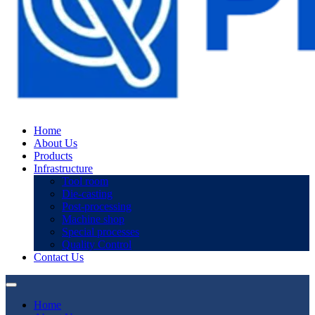
Home
About Us
Products
Infrastructure
Tool room
Die-casting
Post-processing
Machine shop
Special processes
Quality Control
Contact Us
Home