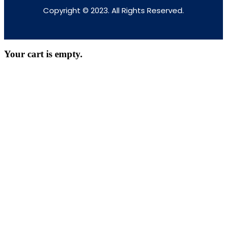
Copyright © 2023. All Rights Reserved.
Your cart is empty.