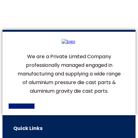
We are a Private Limited Company
professionally managed engaged in
manufacturing and supplying a wide range
of aluminium pressure die cast parts &
aluminium gravity die cast parts.
Get In Touch
Quick Links