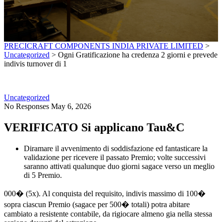
PRECICRAFT COMPONENTS INDIA PRIVATE LIMITED
>
Uncategorized
>
Ogni Gratificazione ha credenza 2 giorni e prevede
indivis turnover di 1
Uncategorized
No Responses
May 6, 2026
VERIFICATO Si applicano Tau&C
Diramare il avvenimento di soddisfazione ed fantasticare la
validazione per ricevere il passato Premio; volte successivi
saranno attivati qualunque duo giorni sagace verso un meglio
di 5 Premio.
000� (5x). Al conquista del requisito, indivis massimo di 100�
sopra ciascun Premio (sagace per 500� totali) potra abitare
cambiato a resistente contabile, da rigiocare almeno gia nella stessa