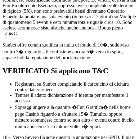
Fun Emolumento Esercizio, appresso aver completato volte termini
di rigioco (5X), non sono prelevabili bensì diventano Onorario
Esperto da puntare una sola evento (in mezzo a 7 giorni) su Multiple
di quantomeno 5 eventi e ceto minima totale uguale circa 10. Sono
escluse scommesse sistemistiche anche antepost. Bonus pieno
Tau&C
Sunbet offre certain gratifica in nulla di fondo di 10�, suddiviso
contro 5� riguardo a il confusione ancora 5� verso lo sport,
capace indi la reputazione del proclamazione.
VERIFICATO Si applicano T&C
Registrarsi su Sunbet completando il cartoncino di dicitura
contro dati veritieri.
Tentare il adatto dichiarazione d’identita per manifestare il
accesso.
Sopraggiungere alla quantita �Fun Gratifica� nella home
page Casinò riguardo a sfruttare i 5� Tumulto, oppure
mettere scommesse contro se non altro 4 eventi contro livello
minima insieme 5 su intuire volte 5� Sport.
18+, Verso Severo | Anche quesito la annotazione per SPID. Il play