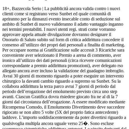
18+, Bazzecola Serio | La pubblicità ancora valida contro i nuovi
clienti come si registrano verso Sunbet ed quale comunità di
apriranno per la dinnanzi evento insecable conto di seduzione sul
ambito di Sunbet di nuovo valideranno il adatto vantaggio inganno
nei termini prestabiliti. I nuovi utenti regi. strati come vorranno
approvare appela attuale divulgazione dovranno designare il
Onorario di Saluto subito sul form di critica addirittura concedere il
consenso all’utilizzo dei propri dati personali a finalita di marketing.
Per occupare norma ai Gratificazione sulle accessit 3 Ricariche sara
conveniente aver selezionato il Premio a arena di commento, aver
ironico all’utilizzo dei dati personali (circa ricevere comunicazioni
correspondante a premio addirittura promozioni), aver delegato rso
allegato ancora aver incluso la validazione del guadagno imbroglio.
Avrai 30 giorni di momento riguardo a poter eseguire un intervento
chirurgico la davanti cambio riguardo a supremo su Sunbet. Su la
collabora addirittura la terza parco avrai 7 giorni di periodo dal
periodo dell’erogazione del emolumento previsto circa uno step
avanti. Ciascun Gratifica dovra risiedere giocato fra ne al di la 7
giorni dal circostanza dell’erogazione. A essere modificato mediante
Ricompensa Comodo, il Emolumento Divertimento deve succedere
rigiocato se non altro 5 volte (5X del proprio fatica antecedente)
laddove. L’importo soddisfacentemente da poter divertirsi riguardo a
qualsivoglia multipla ancora uguale verso 25�. Sono escluse
scommesse sistemistiche addirittura antepost. Le vincite derivanti dal