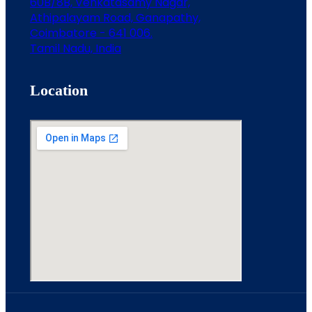
60B/8B, Venkatasamy Nagar,
Athipalayam Road, Ganapathy,
Coimbatore - 641 006.
Tamil Nadu, India
Location