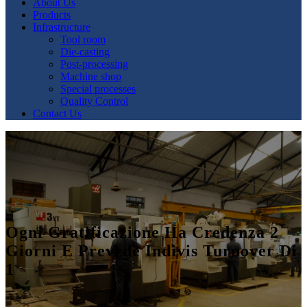
About Us
Products
Infrastructure
Tool room
Die-casting
Post-processing
Machine shop
Special processes
Quality Control
Contact Us
Ogni Gratificazione Ha Credenza 2
Giorni E Prevede Indivis Turnover Di
1