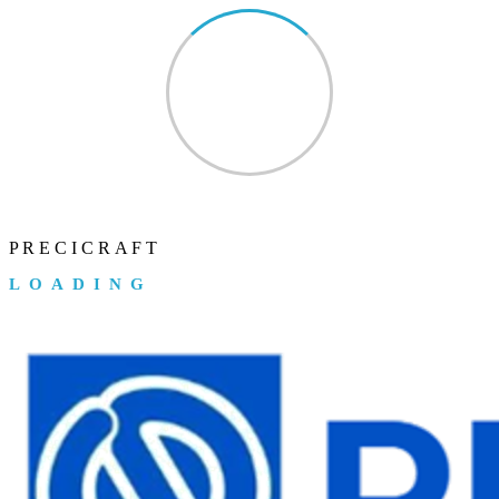
P
R
E
C
I
C
R
A
F
T
LOADING