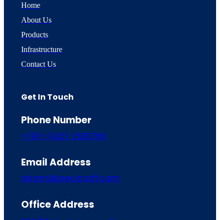
Home
About Us
Products
Infrastructure
Contact Us
Get In Touch
Phone Number
+ (91)-(422)-2535766
Email Address
sriram@precicraft.com
Office Address