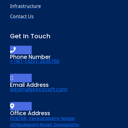
Infrastructure
Contact Us
Get In Touch
Phone Number
+ (91)-(422)-2535766
Email Address
sriram@precicraft.com
Office Address
60B/8B, Venkatasamy Nagar,
Athipalayam Road, Ganapathy,