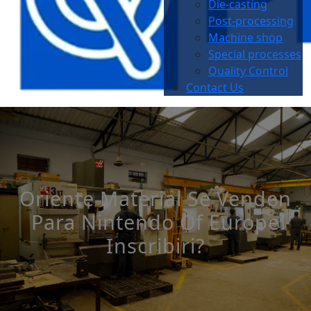
Die-casting
Post-processing
Machine shop
Special processes
Quality Control
Contact Us
Oriente Material Se Venden
Para Nintendo Of Europe
Inscribiri?