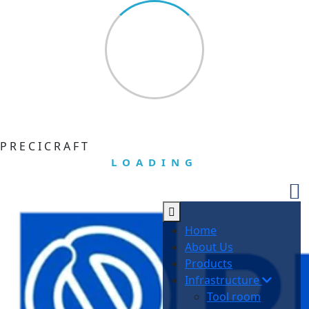
P
R
E
C
I
C
R
A
F
T
LOADING
Home
About Us
Products
Infrastructure
Tool room