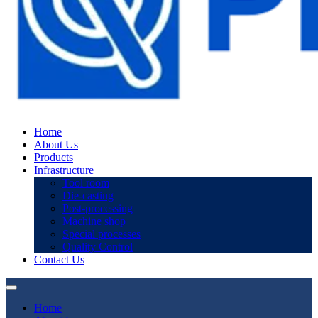
Home
About Us
Products
Infrastructure
Tool room
Die-casting
Post-processing
Machine shop
Special processes
Quality Control
Contact Us
Home