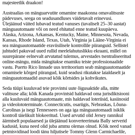
majesteetlik draakon!
Austraalias on mänguarvutite omamine maakonna omavalitsuste
pädevuses, seega on seadusandluses väidetavalt erinevusi.
Ülejäänud väited lubavad teatud vanuses (tavaliselt 25–30 aastat)
mänguautomaate või on need ehitatud enne teatud kuupäeva.
Alaska, Arizona, Arkansas, Kentucky, Maine, Minnesota, Nevada,
Kansas, Rhode Island, Texas, Utah, Virginia ja Lääne-Virginia ei
sea mänguautomaatide eraviisilisele kontrollile piiranguid. Sellistel
juhtudel pakuvad uued rullid meelelahutuslikku ekraani, millel on
suurepärane eelnevalt arvutatud tulemus, arvestades tsentraliseeritud
online-mängu, mida mängitakse enamiku teiste professionaalide
vastu. Puerto Rico linnade uus territoorium seab mänguautomaatide
omamisele kõrged piirangud, kuid seadusi rikutakse laialdaselt ja
mänguautomaadid asuvad kõik kõrtsides ja kohvikutes.
Seda tüüpi kuuluvad teie provintsi uute õigusaktide alla, mitte
valitsuse alla; kõik Kanada provintsid haldavad oma jurisdiktsiooni
alla kuuluvaid mänguautomaate, mis haldavad loteriisid, kasiinosid
ja videolototerminale. Connecticutis, osariigis, Nebraskas, Lõuna-
Carolinas ja isegi Tennessees on aga iga mänguautomaadi isiklik
kontroll täielikult blokeeritud. Uued arvutid olid Jersey rannikul
äärmiselt populaarsed ja ülejäänud konverteerimata Bally serverid
kadusid, kuna need olid juba ammu olemas olnud. Kõik need vanad
petmisvidinad loodi tänu hiljutisele Tommy Glenn Carmichaelile,