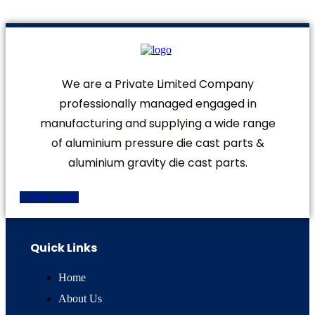
We are a Private Limited Company
professionally managed engaged in
manufacturing and supplying a wide range
of aluminium pressure die cast parts &
aluminium gravity die cast parts.
Get In Touch
Quick Links
Home
About Us