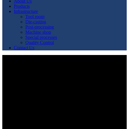
About Us
Products
Infrastructure
Tool room
Die-casting
Post-processing
Machine shop
Special processes
Quality Control
Contact Us
Poker Live: Folla Azzurra Al Battle
Of Melma