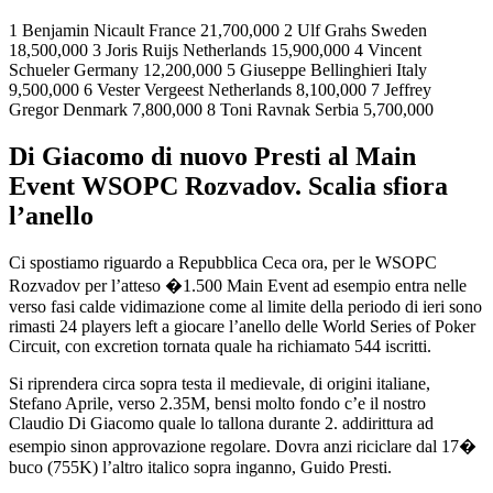
1 Benjamin Nicault France 21,700,000 2 Ulf Grahs Sweden
18,500,000 3 Joris Ruijs Netherlands 15,900,000 4 Vincent
Schueler Germany 12,200,000 5 Giuseppe Bellinghieri Italy
9,500,000 6 Vester Vergeest Netherlands 8,100,000 7 Jeffrey
Gregor Denmark 7,800,000 8 Toni Ravnak Serbia 5,700,000
Di Giacomo di nuovo Presti al Main
Event WSOPC Rozvadov. Scalia sfiora
l’anello
Ci spostiamo riguardo a Repubblica Ceca ora, per le WSOPC
Rozvadov per l’atteso �1.500 Main Event ad esempio entra nelle
verso fasi calde vidimazione come al limite della periodo di ieri sono
rimasti 24 players left a giocare l’anello delle World Series of Poker
Circuit, con excretion tornata quale ha richiamato 544 iscritti.
Si riprendera circa sopra testa il medievale, di origini italiane,
Stefano Aprile, verso 2.35M, bensi molto fondo c’e il nostro
Claudio Di Giacomo quale lo tallona durante 2. addirittura ad
esempio sinon approvazione regolare. Dovra anzi riciclare dal 17�
buco (755K) l’altro italico sopra inganno, Guido Presti.