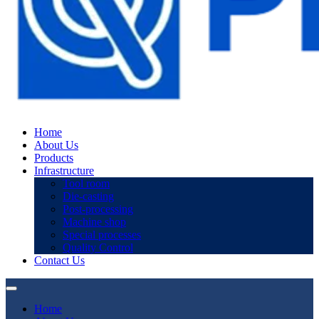
Home
About Us
Products
Infrastructure
Tool room
Die-casting
Post-processing
Machine shop
Special processes
Quality Control
Contact Us
Home