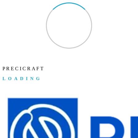
P
R
E
C
I
C
R
A
F
T
LOADING