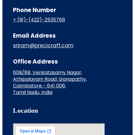
Phone Number
+ (91)-(422)-2535766
Email Address
sriram@precicraft.com
Office Address
60B/8B, Venkatasamy Nagar,
Athipalayam Road, Ganapathy,
Coimbatore - 641 006.
Tamil Nadu, India
Location