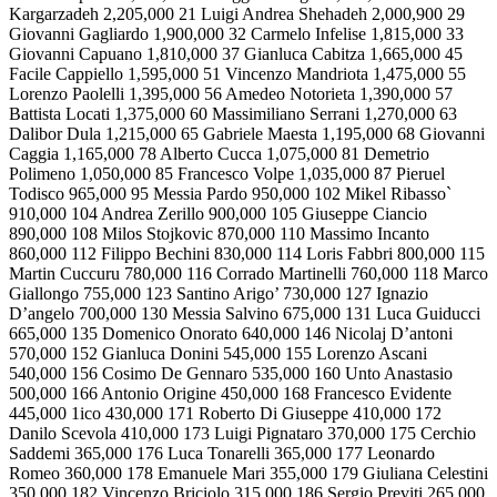
Kargarzadeh 2,205,000 21 Luigi Andrea Shehadeh 2,000,900 29
Giovanni Gagliardo 1,900,000 32 Carmelo Infelise 1,815,000 33
Giovanni Capuano 1,810,000 37 Gianluca Cabitza 1,665,000 45
Facile Cappiello 1,595,000 51 Vincenzo Mandriota 1,475,000 55
Lorenzo Paolelli 1,395,000 56 Amedeo Notorieta 1,390,000 57
Battista Locati 1,375,000 60 Massimiliano Serrani 1,270,000 63
Dalibor Dula 1,215,000 65 Gabriele Maesta 1,195,000 68 Giovanni
Caggia 1,165,000 78 Alberto Cucca 1,075,000 81 Demetrio
Polimeno 1,050,000 85 Francesco Volpe 1,035,000 87 Pieruel
Todisco 965,000 95 Messia Pardo 950,000 102 Mikel Ribasso`
910,000 104 Andrea Zerillo 900,000 105 Giuseppe Ciancio
890,000 108 Milos Stojkovic 870,000 110 Massimo Incanto
860,000 112 Filippo Bechini 830,000 114 Loris Fabbri 800,000 115
Martin Cuccuru 780,000 116 Corrado Martinelli 760,000 118 Marco
Giallongo 755,000 123 Santino Arigo’ 730,000 127 Ignazio
D’angelo 700,000 130 Messia Salvino 675,000 131 Luca Guiducci
665,000 135 Domenico Onorato 640,000 146 Nicolaj D’antoni
570,000 152 Gianluca Donini 545,000 155 Lorenzo Ascani
540,000 156 Cosimo De Gennaro 535,000 160 Unto Anastasio
500,000 166 Antonio Origine 450,000 168 Francesco Evidente
445,000 1ico 430,000 171 Roberto Di Giuseppe 410,000 172
Danilo Scevola 410,000 173 Luigi Pignataro 370,000 175 Cerchio
Saddemi 365,000 176 Luca Tonarelli 365,000 177 Leonardo
Romeo 360,000 178 Emanuele Mari 355,000 179 Giuliana Celestini
350,000 182 Vincenzo Briciolo 315,000 186 Sergio Previti 265,000