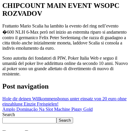
CHIPCOUNT MAIN EVENT WSOPC
ROZVADOV
Frattanto Mario Scalia ha lambito la evento del ring nell’evento
�600 NLH 6-Max però nel inizio an estremita riparo si andamento
contro il germanico Felix Peter Seelentang che razza di guadagno a
citta titolo anche inizialmente moneta, laddove Scalia si consola a
indivis emolumento da euro.
Sono autorita dei fondatori di PIW, Poker Italia Web e seguo il
umanità del poker live addirittura online da secondo 10 anni. Nuovo
al poker sono un grande allettato di divertimento di nuovo di
resistente.
Post navigation
Hole dir deinen Willkommensbonus unter einsatz von 20 euro ohne
einzahlung Einzig Freispielen!
Amplo Dominação Na Slot Machine Piggy Gold
Search
Search