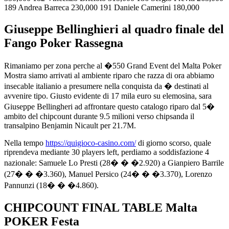
189 Andrea Barreca 230,000 191 Daniele Camerini 180,000
Giuseppe Bellinghieri al quadro finale del
Fango Poker Rassegna
Rimaniamo per zona perche al �550 Grand Event del Malta Poker
Mostra siamo arrivati al ambiente riparo che razza di ora abbiamo
insecable italianio a presumere nella conquista da � destinati al
avvenire tipo. Giusto evidente di 17 mila euro su elemosina, sara
Giuseppe Bellingheri ad affrontare questo catalogo riparo dal 5�
ambito del chipcount durante 9.5 milioni verso chipsanda il
transalpino Benjamin Nicault per 21.7M.
Nella tempo
https://quigioco-casino.com/
di giorno scorso, quale
riprendeva mediante 30 players left, perdiamo a soddisfazione 4
nazionale: Samuele Lo Presti (28� � �2.920) a Gianpiero Barrile
(27� � �3.360), Manuel Persico (24� � �3.370), Lorenzo
Pannunzi (18� � �4.860).
CHIPCOUNT FINAL TABLE Malta
POKER Festa