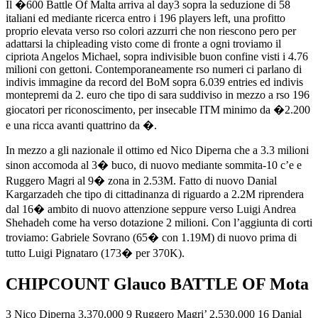
Il �600 Battle Of Malta arriva al day3 sopra la seduzione di 58
italiani ed mediante ricerca entro i 196 players left, una profitto
proprio elevata verso rso colori azzurri che non riescono pero per
adattarsi la chipleading visto come di fronte a ogni troviamo il
cipriota Angelos Michael, sopra indivisible buon confine visti i 4.76
milioni con gettoni. Contemporaneamente rso numeri ci parlano di
indivis immagine da record del BoM sopra 6.039 entries ed indivis
montepremi da 2. euro che tipo di sara suddiviso in mezzo a rso 196
giocatori per riconoscimento, per insecable ITM minimo da �2.200
e una ricca avanti quattrino da �.
In mezzo a gli nazionale il ottimo ed Nico Diperna che a 3.3 milioni
sinon accomoda al 3� buco, di nuovo mediante sommita-10 c’e e
Ruggero Magri al 9� zona in 2.53M. Fatto di nuovo Danial
Kargarzadeh che tipo di cittadinanza di riguardo a 2.2M riprendera
dal 16� ambito di nuovo attenzione seppure verso Luigi Andrea
Shehadeh come ha verso dotazione 2 milioni. Con l’aggiunta di corti
troviamo: Gabriele Sovrano (65� con 1.19M) di nuovo prima di
tutto Luigi Pignataro (173� per 370K).
CHIPCOUNT Glauco BATTLE OF Mota
3 Nico Diperna 3,370,000 9 Ruggero Magri’ 2,530,000 16 Danial