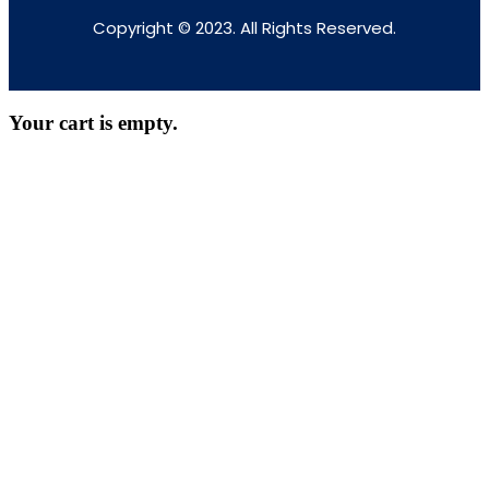
Copyright © 2023. All Rights Reserved.
Your cart is empty.