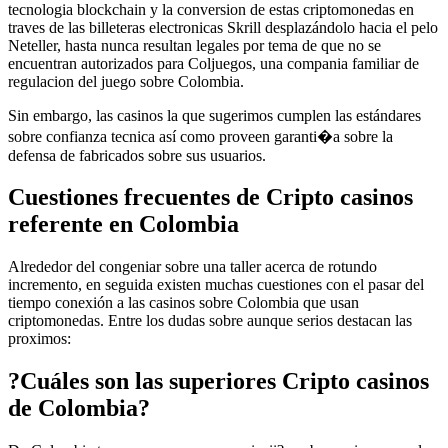
tecnologia blockchain y la conversion de estas criptomonedas en
traves de las billeteras electronicas Skrill desplazándolo hacia el pelo
Neteller, hasta nunca resultan legales por tema de que no se
encuentran autorizados para Coljuegos, una compania familiar de
regulacion del juego sobre Colombia.
Sin embargo, las casinos la que sugerimos cumplen las estándares
sobre confianza tecnica así­ como proveen garanti�a sobre la
defensa de fabricados sobre sus usuarios.
Cuestiones frecuentes de Cripto casinos
referente en Colombia
Alrededor del congeniar sobre una taller acerca de rotundo
incremento, en seguida existen muchas cuestiones con el pasar del
tiempo conexión a las casinos sobre Colombia que usan
criptomonedas. Entre los dudas sobre aunque serios destacan las
proximos:
?Cuáles son las superiores Cripto casinos
de Colombia?