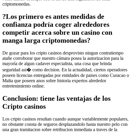
criptomonedas.
?Los primero es antes medidas de
confianza podría coger alrededores
competir acerca sobre un casino con
manga larga criptomonedas?
De gozar para los cripto casinos desprovisto ningun contratiempo
atañe corroborar que nuestro cámara posea la autorizacion para la
mayoría de algun cadaver especialista, una cosa que brinda
seguridad asi� como decision. En la actualidad, ciertos operadores
poseen licencias entregadas por entidades de paises como Curacao o
Malta que poseen anos sobre historia expertos alrededor
entretenimiento online.
Conclusion: tiene las ventajas de los
Cripto casinos
Los cripto casinos resultan cuando aunque variablemente populares,
no obstante consta de seguros desplazandolo hasta nuestro pelo con
una gran tramitacion sobre retribucion inmediata a traves de la