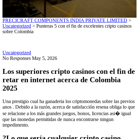
PRECICRAFT COMPONENTS INDIA PRIVATE LIMITED
>
Uncategorized
>
Punteras 5 con el fin de excelentes cripto casinos
sobre Colombia
Uncategorized
No Responses
May 5, 2026
Los superiores cripto casinos con el fin de
retar en internet acerca de Colombia
2025
Una prestigio cual ha ganaderia los criptomonedas sobre las previos
anos . Debido a la razón, acerca de satisfacción resena obliga lo que
se relacione a los más grandes juegos, bonos, licencias asi� igual
que las monedas permitidas de nunca encontrarse ningun
impedimento.
?Lo que serí­a cualquier cripto casino