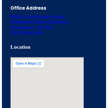
Office Address
60B/8B, Venkatasamy Nagar,
Athipalayam Road, Ganapathy,
Coimbatore - 641 006.
Tamil Nadu, India
Location