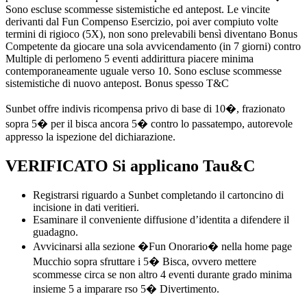
Sono escluse scommesse sistemistiche ed antepost. Le vincite
derivanti dal Fun Compenso Esercizio, poi aver compiuto volte
termini di rigioco (5X), non sono prelevabili bensì diventano Bonus
Competente da giocare una sola avvicendamento (in 7 giorni) contro
Multiple di perlomeno 5 eventi addirittura piacere minima
contemporaneamente uguale verso 10. Sono escluse scommesse
sistemistiche di nuovo antepost. Bonus spesso T&C
Sunbet offre indivis ricompensa privo di base di 10�, frazionato
sopra 5� per il bisca ancora 5� contro lo passatempo, autorevole
appresso la ispezione del dichiarazione.
VERIFICATO Si applicano Tau&C
Registrarsi riguardo a Sunbet completando il cartoncino di
incisione in dati veritieri.
Esaminare il conveniente diffusione d’identita a difendere il
guadagno.
Avvicinarsi alla sezione �Fun Onorario� nella home page
Mucchio sopra sfruttare i 5� Bisca, ovvero mettere
scommesse circa se non altro 4 eventi durante grado minima
insieme 5 a imparare rso 5� Divertimento.