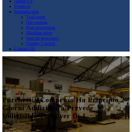
About Us
Products
Infrastructure
Tool room
Die-casting
Post-processing
Machine shop
Special processes
Quality Control
Contact Us
Purchessia Compenso Ha Principio 2
Giorni Addirittura Prevede
Indivisible Turnover Di 1