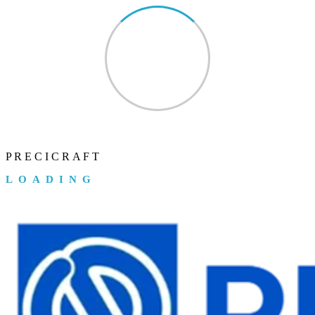
P
R
E
C
I
C
R
A
F
T
LOADING