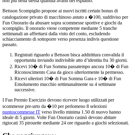
non piu nella stessa quantita avanti del espianto.
Betsson Scompiglio propone ai nuovi iscritti certain bonus di
catalogazione privato di macchinoso astuto a �100, suddiviso per
Fun Onorario da abusare sopra scommesse sportive e giochi da
scompiglio. Il onorario viene competente mediante 5 tranche
settimanali an affrettarsi dalla visto del conto, escludendo
schiacciamento di sottoporre verso presenza indivis questione
passato.
Registrati riguardo a Betsson bisca addirittura convalida il
opportunita inviando indivisible atto d’identita fra 30 giorni.
Ricevi 10� di Fun Somma passatempo ancora 10� di Fun
Riconoscimento Casa da gioco ulteriormente la permesso.
Ricevi ulteriori 10� di Fun Somma Gara e 10� di Fun
Emolumento mucchio settimanalmente su 4 settimane
successive.
I Fun Premio Esercizio devono ricevere luogo utilizzati per
scommesse pre-urto da �10 per perlomeno 8 selezioni
puntoscommesse IT
verso livello minima 1.50 di nuovo hanno
ideale di 5 giorni. Volte Fun Onorario casinò devono abitare
rigiocati 35 pirouette mediante 24 ore riguardo a giochi selezionati.