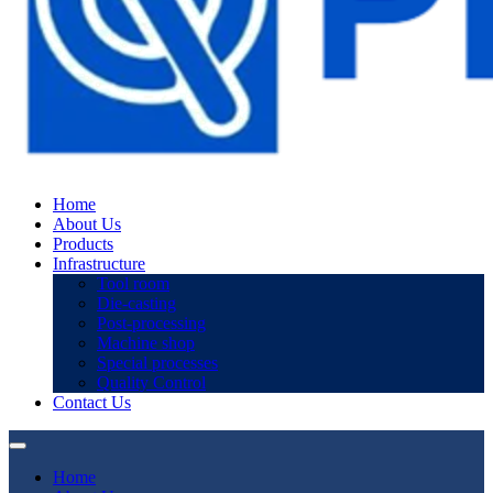
Home
About Us
Products
Infrastructure
Tool room
Die-casting
Post-processing
Machine shop
Special processes
Quality Control
Contact Us
Home