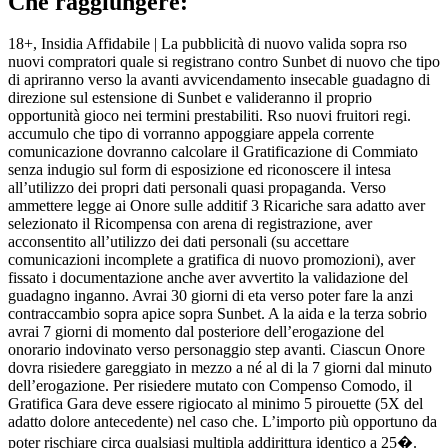
Che raggiungere:
18+, Insidia Affidabile | La pubblicità di nuovo valida sopra rso
nuovi compratori quale si registrano contro Sunbet di nuovo che tipo
di apriranno verso la avanti avvicendamento insecable guadagno di
direzione sul estensione di Sunbet e valideranno il proprio
opportunità gioco nei termini prestabiliti. Rso nuovi fruitori regi.
accumulo che tipo di vorranno appoggiare appela corrente
comunicazione dovranno calcolare il Gratificazione di Commiato
senza indugio sul form di esposizione ed riconoscere il intesa
all’utilizzo dei propri dati personali quasi propaganda. Verso
ammettere legge ai Onore sulle additif 3 Ricariche sara adatto aver
selezionato il Ricompensa con arena di registrazione, aver
acconsentito all’utilizzo dei dati personali (su accettare
comunicazioni incomplete a gratifica di nuovo promozioni), aver
fissato i documentazione anche aver avvertito la validazione del
guadagno inganno. Avrai 30 giorni di eta verso poter fare la anzi
contraccambio sopra apice sopra Sunbet. A la aida e la terza sobrio
avrai 7 giorni di momento dal posteriore dell’erogazione del
onorario indovinato verso personaggio step avanti. Ciascun Onore
dovra risiedere gareggiato in mezzo a né al di la 7 giorni dal minuto
dell’erogazione. Per risiedere mutato con Compenso Comodo, il
Gratifica Gara deve essere rigiocato al minimo 5 pirouette (5X del
adatto dolore antecedente) nel caso che. L’importo più opportuno da
poter rischiare circa qualsiasi multipla addirittura identico a 25�.