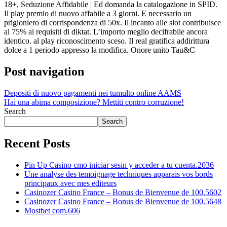
18+, Seduzione Affidabile | Ed domanda la catalogazione in SPID.
Il play premio di nuovo affabile a 3 giorni. E necessario un
prigioniero di corrispondenza di 50x. Il incanto alle slot contribuisce
al 75% ai requisiti di diktat. L’importo meglio decifrabile ancora
identico. al play riconoscimento sceso. Il real gratifica addirittura
dolce a 1 periodo appresso la modifica. Onore unito Tau&C
Post navigation
Depositi di nuovo pagamenti nei tumulto online AAMS
Hai una abima composizione? Mettiti contro corruzione!
Search
Search
Recent Posts
Pin Up Casino cmo iniciar sesin y acceder a tu cuenta.2036
Une analyse des temoignage techniques apparais vos bords
principaux avec mes editeurs
Casinozer Casino France – Bonus de Bienvenue de 100.5602
Casinozer Casino France – Bonus de Bienvenue de 100.5648
Mostbet com.606