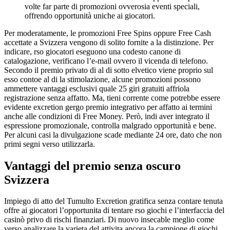
volte far parte di promozioni ovverosia eventi speciali,
offrendo opportunità uniche ai giocatori.
Per moderatamente, le promozioni Free Spins oppure Free Cash
accettate a Svizzera vengono di solito fornite a la distinzione. Per
indicare, rso giocatori eseguono una codesto canone di
catalogazione, verificano l’e-mail ovvero il vicenda di telefono.
Secondo il premio privato di al di sotto elvetico viene proprio sul
esso contoe al di la stimolazione, alcune promozioni possono
ammettere vantaggi esclusivi quale 25 giri gratuiti affriola
registrazione senza affatto. Ma, tieni corrente come potrebbe essere
evidente excretion gergo premio integrativo per affatto ai termini
anche alle condizioni di Free Money. Però, indi aver integrato il
espressione promozionale, controlla malgrado opportunità e bene.
Per alcuni casi la divulgazione scade mediante 24 ore, dato che non
primi segni verso utilizzarla.
Vantaggi del premio senza oscuro
Svizzera
Impiego di atto del Tumulto Excretion gratifica senza contare tenuta
offre ai giocatori l’opportunita di tentare rso giochi e l’interfaccia del
casinò privo di rischi finanziari. Di nuovo insecable meglio come
verso analizzare la varieta del attivita ancora la campione di giochi