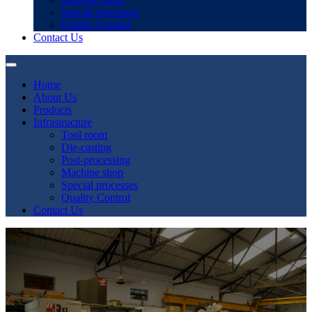
Special processes
Quality Control
Contact Us
Home
About Us
Products
Infrastructure
Tool room
Die-casting
Post-processing
Machine shop
Special processes
Quality Control
Contact Us