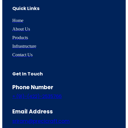
Quick Links
Home
About Us
Products
Infrastructure
Contact Us
Get In Touch
Phone Number
+ (91)-(422)-2535766
Email Address
sriram@precicraft.com