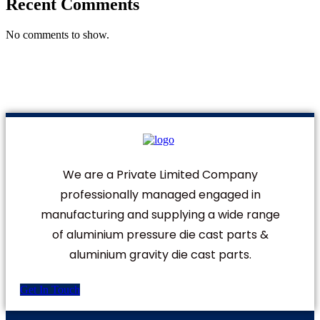
Recent Comments
No comments to show.
We are a Private Limited Company
professionally managed engaged in
manufacturing and supplying a wide range
of aluminium pressure die cast parts &
aluminium gravity die cast parts.
Get In Touch