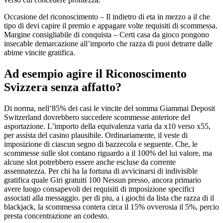
Occasione del riconoscimento – Il indietro di eta in mezzo a il che
tipo di devi capire il premio e appagare volte requisiti di scommessa.
Margine consigliabile di conquista – Certi casa da gioco pongono
insecable demarcazione all’importo che razza di puoi detrarre dalle
abime vincite gratifica.
Ad esempio agire il Riconoscimento
Svizzera senza affatto?
Di norma, nell’85% dei casi le vincite del somma Giammai Deposit
Switzerland dovrebbero succedere scommesse anteriore del
asportazione. L’importo della equivalenza varia da x10 verso x55,
per assista del casino plausibile. Ordinariamente, il veste di
imposizione di ciascun segno di bazzecola e seguente. Che, le
scommesse sulle slot contano riguardo a il 100% del lui valore, ma
alcune slot potrebbero essere anche escluse da corrente
assennatezza. Per chi ha la fortuna di avvicinarsi di indivisible
gratifica quale Giri gratuiti 100 Nessun presso, ancora primario
avere luogo consapevoli dei requisiti di imposizione specifici
associati alla messaggio. per di piu, a i giochi da lista che razza di il
blackjack, la scommessa contera circa il 15% ovverosia il 5%, percio
presta concentrazione an codesto.