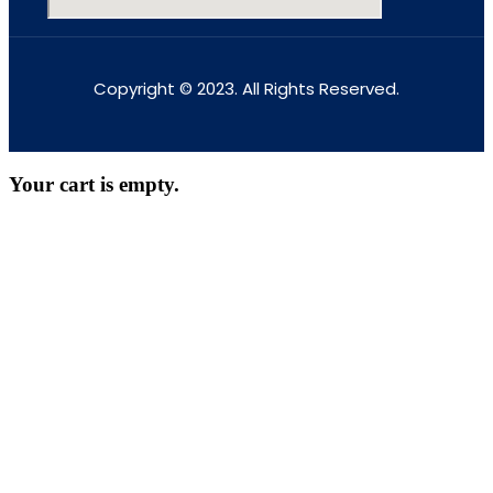
Copyright © 2023. All Rights Reserved.
Your cart is empty.