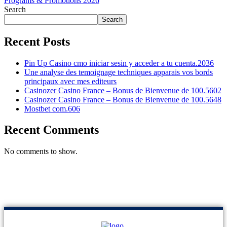
Programs & Promotions 2026
Search
Search
Recent Posts
Pin Up Casino cmo iniciar sesin y acceder a tu cuenta.2036
Une analyse des temoignage techniques apparais vos bords
principaux avec mes editeurs
Casinozer Casino France – Bonus de Bienvenue de 100.5602
Casinozer Casino France – Bonus de Bienvenue de 100.5648
Mostbet com.606
Recent Comments
No comments to show.