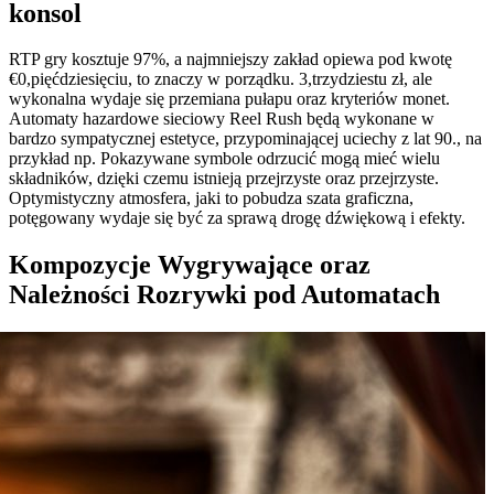
konsol
RTP gry kosztuje 97%, a najmniejszy zakład opiewa pod kwotę
€0,pięćdziesięciu, to znaczy w porządku. 3,trzydziestu zł, ale
wykonalna wydaje się przemiana pułapu oraz kryteriów monet.
Automaty hazardowe sieciowy Reel Rush będą wykonane w
bardzo sympatycznej estetyce, przypominającej uciechy z lat 90., na
przykład np. Pokazywane symbole odrzucić mogą mieć wielu
składników, dzięki czemu istnieją przejrzyste oraz przejrzyste.
Optymistyczny atmosfera, jaki to pobudza szata graficzna,
potęgowany wydaje się być za sprawą drogę dźwiękową i efekty.
Kompozycje Wygrywające oraz
Należności Rozrywki pod Automatach