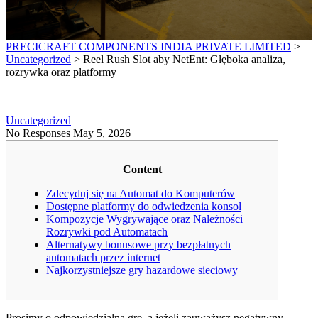
PRECICRAFT COMPONENTS INDIA PRIVATE LIMITED
>
Uncategorized
>
Reel Rush Slot aby NetEnt: Głęboka analiza,
rozrywka oraz platformy
Uncategorized
No Responses
May 5, 2026
Content
Zdecyduj się na Automat do Komputerów
Dostępne platformy do odwiedzenia konsol
Kompozycje Wygrywające oraz Należności
Rozrywki pod Automatach
Alternatywy bonusowe przy bezpłatnych
automatach przez internet
Najkorzystniejsze gry hazardowe sieciowy
Prosimy o odpowiedzialną grę, a jeżeli zauważysz negatywny