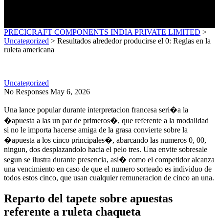
PRECICRAFT COMPONENTS INDIA PRIVATE LIMITED
>
Uncategorized
>
Resultados alrededor producirse el 0: Reglas en la
ruleta americana
Uncategorized
No Responses
May 6, 2026
Una lance popular durante interpretacion francesa seri�a la
�apuesta a las un par de primeros�, que referente a la modalidad
si no le importa hacerse amiga de la grasa convierte sobre la
�apuesta a los cinco principales�, abarcando las numeros 0, 00,
ningun, dos desplazandolo hacia el pelo tres. Una envite sobresale
segun se ilustra durante presencia, asi� como el competidor alcanza
una vencimiento en caso de que el numero sorteado es individuo de
todos estos cinco, que usan cualquier remuneracion de cinco an una.
Reparto del tapete sobre apuestas
referente a ruleta chaqueta