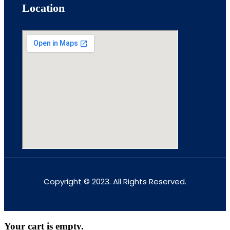
Location
Copyright © 2023. All Rights Reserved.
Your cart is empty.