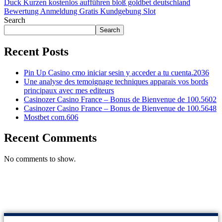
Duck Kurzen kostenlos aufführen bloß goldbet deutschland
navigation
Bewertung Anmeldung Gratis Kundgebung Slot
Search
Search
Recent Posts
Pin Up Casino cmo iniciar sesin y acceder a tu cuenta.2036
Une analyse des temoignage techniques apparais vos bords
principaux avec mes editeurs
Casinozer Casino France – Bonus de Bienvenue de 100.5602
Casinozer Casino France – Bonus de Bienvenue de 100.5648
Mostbet com.606
Recent Comments
No comments to show.