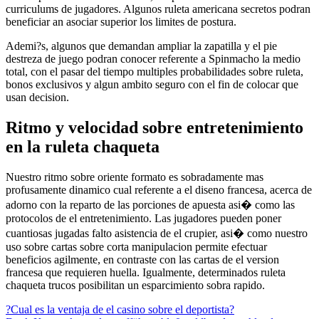
curriculums de jugadores. Algunos ruleta americana secretos podran
beneficiar an asociar superior los limites de postura.
Ademi?s, algunos que demandan ampliar la zapatilla y el pie
destreza de juego podran conocer referente a Spinmacho la medio
total, con el pasar del tiempo multiples probabilidades sobre ruleta,
bonos exclusivos y algun ambito seguro con el fin de colocar que
usan decision.
Ritmo y velocidad sobre entretenimiento
en la ruleta chaqueta
Nuestro ritmo sobre oriente formato es sobradamente mas
profusamente dinamico cual referente a el diseno francesa, acerca de
adorno con la reparto de las porciones de apuesta asi� como las
protocolos de el entretenimiento. Las jugadores pueden poner
cuantiosas jugadas falto asistencia de el crupier, asi� como nuestro
uso sobre cartas sobre corta manipulacion permite efectuar
beneficios agilmente, en contraste con las cartas de el version
francesa que requieren huella. Igualmente, determinados ruleta
chaqueta trucos posibilitan un esparcimiento sobra rapido.
Post
?Cual es la ventaja de el casino sobre el deportista?