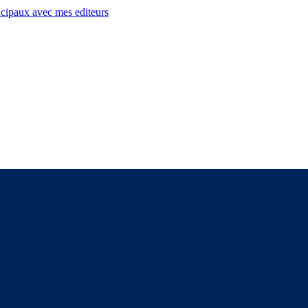
ncipaux avec mes editeurs