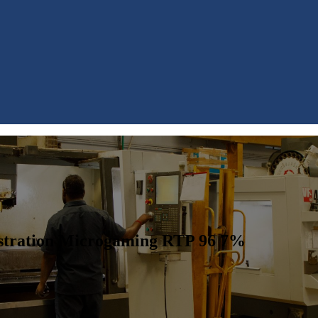
stration Microgaming RTP 96 7%