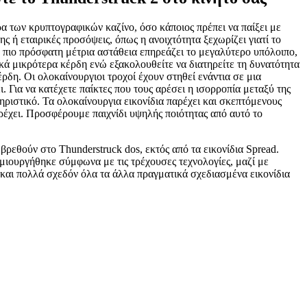
α των κρυπτογραφικών καζίνο, όσο κάποιος πρέπει να παίξει με
ης ή εταιρικές προσόψεις, όπως η ανοιχτότητα ξεχωρίζει γιατί το
Η πιο πρόσφατη μέτρια αστάθεια επηρεάζει το μεγαλύτερο υπόλοιπο,
ικά μικρότερα κέρδη ενώ εξακολουθείτε να διατηρείτε τη δυνατότητα
έρδη. Οι ολοκαίνουργιοι τροχοί έχουν στηθεί ενάντια σε μια
 Για να κατέχετε παίκτες που τους αρέσει η ισορροπία μεταξύ της
ηριστικό. Τα ολοκαίνουργια εικονίδια παρέχει και σκεπτόμενους
αρέχει. Προσφέρουμε παιχνίδι υψηλής ποιότητας από αυτό το
βρεθούν στο Thunderstruck dos, εκτός από τα εικονίδια Spread.
ημιουργήθηκε σύμφωνα με τις τρέχουσες τεχνολογίες, μαζί με
ο και πολλά σχεδόν όλα τα άλλα πραγματικά σχεδιασμένα εικονίδια