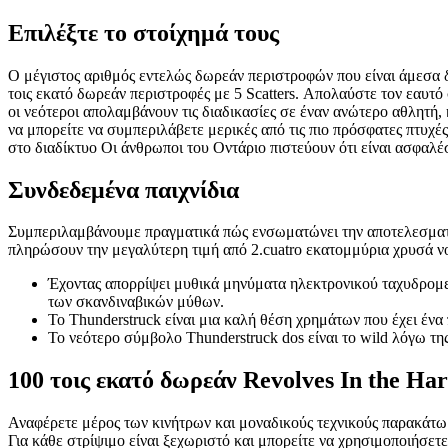
Επιλέξτε το στοίχημά τους
Ο μέγιστος αριθμός εντελώς δωρεάν περιστροφών που είναι άμεσα δι
τοις εκατό δωρεάν περιστροφές με 5 Scatters. Απολαύστε τον εαυτό
οι νεότεροι απολαμβάνουν τις διαδικασίες σε έναν ανώτερο αθλητή,
να μπορείτε να συμπεριλάβετε μερικές από τις πιο πρόσφατες πτυχέ
στο διαδίκτυο Οι άνθρωποι του Οντάριο πιστεύουν ότι είναι ασφαλέσ
Συνδεδεμένα παιχνίδια
Συμπεριλαμβάνουμε πραγματικά πώς ενσωματώνει την αποτελεσματικ
πληρώσουν την μεγαλύτερη τιμή από 2.cuatro εκατομμύρια χρυσά ν
Έχοντας απορρίψει μυθικά μηνύματα ηλεκτρονικού ταχυδρομείο
των σκανδιναβικών μύθων.
Το Thunderstruck είναι μια καλή θέση χρημάτων που έχει ένα
Το νεότερο σύμβολο Thunderstruck dos είναι το wild λόγω της
100 τοις εκατό δωρεάν Revolves In the Ha
Αναφέρετε μέρος των κινήτρων και μοναδικούς τεχνικούς παρακάτω.
Για κάθε στρίψιμο είναι ξεχωριστό και μπορείτε να χρησιμοποιήσετ