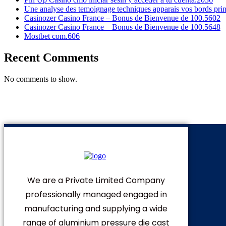
Une analyse des temoignage techniques apparais vos bords pri
Casinozer Casino France – Bonus de Bienvenue de 100.5602
Casinozer Casino France – Bonus de Bienvenue de 100.5648
Mostbet com.606
Recent Comments
No comments to show.
We are a Private Limited Company
professionally managed engaged in
manufacturing and supplying a wide
range of aluminium pressure die cast