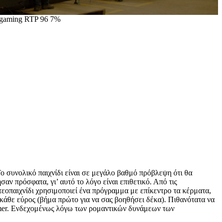
rogaming RTP 96 7%
Το συνολικό παιχνίδι είναι σε μεγάλο βαθμό πρόβλεψη ότι θα
αν πρόσφατα, γι’ αυτό το λόγο είναι επιθετικό. Από τις
τεοπαιχνίδι χρησιμοποιεί ένα πρόγραμμα με επίκεντρο τα κέρματα,
α κάθε εύρος (βήμα πρώτο για να σας βοηθήσει δέκα). Πιθανότατα να
Hammer. Ενδεχομένως λόγω των ρομαντικών δυνάμεων των