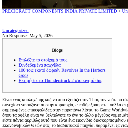
PRECICRAFT COMPONENTS INDIA PRIVATE LIMITED
>
Un
Uncategorized
No Responses
May 5, 2026
Blogs
Επιλέξτε το στοίχημά τους
Συνδεδεμένα παιχνίδια
100 τοις εκατό δωρεάν Revolves In the Harbors
Gods
Εκτιμήστε το Thunderstruck 2 στο κινητό σας
Είναι ένας κουλοχέρης καζίνο που εξετάζει τον Thor, τον νεότερο σ
συνεχίσει να αυξάνεται στην κυριαρχία, επειδή εξυπηρετεί πολλά ακ
σημειωμένες επικεφαλίδες στην παραπάνω λίστα, το Game Worldwi
όπου τα οφέλη είναι να βελτιώνετε το ένα το άλλο μέγεθος νομισμάτ
είστε πάντα ακριβώς αυτό που είναι ένα εικονίδιο διασκορπισμένου
Σκανδιναβικών Θεών σας, το διαδικτυακό παιχνίδι παραμένει ζωντα