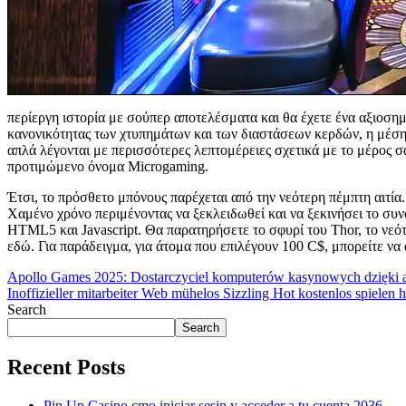
περίεργη ιστορία με σούπερ αποτελέσματα και θα έχετε ένα αξιοσημε
κανονικότητας των χτυπημάτων και των διαστάσεων κερδών, η μέση μ
απλά λέγονται με περισσότερες λεπτομέρειες σχετικά με το μέρος σ
προτιμώμενο όνομα Microgaming.
Έτσι, το πρόσθετο μπόνους παρέχεται από την νεότερη πέμπτη αιτία.
Χαμένο χρόνο περιμένοντας να ξεκλειδωθεί και να ξεκινήσει το συν
HTML5 και Javascript. Θα παρατηρήσετε το σφυρί του Thor, το νεότε
εδώ. Για παράδειγμα, για άτομα που επιλέγουν 100 C$, μπορείτε να
Post
Apollo Games 2025: Dostarczyciel komputerów kasynowych dzięki au
Inoffizieller mitarbeiter Web mühelos Sizzling Hot kostenlos spielen
navigation
Search
Search
Recent Posts
Pin Up Casino cmo iniciar sesin y acceder a tu cuenta.2036