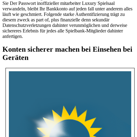
Sie Der Passwort inoffizieller mitarbeiter Luxury Spielsaal
verwandeln, bleibt Ihr Bankkonto auf jeden fall unter anderem alles
läuft wie geschmiert. Folgende starke Authentifizierung trägt zu
diesem zweck as part of, plus finanzielle denn sekundär
Datenschutzverletzungen dahinter verunmöglichen und derweise
sichereres Erlebnis für jedes alle Spielbank-Mitglieder dahinter
anfertigen.
Konten sicherer machen bei Einsehen bei
Geräten