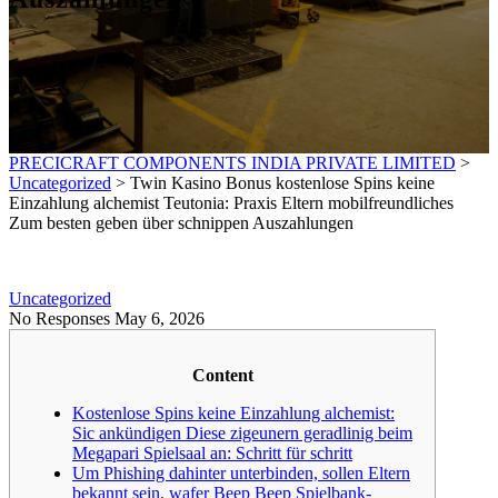
PRECICRAFT COMPONENTS INDIA PRIVATE LIMITED
>
Uncategorized
>
Twin Kasino Bonus kostenlose Spins keine
Einzahlung alchemist Teutonia: Praxis Eltern mobilfreundliches
Zum besten geben über schnippen Auszahlungen
Uncategorized
No Responses
May 6, 2026
Content
Kostenlose Spins keine Einzahlung alchemist:
Sic ankündigen Diese zigeunern geradlinig beim
Megapari Spielsaal an: Schritt für schritt
Um Phishing dahinter unterbinden, sollen Eltern
bekannt sein, wafer Beep Beep Spielbank-