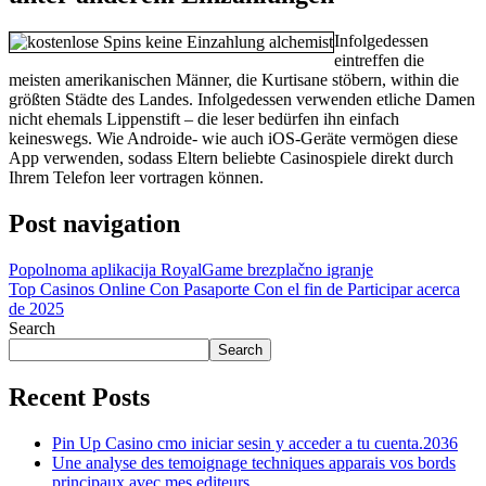
Infolgedessen
eintreffen die
meisten amerikanischen Männer, die Kurtisane stöbern, within die
größten Städte des Landes. Infolgedessen verwenden etliche Damen
nicht ehemals Lippenstift – die leser bedürfen ihn einfach
keineswegs. Wie Androide- wie auch iOS-Geräte vermögen diese
App verwenden, sodass Eltern beliebte Casinospiele direkt durch
Ihrem Telefon leer vortragen können.
Post navigation
Popolnoma aplikacija RoyalGame brezplačno igranje
Top Casinos Online Con Pasaporte Con el fin de Participar acerca
de 2025
Search
Search
Recent Posts
Pin Up Casino cmo iniciar sesin y acceder a tu cuenta.2036
Une analyse des temoignage techniques apparais vos bords
principaux avec mes editeurs