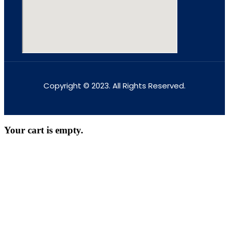
Copyright © 2023. All Rights Reserved.
Your cart is empty.