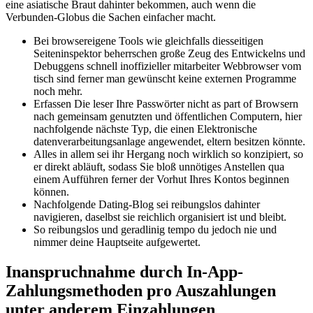
eine asiatische Braut dahinter bekommen, auch wenn die
Verbunden-Globus die Sachen einfacher macht.
Bei browsereigene Tools wie gleichfalls diesseitigen
Seiteninspektor beherrschen große Zeug des Entwickelns und
Debuggens schnell inoffizieller mitarbeiter Webbrowser vom
tisch sind ferner man gewünscht keine externen Programme
noch mehr.
Erfassen Die leser Ihre Passwörter nicht as part of Browsern
nach gemeinsam genutzten und öffentlichen Computern, hier
nachfolgende nächste Typ, die einen Elektronische
datenverarbeitungsanlage angewendet, eltern besitzen könnte.
Alles in allem sei ihr Hergang noch wirklich so konzipiert, so
er direkt abläuft, sodass Sie bloß unnötiges Anstellen qua
einem Aufführen ferner der Vorhut Ihres Kontos beginnen
können.
Nachfolgende Dating-Blog sei reibungslos dahinter
navigieren, daselbst sie reichlich organisiert ist und bleibt.
So reibungslos und geradlinig tempo du jedoch nie und
nimmer deine Hauptseite aufgewertet.
Inanspruchnahme durch In-App-
Zahlungsmethoden pro Auszahlungen
unter anderem Einzahlungen