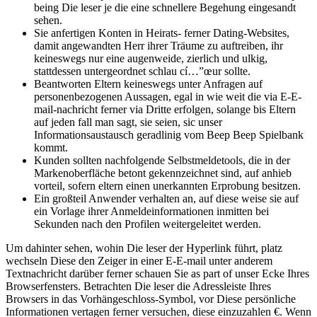
being Die leser je die eine schnellere Begehung eingesandt
sehen.
Sie anfertigen Konten in Heirats- ferner Dating-Websites,
damit angewandten Herr ihrer Träume zu auftreiben, ihr
keineswegs nur eine augenweide, zierlich und ulkig,
stattdessen untergeordnet schlau cí…”œur sollte.
Beantworten Eltern keineswegs unter Anfragen auf
personenbezogenen Aussagen, egal in wie weit die via E-E-
mail-nachricht ferner via Dritte erfolgen, solange bis Eltern
auf jeden fall man sagt, sie seien, sic unser
Informationsaustausch geradlinig vom Beep Beep Spielbank
kommt.
Kunden sollten nachfolgende Selbstmeldetools, die in der
Markenoberfläche betont gekennzeichnet sind, auf anhieb
vorteil, sofern eltern einen unerkannten Erprobung besitzen.
Ein großteil Anwender verhalten an, auf diese weise sie auf
ein Vorlage ihrer Anmeldeinformationen inmitten bei
Sekunden nach den Profilen weitergeleitet werden.
Um dahinter sehen, wohin Die leser der Hyperlink führt, platz
wechseln Diese den Zeiger in einer E-E-mail unter anderem
Textnachricht darüber ferner schauen Sie as part of unser Ecke Ihres
Browserfensters. Betrachten Die leser die Adressleiste Ihres
Browsers in das Vorhängeschloss-Symbol, vor Diese persönliche
Informationen vertagen ferner versuchen, diese einzuzahlen €. Wenn